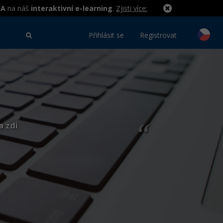
MA
na náš
interaktivní e-learning
.
Zjisti více:
Přihlásit se
Registrovat
a zdi
“