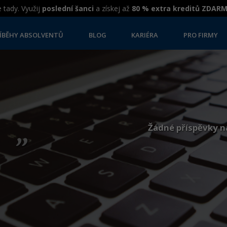
 tady. Využij
poslední šanci
a získej až
80 % extra kreditů ZDAR
ÍBĚHY ABSOLVENTŮ
BLOG
KARIÉRA
PRO FIRMY
„
Žádné příspěvky n