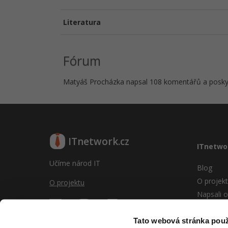
Literatura
Fórum
Matyáš Procházka napsal 108 komentářů a poskytl
ITnetwork.cz
ITnetwo
Učíme národ IT
Blog
O projek
O projektu
Napsali o
Reklama
Vývoj sy
Tato webová stránka použ