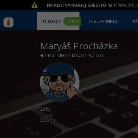
FINÁLNÍ VÝPRODEJ KREDITŮ
na ITnetwork je
IT KURZY
IT E-LEARNING
PŘ
od
0 Kč
Matyáš Procházka
Profil člena
Matyáš Procházka
29 let
Aura
11