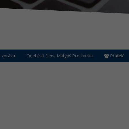
 zprávu
Odebírat člena Matyáš Procházka
Přátelé