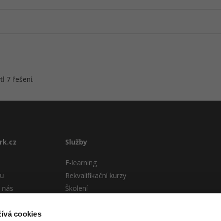
 7 řešení.
rk.cz
Služby
E-learning
tu
Rekvalifikační kurzy
 nás
Školení
Pro firmy
stému
ívá cookies