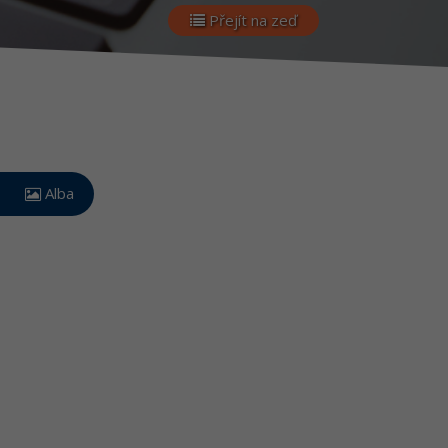
Přejít na zeď
Alba