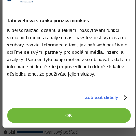
Vývoj SW1
Vývoj SW2
M
e
t
o
d
i
k
y
v
ý
v
o
j
P
y
t
o
n
-
O
O
Z
á
k
l
a
y
P
y
t
h
o
e
d
n
Py OOP
C++ Z1
e
Tato webová stránka používá cookies
h
P
P
y
-
ř
e
t
ě
z
c
K personalizaci obsahu a reklam, poskytování funkcí
sociálních médií a analýze naší návštěvnosti využíváme
soubory cookie. Informace o tom, jak náš web používáte,
sdílíme se svými partnery pro sociální média, inzerci a
HTML5 - 4
R
e
s
p
o
n
z
i
v
n
í
w
e
analýzy. Partneři tyto údaje mohou zkombinovat s dalšími
y
HTML5
CSS Z3
CSS Z2
b
CSS P2
C
S
S
3
-
Z
á
k
l
a
d
UML 1
informacemi, které jste jim poskytli nebo které získali v
důsledku toho, že používáte jejich služby.
Zobrazit detaily
Vývoj SW3
CSS P3
SEO
OK
Skill
Kvantový počítač