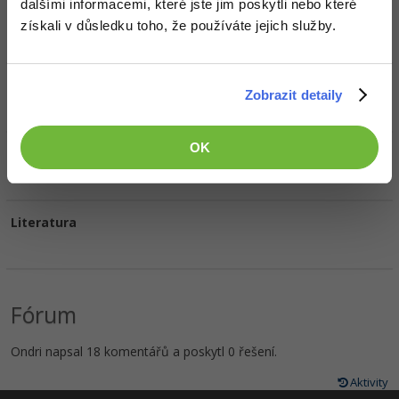
dalšími informacemi, které jste jim poskytli nebo které
HW sestava
získali v důsledku toho, že používáte jejich služby.
Oblíbené filmy/seriály
Zobrazit detaily
OK
Oblíbená hudba
Literatura
Fórum
Ondri napsal 18 komentářů a poskytl 0 řešení.
Aktivity