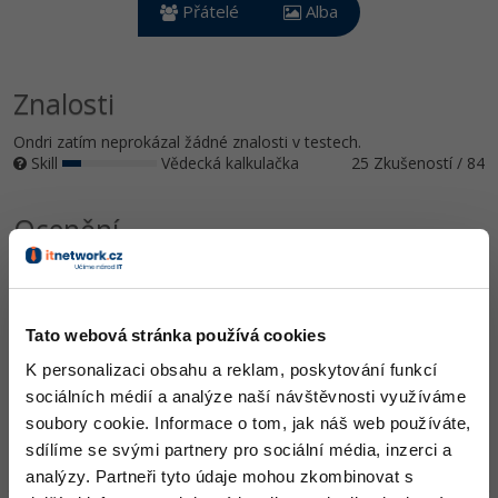
Video
Přátelé
Alba
-41%
Copywriter
Algoritmy
Time management
Ostatní
-10%
WordPress specialista
Znalosti
Umělá inteligence (AI)
Windows
Fórum
Ondri zatím neprokázal žádné znalosti v testech.
SEO specialista
Pro děti
Linux
Skill
Vědecká kalkulačka
25 Zkušeností / 84
Více
Sítě
Ocenění
Fórum
Kybernetická bezpečnost
Ondri zatím nezískal žádná ocenění.
Elektronický podpis
Doplňující informace
Tato webová stránka používá cookies
Fórum
K personalizaci obsahu a reklam, poskytování funkcí
Drahovce.
Vyhledat kolegy
sociálních médií a analýze naší návštěvnosti využíváme
soubory cookie. Informace o tom, jak náš web používáte,
Oblíbené IDE, Editor
sdílíme se svými partnery pro sociální média, inzerci a
analýzy. Partneři tyto údaje mohou zkombinovat s