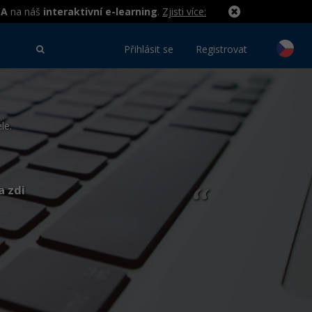
MA
na náš
interaktivní e-learning
.
Zjisti více:
Přihlásit se
Registrovat
le.
a zdi
“