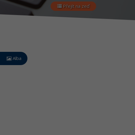
Přejít na zeď
Alba