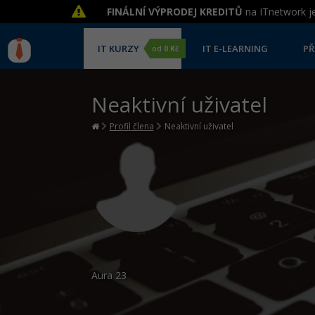
FINÁLNÍ VÝPRODEJ KREDITŮ
na ITnetwork je
IT KURZY
IT E-LEARNING
PŘ
od
0 Kč
Neaktivní uživatel
Profil člena
Neaktivní uživatel
Aura
23