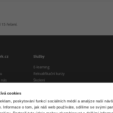
 15 řešení.
rk.cz
Služby
E-learning
tu
Rekvalifikační kurzy
 nás
Školení
Pro firmy
stému
ívá cookies
 podmínky
reklam, poskytování funkcí sociálních médií a analýze naší návš
 Informace o tom, jak náš web používáte, sdílíme se svými par