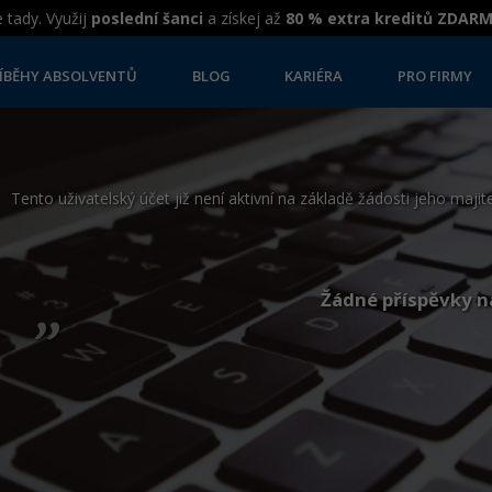
 tady. Využij
poslední šanci
a získej až
80 % extra kreditů ZDAR
ÍBĚHY ABSOLVENTŮ
BLOG
KARIÉRA
PRO FIRMY
Tento uživatelský účet již není aktivní na základě žádosti jeho majite
„
Žádné příspěvky n