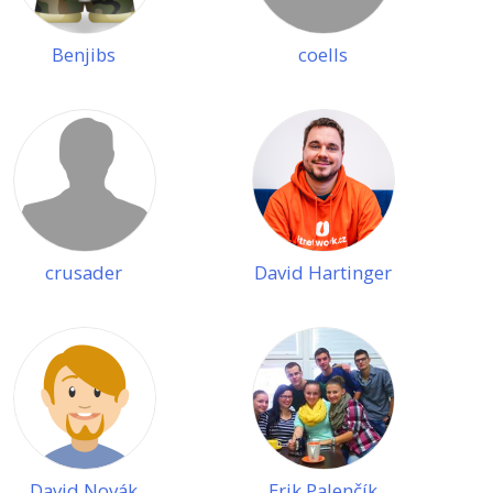
Benjibs
coells
crusader
David Hartinger
David Novák
Erik Palenčík