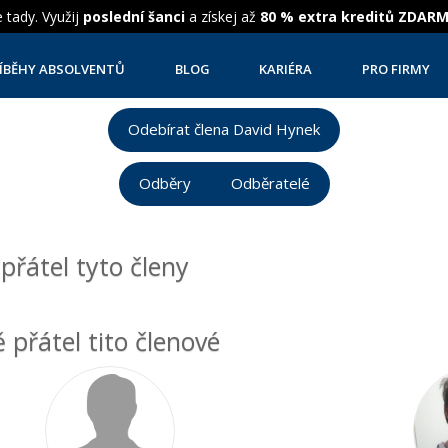
 tady. Využij
poslední šanci
a získej až
80 % extra kreditů ZDAR
ÍBĚHY ABSOLVENTŮ
BLOG
KARIÉRA
PRO FIRMY
Odebírat člena David Hynek
Odběry
Odběratelé
řátel tyto členy
 přátel tito členové