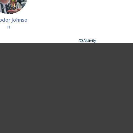
odor Johnso
n
Aktivity