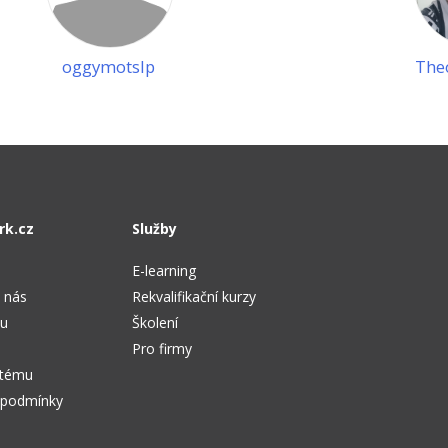
oggymotslp
The
rk.cz
Služby
E-learning
 nás
Rekvalifikační kurzy
tu
Školení
Pro firmy
stému
 podmínky