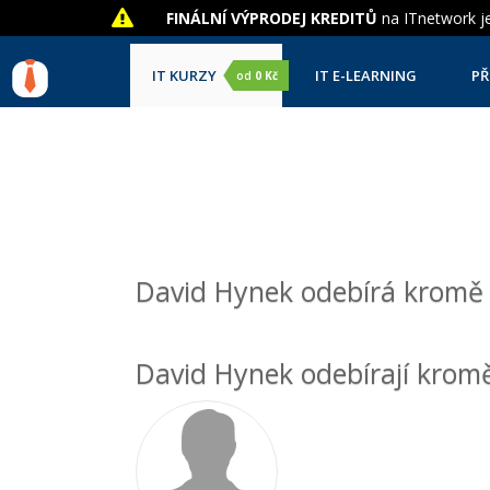
FINÁLNÍ VÝPRODEJ KREDITŮ
na ITnetwork je
IT KURZY
IT E-LEARNING
PŘ
od
0 Kč
David Hynek odebírá kromě p
David Hynek odebírají kromě