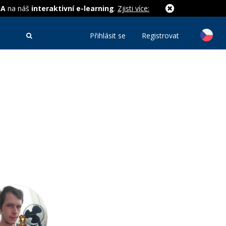
MA
na náš
interaktivní e-learning
.
Zjisti více:
Přihlásit se
Registrovat