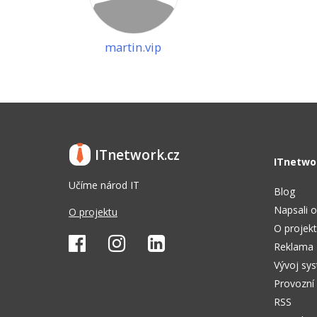
martin.vip
ITnetwork.cz
ITnetwo
Učíme národ IT
Blog
Napsali o
O projektu
O projek
Reklama
Vývoj sy
Provozní
RSS