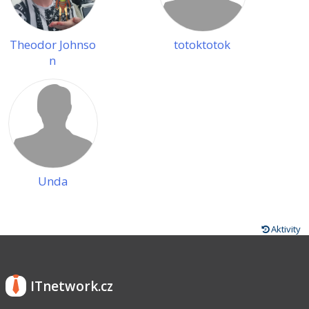
Theodor Johnso
totoktotok
n
Unda
Aktivity
ITnetwork.cz