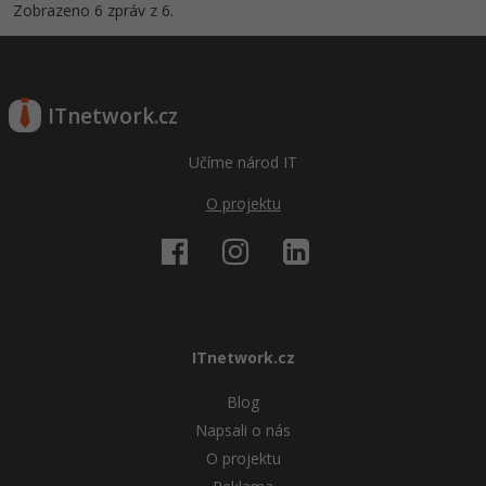
Zobrazeno 6 zpráv z 6.
Ostatní
Fórum
ITnetwork.cz
Učíme národ IT
O projektu
ITnetwork.cz
Blog
Napsali o nás
O projektu