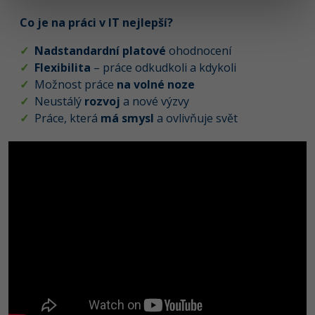
Co je na práci v IT nejlepší?
✓
Nadstandardní platové
ohodnocení
✓
Flexibilita
– práce odkudkoli a kdykoli
✓
Možnost práce
na volné noze
✓
Neustálý
rozvoj
a nové výzvy
✓
Práce, která
má smysl
a ovlivňuje svět