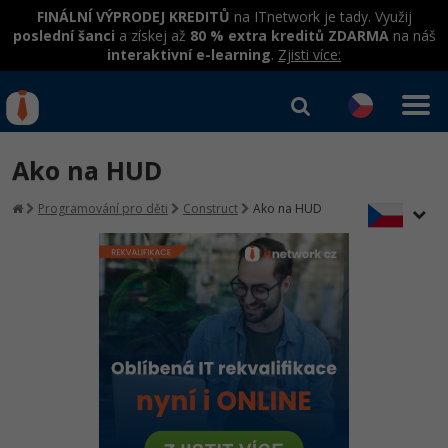
FINÁLNÍ VÝPRODEJ KREDITŮ
na ITnetwork je tady. Využij
poslední šanci
a získej až
80 % extra kreditů ZDARMA
na náš
interaktivní e-learning
.
Zjisti více:
IT kurzy
Od
0 Kč
Ako na HUD
Přihlásit se
|
Registrovat
IT e-learning
Rekvalifikace a kurzy
Programování pro děti
Construct
Ako na HUD
hrazené úřadem práce
Kurzy IT profesí
Workshopy zdarma
Junior programátor
Kurzy programování
Umělá inteligence v praxi
Školení
Programátor WWW aplikací
Jak začít?
Datová analýza v praxi
Základy programování
Školení dle technologií
-80%
Senior programátor
Java
Objektové programování - OOP
C# .NET
-80%
Front-end developer
C#.NET
Umělá inteligence
Java