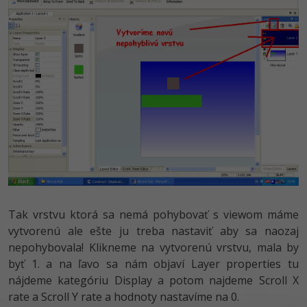
-41%
Copywriter
Algoritmy
-10%
WordPress specialista
Umělá inteligence (AI)
SEO specialista
Pro děti
Více
Fórum
Kurzy e-commerce
Tak vrstvu ktorá sa nemá pohybovať s viewom máme
Testování softwaru
vytvorenú ale ešte ju treba nastaviť aby sa naozaj
Kurzy designu
nepohybovala! Klikneme na vytvorenú vrstvu, mala by
-80%
Datová analýza
HTML/CSS
Příběhy absolventů
byť 1. a na ľavo sa nám objaví Layer properties tu
nájdeme kategóriu Display a potom najdeme Scroll X
-80%
Digitální gramotnost
Blog
Photoshop
rate a Scroll Y rate a hodnoty nastavíme na 0.