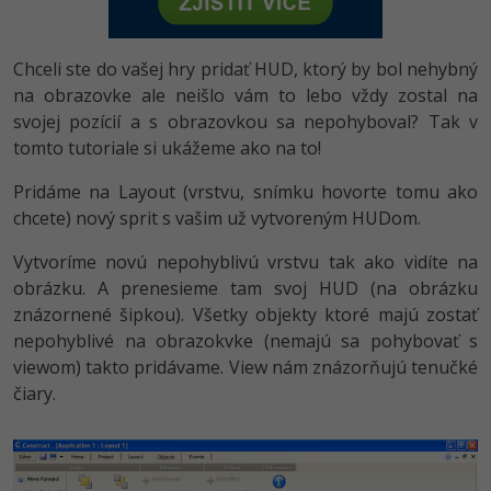
-80%
Vývojář mobilních aplikací
Python
HTML5, CSS3, Bootstrap, SEO
PHP
-80%
Specialista na AI a bigdata
Chceli ste do vašej hry pridať HUD, ktorý by bol nehybný
JavaScript
SQL a databáze
na obrazovke ale neišlo vám to lebo vždy zostal na
JavaScript
-80%
C# Game developer
svojej pozícií a s obrazovkou sa nepohyboval? Tak v
PHP
Testování a verzování
tomto tutoriale si ukážeme ako na to!
Python
-80%
Webdesigner
C++
Pridáme na Layout (vrstvu, snímku hovorte tomu ako
UML a návrhové vzory
HTML / CSS
-80%
chcete) nový sprit s vašim už vytvoreným HUDom.
Tester
Swift
React
UML a návrhové vzory
Vytvoríme novú nepohyblivú vrstvu tak ako vidíte na
-80%
Systémový administrátor
Kotlin
obrázku. A prenesieme tam svoj HUD (na obrázku
Spring
MySQL/MariaDB
znázornené šipkou). Všetky objekty ktoré majú zostať
-80%
Grafik / UX/UI návrhář
C
nepohyblivé na obrazokvke (nemajú sa pohybovať s
ASP.NET MVC
MS-SQL
viewom) takto pridávame. View nám znázorňujú tenučké
3D grafik
VB.NET
čiary.
Django
SQLite
Projektový manažer
SQL
Best practices
-80%
Databázový analytik
Návrh SW