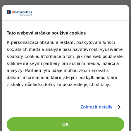
-30%
Kariéra
-80%
Marketing
Adobe Illustrator
Vysledok nižšie.
Pro firmy
-30%
A to je všetko
WordPress
Adobe Lightroom
-30%
-15%
SEO
Tato webová stránka používá cookies
Adobe XD
K personalizaci obsahu a reklam, poskytování funkcí
-25%
UX
Adobe InDesign
sociálních médií a analýze naší návštěvnosti využíváme
soubory cookie. Informace o tom, jak náš web používáte,
Stáhnout
Business
Adobe After Effects
sdílíme se svými partnery pro sociální média, inzerci a
analýzy. Partneři tyto údaje mohou zkombinovat s
Stažením následujícího souboru souhlasíš s
licenčními podmínkami
-25%
-80%
Kryptoměny
Blender
dalšími informacemi, které jste jim poskytli nebo které
Stáhnout HUD.rar
získali v důsledku toho, že používáte jejich služby.
-30%
Copywriting
Inkscape
Staženo 251x (7.22 kB)
-80%
-80%
MS Office
Aplikace je včetně zdrojových kódů v jazyce Construct
Fotografování
Zobrazit detaily
Google Dokumenty
Video
OK
Všechny články v sekci
Time management
Ostatní
Construct - české/slovenské návody a komunita