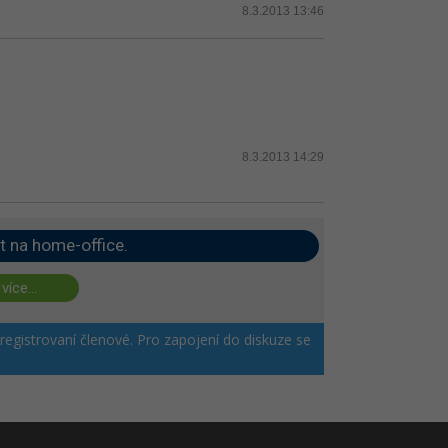
8.3.2013 13:46
8.3.2013 14:29
t na home-office.
 více...
 registrovaní členové. Pro zapojení do diskuze se