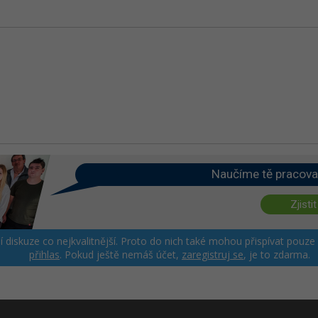
Naučíme tě pracova
Zjistit
ší diskuze co nejkvalitnější. Proto do nich také mohou přispívat pouze
přihlas
. Pokud ještě nemáš účet,
zaregistruj se
, je to zdarma.