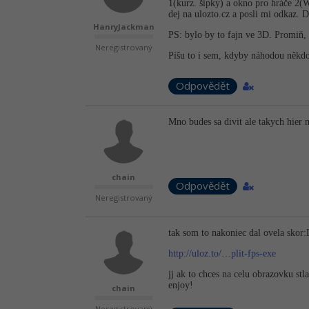
1(kurz. šipky) a okno pro hráče 2(W
dej na ulozto.cz a posli mi odkaz. D
HanryJackman
PS: bylo by to fajn ve 3D. Promiň, ž
Neregistrovaný
Píšu to i sem, kdyby náhodou někdo
Odpovědět
Mno budes sa divit ale takych hier 
chain
Odpovědět
Neregistrovaný
tak som to nakoniec dal ovela skor
http://uloz.to/…plit-fps-exe
jj ak to chces na celu obrazovku stl
enjoy!
chain
Neregistrovaný