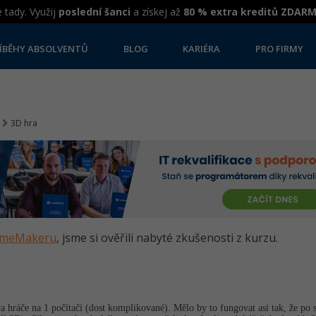
 tady. Využij
poslední šanci
a získej až
80 % extra kreditů ZDAR
ÍBĚHY ABSOLVENTŮ
BLOG
KARIÉRA
PRO FIRMY
3D hra
GameMakeru
, jsme si ověřili nabyté zkušenosti z kurzu.
va hráče na 1 počítači (dost komplikované). Mělo by to fungovat asi tak, že po 