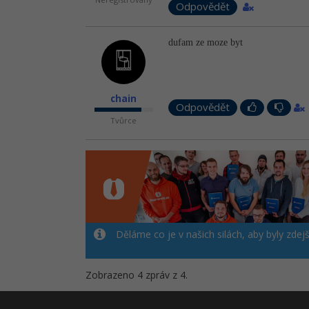
Odpovědět
dufam ze moze byt
chain
Odpovědět
Tvůrce
Děláme co je v našich silách, aby byly zdej
Zobrazeno 4 zpráv z 4.