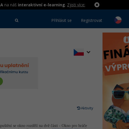
MA
na náš
interaktivní e-learning
.
Zjisti více:
Přihlásit se
Registrovat
Aktivity
spuštění se okno rozdělí na dvě části - Okno pro hráče