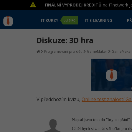
FINÁLNÍ VÝPRODEJ KREDITŮ
na ITnetwork je
IT KURZY
IT E-LEARNING
PŘ
od
0 Kč
Diskuze: 3D hra
Programování pro děti
GameMaker
GameMaker
V předchozím kvízu,
Online test znalostí 
Napsal jsem toto do "hry na přání":
Chtěl bych si zahrát střílečku pro d