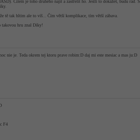
ASD). Cílem je toho druhého najít a zastřelit ho. Jestli to dokážeš, budu rád.
íky.
e tě tak hltim ale to víš... Čím větší komplikace, tím větší zábava.
 takovou hru znal Díky!
moc nie je. Teda okrem tej ktoru prave robim:D daj mi este mesiac a mas ju:D
:D
ac F4