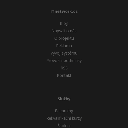
Windows
ITnetwork.cz
Fórum
Blog
Linux
Napsali o nás
O projektu
Sítě
Reklama
Kybernetická bezpečnost
Vývoj systému
Provozní podmínky
Elektronický podpis
RSS
Kontakt
Fórum
Služby
E-learning
Rekvalifikační kurzy
Školení