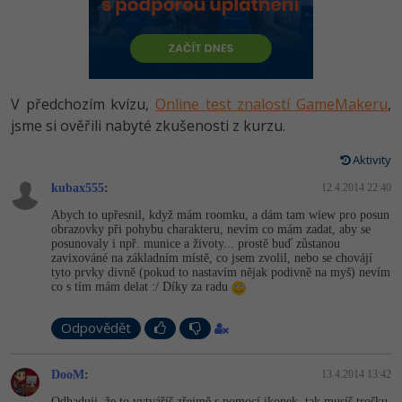
-80%
Vývojář mobilních aplikací
Python
HTML5, CSS3, Bootstrap, SEO
PHP
-80%
Specialista na AI a bigdata
JavaScript
SQL a databáze
JavaScript
-80%
C# Game developer
PHP
V předchozím kvízu,
Online test znalostí GameMakeru
,
Testování a verzování
Python
jsme si ověřili nabyté zkušenosti z kurzu.
-80%
Webdesigner
C++
UML a návrhové vzory
Aktivity
HTML / CSS
-80%
Tester
Swift
kubax555
:
12.4.2014 22:40
React
UML a návrhové vzory
Abych to upřesnil, když mám roomku, a dám tam wiew pro posun
-80%
Systémový administrátor
Kotlin
obrazovky při pohybu charakteru, nevím co mám zadat, aby se
Spring
posunovaly i npř. munice a životy... prostě buď zůstanou
MySQL/MariaDB
zavixováné na základním místě, co jsem zvolil, nebo se chovájí
-80%
Grafik / UX/UI návrhář
C
tyto prvky divně (pokud to nastavím nějak podivně na myš) nevím
ASP.NET MVC
co s tím mám delat :/ Díky za radu
MS-SQL
3D grafik
VB.NET
Django
Odpovědět
SQLite
Projektový manažer
SQL
Best practices
DooM
:
13.4.2014 13:42
-80%
Databázový analytik
Návrh SW
Odhaduji, že to vytváříš zřejmě s pomocí ikonek, tak musíš trošku