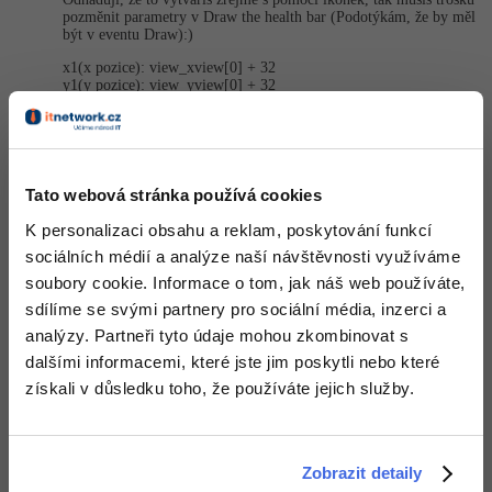
pozměnit parametry v Draw the health bar (Podotýkám, že by měl
-41%
být v eventu Draw):)
Copywriter
Algoritmy
x1(x pozice): view_xview[0] + 32
-10%
y1(y pozice): view_yview[0] + 32
WordPress specialista
Umělá inteligence (AI)
x2(šířka): view_xview[0] + 150
y2(výška): view_yview[0] + 50
SEO specialista
Pro děti
Vlastně se přesouvá health bar společně s pohledem
..
Momentálně mě nenapadá mě jak to jinak vysvětlit. Ty číselné
hodnoty si můžeš pozměnit, pouze jsem je odhadl
Tato webová stránka používá cookies
Více
Nahoru
Odpovědět
K personalizaci obsahu a reklam, poskytování funkcí
Fórum
sociálních médií a analýze naší návštěvnosti využíváme
soubory cookie. Informace o tom, jak náš web používáte,
sdílíme se svými partnery pro sociální média, inzerci a
Kurzy e-commerce
analýzy. Partneři tyto údaje mohou zkombinovat s
Testování softwaru
dalšími informacemi, které jste jim poskytli nebo které
Kurzy designu
získali v důsledku toho, že používáte jejich služby.
-80%
Datová analýza
HTML/CSS
Příběhy absolventů
-80%
Digitální gramotnost
Blog
Photoshop
Zobrazit detaily