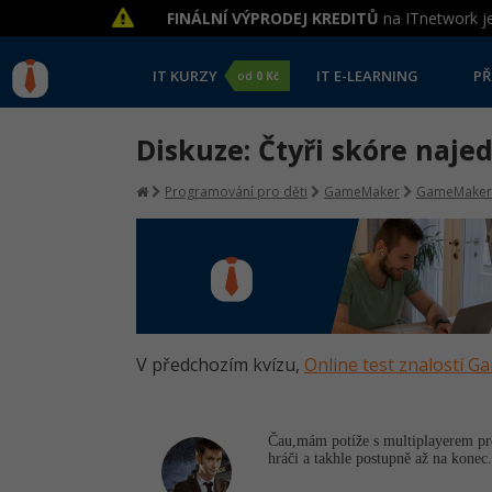
FINÁLNÍ VÝPRODEJ KREDITŮ
na ITnetwork je
IT KURZY
IT E-LEARNING
PŘ
od
0 Kč
Diskuze: Čtyři skóre naje
Programování pro děti
GameMaker
GameMaker
V předchozím kvízu,
Online test znalostí 
Čau,mám potíže s multiplayerem pro 
hráči a takhle postupně až na kone