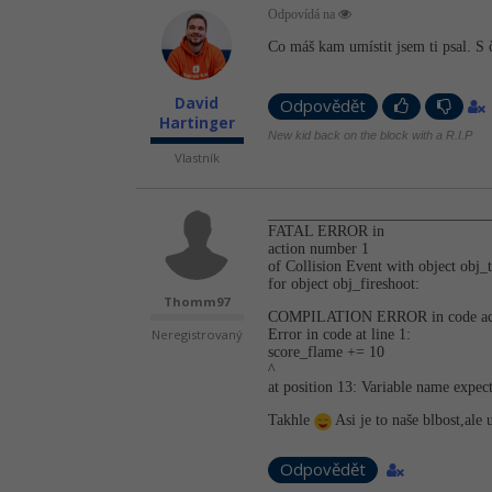
Odpovídá na
Co máš kam umístit jsem ti psal. S
David
Odpovědět
Hartinger
New kid back on the block with a R.I.P
Vlastník
_____________­________________
FATAL ERROR in
action number 1
of Collision Event with object obj_t
for object obj_fireshoot:
Thomm97
COMPILATION ERROR in code ac
Neregistrovaný
Error in code at line 1:
score_flame += 10
^
at position 13: Variable name expec
Takhle
Asi je to naše blbost,ale 
Odpovědět