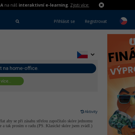
MA
na náš
interaktivní e-learning
.
Zjisti více:
Přihlásit se
Registrovat
t na home-office.
 více...
Aktivity
lat aby se při zásahu střelou započítalo skóre jednomu
a tak prosím o radu.(PS.:Klasické skóre jsem zvádl.)