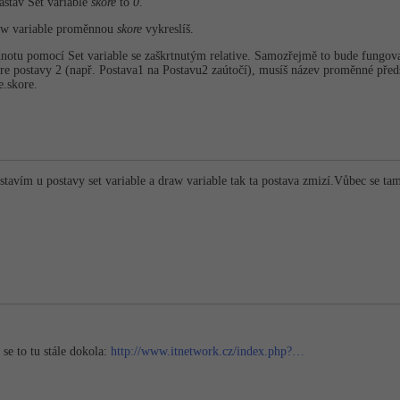
astav Set variable
skore
to
0
.
aw variable proměnnou
skore
vykreslíš.
dnotu pomocí Set variable se zaškrtnutým relative. Samozřejmě to bude fungova
óre postavy 2 (např. Postava1 na Postavu2 zaútočí), musíš název proměnné pře
e.skore.
stavím u postavy set variable a draw variable tak ta postava zmizí.Vůbec se ta
 se to tu stále dokola:
http://www.itnetwork.cz/index.php?…