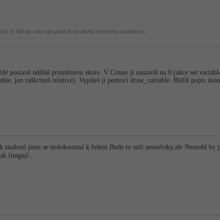
ko já :D Někdy mám ale pocit že to druhý se trochu zadrhává ...
é postavě uděláš proměnnou skore. V Create ji nastavíš na 0 (akce set variable
able, jen zaškrtneš relative). Vypíšeš jí pomocí draw_variable. Bližší popis iko
 znalostí jsem se nedokoumal k řešení.Bude to znít amatérsky,ale Nemohl by j
ak fungují...