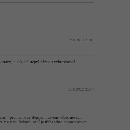
15.6.2012 21:01
stavy) a pak dal stejný název u vykreslování
15.6.2012 21:47
 máš 4 proměnné se stejným názvem vůbec nevadí,
é x a y souřadnice, není je třeba takto pojmenovávat.