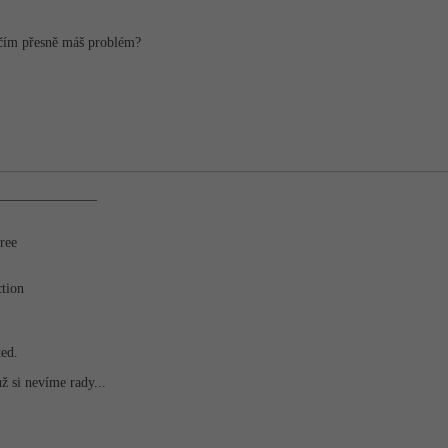
 čím přesně máš problém?
________­______
ree
tion
ted.
už si nevíme rady...