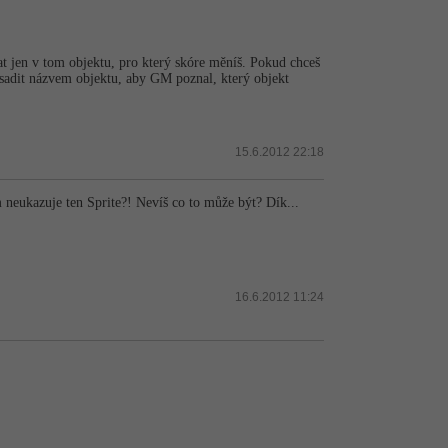
t jen v tom objektu, pro který skóre měníš. Pokud chceš
dsadit názvem objektu, aby GM poznal, který objekt
15.6.2012 22:18
m neukazuje ten Sprite?! Nevíš co to může být? Dík...
16.6.2012 11:24