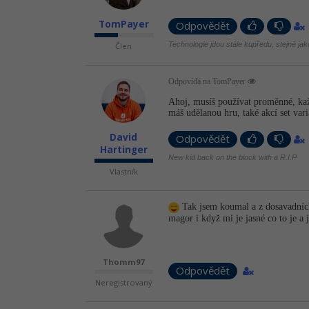
TomPayer
Odpovědět
Technologie jdou stále kupředu, stejně ja
Člen
Odpovídá na TomPayer
Ahoj, musíš používat proměnné, každ
máš udělanou hru, také akcí set vari
David
Odpovědět
Hartinger
New kid back on the block with a R.I.P
Vlastník
Tak jsem koumal a z dosavadních
magor i když mi je jasné co to je a j
Thomm97
Odpovědět
Neregistrovaný