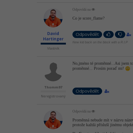
Odpovídá na
Co je score_flame?
David
Odpovědět
Hartinger
New kid back on the block with a R.I.P
Vlastník
No,jméno té proměnné...Asi jsem t
proměnné... Prosím poraď mi!
Thomm97
Odpovědět
Neregistrovaný
Odpovídá na
Proměnná nebude mít v názvu název 
protože každá přísluší jinému objek