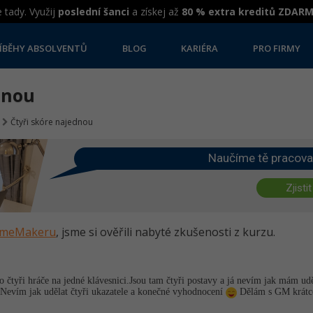
 tady. Využij
poslední šanci
a získej až
80 % extra kreditů ZDAR
ÍBĚHY ABSOLVENTŮ
BLOG
KARIÉRA
PRO FIRMY
dnou
Čtyři skóre najednou
Naučíme tě pracova
Zjistit
GameMakeru
, jsme si ověřili nabyté zkušenosti z kurzu.
čtyři hráče na jedné klávesnici.Jsou tam čtyři postavy a já nevím jak mám udě
c.Nevím jak udělat čtyři ukazatele a konečné vyhodnocení
Dělám s GM krátce 