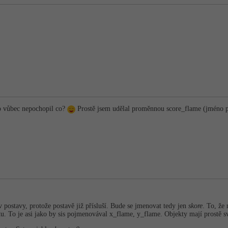
o vůbec nepochopil co?
Prostě jsem udělal proměnnou score_flame (jméno po
postavy, protože postavě již přísluší. Bude se jmenovat tedy jen
skore
. To, že
tu. To je asi jako by sis pojmenovával x_flame, y_flame. Objekty mají prostě sv