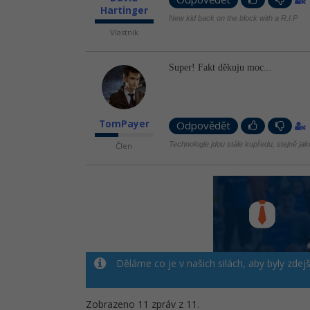
Hartinger
New kid back on the block with a R.I.P
Vlastník
Super! Fakt děkuju moc...
TomPayer
Odpovědět
Technologie jdou stále kupředu, stejně ja
Člen
Děláme co je v našich silách, aby byly zdej
Zobrazeno 11 zpráv z 11.