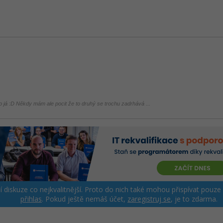
ko já :D Někdy mám ale pocit že to druhý se trochu zadrhává ...
ší diskuze co nejkvalitnější. Proto do nich také mohou přispívat pouze
přihlas
. Pokud ještě nemáš účet,
zaregistruj se
, je to zdarma.