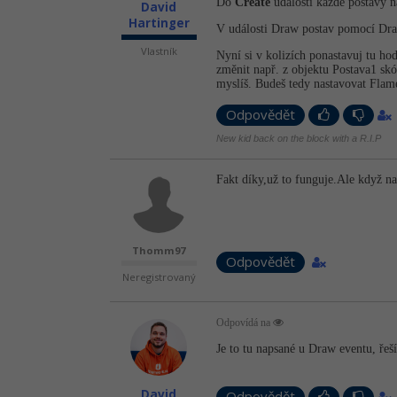
Do
Create
události každé postavy n
David
Hartinger
V události Draw postav pomocí Dr
Vlastník
Nyní si v kolizích ponastavuj tu ho
změnit např. z objektu Postava1 sk
myslíš. Budeš tedy nastavovat Flam
Odpovědět
New kid back on the block with a R.I.P
Fakt díky,už to funguje.Ale když na
Thomm97
Odpovědět
Neregistrovaný
Odpovídá na
Je to tu napsané u Draw eventu, řeší
David
Odpovědět