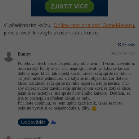
-80%
Vývojář mobilních aplikací
Python
HTML5, CSS3, Bootstrap, SEO
PHP
-80%
Specialista na AI a bigdata
JavaScript
V předchozím kvízu,
Online test znalostí GameMakeru
,
SQL a databáze
JavaScript
-80%
jsme si ověřili nabyté zkušenosti z kurzu.
C# Game developer
PHP
Testování a verzování
Python
Aktivity
-80%
Webdesigner
C++
Bunny:
25.2.2012 13:00
UML a návrhové vzory
HTML / CSS
-80%
Tester
Swift
Potřeboval bych poradit s jedním problémem... Tvořim adventuru,
něco na styl Poldy a teď chci naprogramovat, že když se kurzor
React
UML a návrhové vzory
dotkne např. klíče, tak objekt kurzor změní svůj sprite na ruku...
-80%
Systémový administrátor
Kotlin
To jsem udělal jednoduše, ale když se mi objekt kurzor dotkne
klíče, tak změní svůj sprite na ruku napořád a to já nechci, chci
Spring
MySQL/MariaDB
aby objekt kurzor změnil svůj sprite jenom když se dotýká klíče,
-80%
Grafik / UX/UI návrhář
C
jakmile se nedotýká, má sprite normálního kurzoru. Doufám, že
jste to pochopili a předem děkuji za rady.
ASP.NET MVC
MS-SQL
PS: Ještě doplňuju, že jsem úplný začátečník, takže se mi to
3D grafik
VB.NET
pokuste vysvětlit co nejjednodušejš, díky.
Django
SQLite
Projektový manažer
SQL
Odpovědět
Best practices
-80%
Databázový analytik
Návrh SW
Odpovídá na