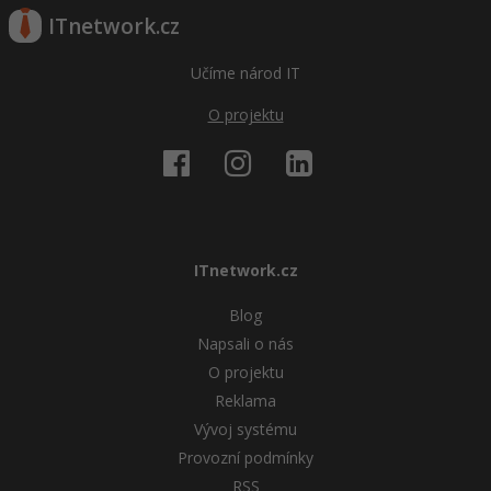
ITnetwork.cz
Windows
Fórum
Učíme národ IT
Linux
O projektu
Sítě
Kybernetická bezpečnost
Elektronický podpis
ITnetwork.cz
Fórum
Blog
Napsali o nás
O projektu
Reklama
Vývoj systému
Provozní podmínky
RSS