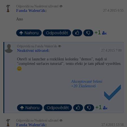
Odpovídá na Neaktivní uživatel
-41%
Copywriter
Fanda Walenťák
Algoritmy
:
27.4.2015 6:55
Ano
-10%
WordPress specialista
Umělá inteligence (AI)
+1
Nahoru
Odpovědět
SEO specialista
Pro děti
Odpovídá na Fanda Walenťák
Neaktivní uživatel
Více
:
27.4.2015 7:00
Otevři si launcher a rozklikni kolonku "demos", najdi si
"completed surfaces tutorial", tento efekt je tam pěkně vysvětlen.
Fórum
Kurzy e-commerce
Akceptované řešení
+20 Zkušeností
Testování softwaru
Kurzy designu
-80%
Datová analýza
HTML/CSS
+1
Nahoru
Odpovědět
Příběhy absolventů
-80%
Digitální gramotnost
Blog
Photoshop
Odpovídá na Neaktivní uživatel
Fanda Walenťák
:
27.4.2015 13:58