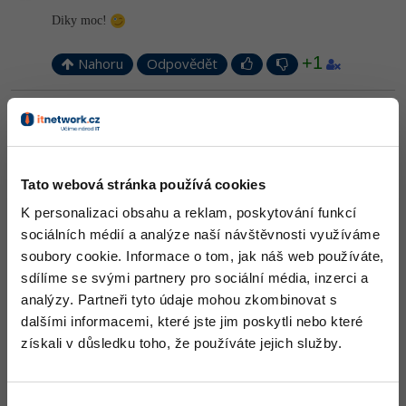
-30%
Kariéra
-80%
Marketing
Adobe Illustrator
Diky moc!
Pro firmy
-30%
WordPress
+1
Adobe Lightroom
Nahoru
Odpovědět
-30%
-15%
SEO
Adobe XD
Odpovídá na Fanda Walenťák
Neaktivní uživatel
:
27.4.2015 14:13
-25%
UX
Adobe InDesign
Nz a můžeš mi ticknout odpověď.
Tato webová stránka používá cookies
Business
Nahoru
Odpovědět
Adobe After Effects
K personalizaci obsahu a reklam, poskytování funkcí
-25%
-80%
Kryptoměny
Blender
sociálních médií a analýze naší návštěvnosti využíváme
Odpovídá na Neaktivní uživatel
Fanda Walenťák
:
27.4.2015 17:07
soubory cookie. Informace o tom, jak náš web používáte,
-30%
Copywriting
Inkscape
Myslel si palec nahoru ze? To mi jeste nejde musim tu psat dyl:(
sdílíme se svými partnery pro sociální média, inzerci a
Edit:uz to jde... Jeste jednou diky:)
analýzy. Partneři tyto údaje mohou zkombinovat s
-80%
-80%
MS Office
Fotografování
Editováno
dalšími informacemi, které jste jim poskytli nebo které
získali v důsledku toho, že používáte jejich služby.
+1
Nahoru
Odpovědět
Google Dokumenty
Video
Time management
Ostatní
Odpovídá na Fanda Walenťák