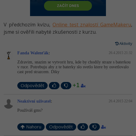
-80%
Vývojář mobilních aplikací
Python
HTML5, CSS3, Bootstrap, SEO
PHP
-80%
Specialista na AI a bigdata
JavaScript
V předchozím kvízu,
Online test znalostí GameMakeru
,
SQL a databáze
JavaScript
-80%
jsme si ověřili nabyté zkušenosti z kurzu.
C# Game developer
PHP
Testování a verzování
Python
Aktivity
-80%
Webdesigner
C++
Fanda Walenťák
:
26.4.2015 21:32
UML a návrhové vzory
HTML / CSS
-80%
Tester
Swift
Zdravim, snazim se vytvorit hru, kde by chodily straze s baterkou
v ruce. Potrebuju aby z te baterky slo svetlo ktere by osvetlovalo
React
UML a návrhové vzory
cast pred strazcem. Diky
-80%
Systémový administrátor
Kotlin
Spring
MySQL/MariaDB
+1
Odpovědět
-80%
Grafik / UX/UI návrhář
C
ASP.NET MVC
MS-SQL
Neaktivní uživatel
:
26.4.2015 22:04
3D grafik
VB.NET
Používáš gms?
Django
SQLite
Projektový manažer
SQL
Best practices
Nahoru
Odpovědět
-80%
Databázový analytik
Návrh SW