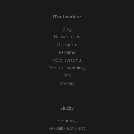
Windows
Fórum
ITnetwork.cz
Linux
Blog
Napsali o nás
Sítě
O projektu
Reklama
Kybernetická bezpečnost
Vývoj systému
Provozní podmínky
Elektronický podpis
RSS
Fórum
Kontakt
Služby
E-learning
Rekvalifikační kurzy