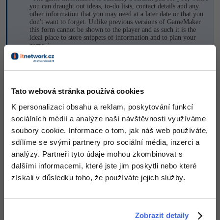
you can draught out ideas, to-do lists, contact details and any
other information that you may need at a later date or that you
-41%
Copywriter
Algoritmy
don't want to forget. Unlike previous versions of GameMaker
this form cannot be shown to the player and as such it is the
-10%
ideal place to store snippets of information and to plan your
WordPress specialista
Umělá inteligence (AI)
game."
SEO specialista
Akceptované řešení
Pro děti
+20 Zkušeností
+2,50 Kč
Více
Tato webová stránka používá cookies
K personalizaci obsahu a reklam, poskytování funkcí
Fórum
Nahoru
Odpovědět
sociálních médií a analýze naší návštěvnosti využíváme
soubory cookie. Informace o tom, jak náš web používáte,
Kurzy e-commerce
sdílíme se svými partnery pro sociální média, inzerci a
analýzy. Partneři tyto údaje mohou zkombinovat s
Testování softwaru
Kurzy designu
dalšími informacemi, které jste jim poskytli nebo které
získali v důsledku toho, že používáte jejich služby.
-80%
Datová analýza
HTML/CSS
Příběhy absolventů
-80%
Digitální gramotnost
Blog
Photoshop
Zobrazit detaily