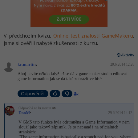
-80%
Vývojář mobilních aplikací
Python
HTML5, CSS3, Bootstrap, SEO
PHP
-80%
Specialista na AI a bigdata
JavaScript
SQL a databáze
JavaScript
-80%
C# Game developer
PHP
V předchozím kvízu,
Online test znalostí GameMakeru
,
Testování a verzování
Python
jsme si ověřili nabyté zkušenosti z kurzu.
-80%
Webdesigner
C++
UML a návrhové vzory
Aktivity
HTML / CSS
-80%
Tester
Swift
kr.martin
:
29.6.2014 12:28
React
UML a návrhové vzory
Ahoj nevíte někdo když už se dá v game maker studio editovat
-80%
Systémový administrátor
Kotlin
game information jak se dá také zobrazit ve hře?
Spring
MySQL/MariaDB
-80%
Grafik / UX/UI návrhář
C
Odpovědět
ASP.NET MVC
MS-SQL
3D grafik
VB.NET
Odpovídá na kr.martin
Django
DooM
:
29.6.2014 14:12
SQLite
Projektový manažer
SQL
V GMS tato funkce byla odstraněna a Game Information v něm
Best practices
slouží jako takový zápisník. Je to napsané i na oficiálních
stránkách:
-80%
Databázový analytik
Návrh SW
"The game information is basically a scratch pad for you, where