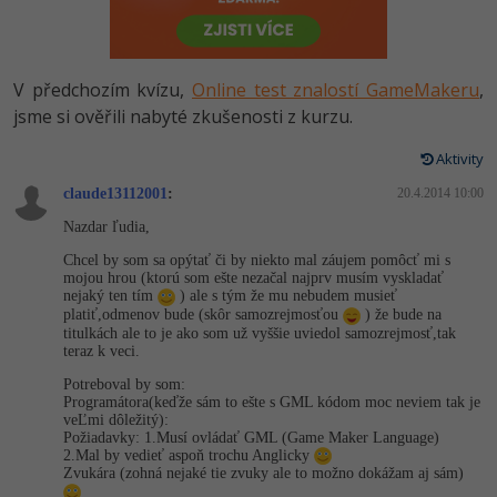
-80%
Vývojář mobilních aplikací
Python
HTML5, CSS3, Bootstrap, SEO
PHP
-80%
Specialista na AI a bigdata
JavaScript
V předchozím kvízu,
Online test znalostí GameMakeru
,
SQL a databáze
JavaScript
-80%
jsme si ověřili nabyté zkušenosti z kurzu.
C# Game developer
PHP
Testování a verzování
Python
Aktivity
-80%
Webdesigner
C++
claude13112001
:
20.4.2014 10:00
UML a návrhové vzory
HTML / CSS
-80%
Tester
Swift
Nazdar ľudia,
React
UML a návrhové vzory
Chcel by som sa opýtať či by niekto mal záujem pomôcť mi s
-80%
Systémový administrátor
mojou hrou (ktorú som ešte nezačal najprv musím vyskladať
Kotlin
nejaký ten tím
) ale s tým že mu nebudem musieť
Spring
MySQL/MariaDB
platiť,odmenov bude (skôr samozrejmosťou
) že bude na
-80%
Grafik / UX/UI návrhář
C
titulkách ale to je ako som už vyššie uviedol samozrejmosť,tak
teraz k veci.
ASP.NET MVC
MS-SQL
3D grafik
VB.NET
Potreboval by som:
Programátora(keďže sám to ešte s GML kódom moc neviem tak je
Django
SQLite
veĽmi dôležitý):
Projektový manažer
SQL
Požiadavky: 1.Musí ovládať GML (Game Maker Language)
2.Mal by vedieť aspoň trochu Anglicky
Best practices
Zvukára (zohná nejaké tie zvuky ale to možno dokážam aj sám)
-80%
Databázový analytik
Návrh SW