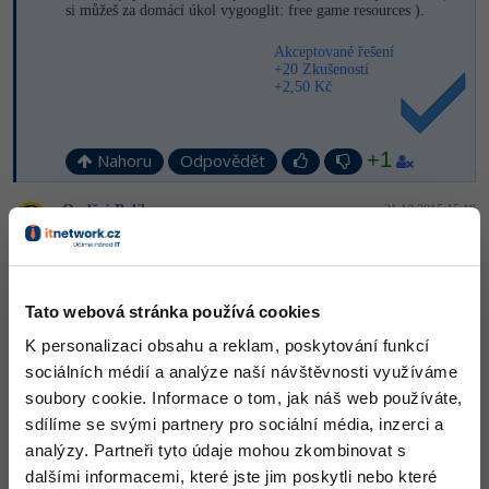
si můžeš za domácí úkol vygooglit: free game resources ).
-41%
Copywriter
Algoritmy
Akceptované řešení
+20 Zkušeností
-10%
+2,50 Kč
WordPress specialista
Umělá inteligence (AI)
SEO specialista
Pro děti
+1
Nahoru
Odpovědět
Více
Ondřej Balík
:
21.10.2015 15:19
Super! a kdyby seme se s kámošema domluvili a každej by byl
Fórum
přes něco tak jak? Bylo by to lepší?
+1
Kurzy e-commerce
Tato webová stránka používá cookies
Nahoru
Odpovědět
K personalizaci obsahu a reklam, poskytování funkcí
Testování softwaru
Kurzy designu
Neaktivní uživatel
:
21.11.2019 17:14
sociálních médií a analýze naší návštěvnosti využíváme
soubory cookie. Informace o tom, jak náš web používáte,
-80%
Ještě bych doporučil Linux MultiMedia Studio (
LMMS
)
Datová analýza
HTML/CSS
Příběhy absolventů
sdílíme se svými partnery pro sociální média, inzerci a
analýzy. Partneři tyto údaje mohou zkombinovat s
-80%
Digitální gramotnost
Blog
Photoshop
Nahoru
Odpovědět
dalšími informacemi, které jste jim poskytli nebo které