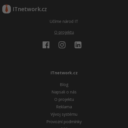
ITnetwork.cz
Windows
Fórum
Učíme národ IT
Linux
O projektu
Sítě
Kybernetická bezpečnost
Elektronický podpis
ITnetwork.cz
Fórum
Blog
Napsali o nás
O projektu
Reklama
Vývoj systému
Provozní podmínky