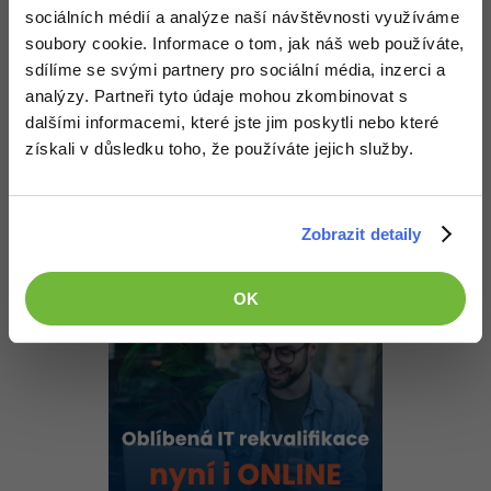
vymazat ty s nejvyšší dokud, nezbyde jedna s nejnižší, zkoušel
-30%
Kariéra
-80%
sociálních médií a analýze naší návštěvnosti využíváme
Marketing
jsem to, ale moc toho o ds_list nevim.
Adobe Illustrator
soubory cookie. Informace o tom, jak náš web používáte,
Pro firmy
-30%
Nahoru
Odpovědět
sdílíme se svými partnery pro sociální média, inzerci a
WordPress
Adobe Lightroom
analýzy. Partneři tyto údaje mohou zkombinovat s
-30%
-15%
SEO
dalšími informacemi, které jste jim poskytli nebo které
Adobe XD
Odpovídá na David Jančík
Theodor Johnson
:
25.7.2012 16:48
získali v důsledku toho, že používáte jejich služby.
-25%
UX
A mimochodem se učím c++ ale nevím toho dost na to abych
Adobe InDesign
mohl vytvořit víc než jen dosovou kalkulačku
Business
Adobe After Effects
Zobrazit detaily
Nahoru
Odpovědět
-25%
-80%
Kryptoměny
Blender
OK
-30%
Copywriting
Inkscape
-80%
-80%
MS Office
Fotografování
Google Dokumenty
Video
Time management
Ostatní