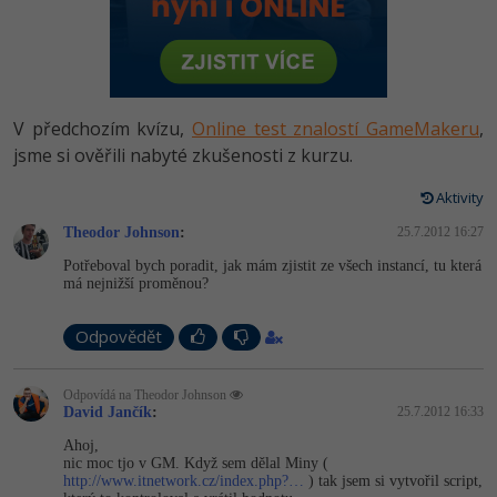
-80%
Vývojář mobilních aplikací
Python
HTML5, CSS3, Bootstrap, SEO
PHP
-80%
Specialista na AI a bigdata
JavaScript
SQL a databáze
JavaScript
-80%
C# Game developer
PHP
V předchozím kvízu,
Online test znalostí GameMakeru
,
Testování a verzování
Python
jsme si ověřili nabyté zkušenosti z kurzu.
-80%
Webdesigner
C++
UML a návrhové vzory
Aktivity
HTML / CSS
-80%
Tester
Swift
Theodor Johnson
:
25.7.2012 16:27
React
UML a návrhové vzory
Potřeboval bych poradit, jak mám zjistit ze všech instancí, tu která
-80%
Systémový administrátor
Kotlin
má nejnižší proměnou?
Spring
MySQL/MariaDB
-80%
Grafik / UX/UI návrhář
C
Odpovědět
ASP.NET MVC
MS-SQL
3D grafik
VB.NET
Odpovídá na Theodor Johnson
Django
SQLite
David Jančík
:
25.7.2012 16:33
Projektový manažer
SQL
Ahoj,
Best practices
nic moc tjo v GM. Když sem dělal Miny (
-80%
http://www.itnetwork.cz/index.php?…
) tak jsem si vytvořil script,
Databázový analytik
Návrh SW