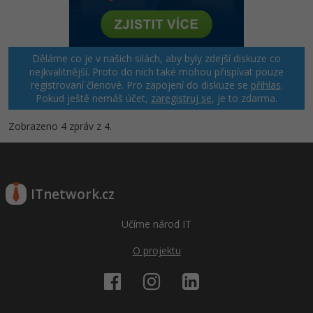
Windows
Fórum
Děláme co je v našich silách, aby byly zdejší diskuze co
Linux
nejkvalitnější. Proto do nich také mohou přispívat pouze
registrovaní členové. Pro zapojení do diskuze se
přihlas
.
Sítě
Pokud ještě nemáš účet,
zaregistruj se
, je to zdarma.
Zobrazeno 4 zpráv z 4.
Kybernetická bezpečnost
Elektronický podpis
ITnetwork.cz
Fórum
Učíme národ IT
O projektu