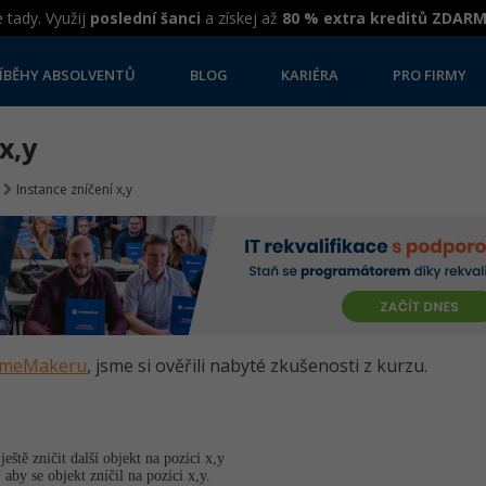
 tady. Využij
poslední šanci
a získej až
80 % extra kreditů ZDAR
ÍBĚHY ABSOLVENTŮ
BLOG
KARIÉRA
PRO FIRMY
x,y
Instance zníčení x,y
GameMakeru
, jsme si ověřili nabyté zkušenosti z kurzu.
eště zničit další objekt na pozici x,y
 aby se objekt zníčil na pozici x,y.