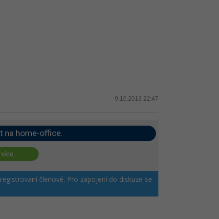
9.10.2013 22:47
t na home-office.
 více...
 registrovaní členové. Pro zapojení do diskuze se