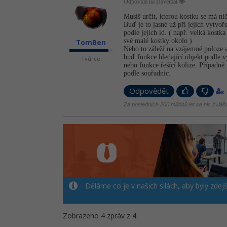
Odpovídá na Davemal
Musíš určit, kterou kostku se má nič
Buď je to jasné už při jejich vytvoře
podle jejich id. ( např. velká kostk
své malé kostky okolo )
TomBen
Nebo to záleží na vzájemné poloze 
buď funkce hledající objekt podle v
Tvůrce
nebo funkce řešící kolize. Případně 
podle souřadnic.
Odpovědět
Za posledních 200 miliónů let se nic zvláš
Děláme co je v našich silách, aby byly zdej
Zobrazeno 4 zpráv z 4.