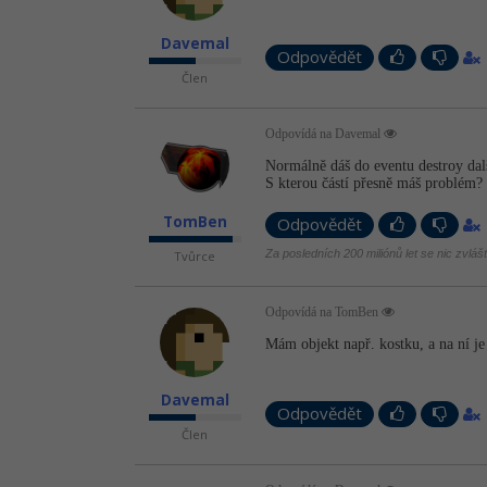
Davemal
Odpovědět
Člen
Odpovídá na Davemal
Normálně dáš do eventu destroy dalš
S kterou částí přesně máš problém?
TomBen
Odpovědět
Za posledních 200 miliónů let se nic zvláš
Tvůrce
Odpovídá na TomBen
Mám objekt např. kostku, a na ní je
Davemal
Odpovědět
Člen