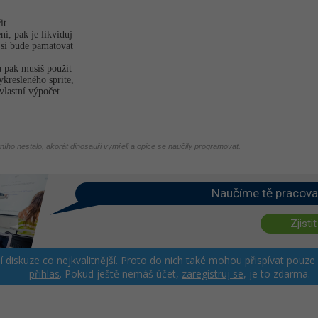
it.
ní, pak je likviduj
a si bude pamatovat
a pak musíš použít
ykresleného sprite,
vlastní výpočet
tního nestalo, akorát dinosauři vymřeli a opice se naučily programovat.
Naučíme tě pracova
Zjistit
ší diskuze co nejkvalitnější. Proto do nich také mohou přispívat pouze
přihlas
. Pokud ještě nemáš účet,
zaregistruj se
, je to zdarma.