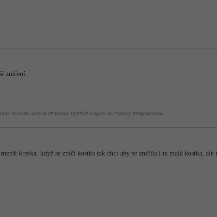
í zničení.
tního nestalo, akorát dinosauři vymřeli a opice se naučily programovat.
 menší kostka, když se zníčí kostka tak chci aby se zníčila i ta malá kostka, a