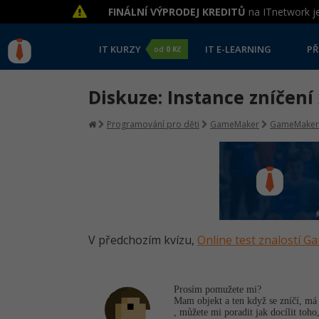
FINÁLNÍ VÝPRODEJ KREDITŮ
na ITnetwork je
IT KURZY
IT E-LEARNING
PŘ
od
0 Kč
Diskuze: Instance zníčení 
Programování pro děti
GameMaker
GameMaker
V předchozím kvízu,
Online test znalostí 
Prosím pomužete mi?
Mam objekt a ten když se zníčí, má j
, můžete mi poradit jak docílit toho,