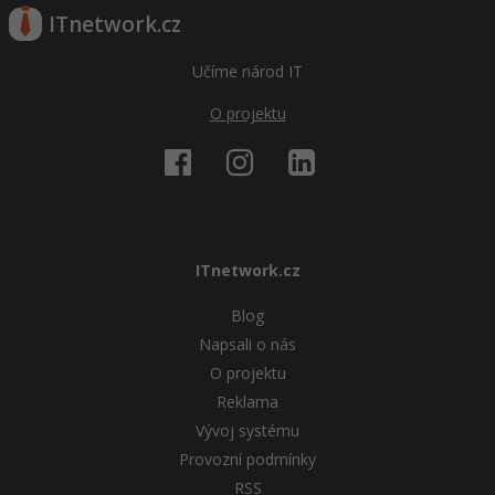
ITnetwork.cz
Windows
Fórum
Učíme národ IT
Linux
O projektu
Sítě
Kybernetická bezpečnost
Elektronický podpis
ITnetwork.cz
Fórum
Blog
Napsali o nás
O projektu
Reklama
Vývoj systému
Provozní podmínky
RSS