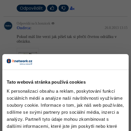
Odpovědět
-41%
Copywriter
Algoritmy
-10%
Odpovídá na h.honzicek
WordPress specialista
Umělá inteligence (AI)
Ondrca
:
26.8.2013 13:15
Pokud máš lite verzi jak píšeš tak si přečti čtvrtou odrážku v
SEO specialista
Pro děti
obrázku.
Více
Fórum
Nahoru
Odpovědět
Tato webová stránka používá cookies
Kurzy e-commerce
K personalizaci obsahu a reklam, poskytování funkcí
jjj
:
26.8.2013 15:35
Testování softwaru
Kurzy designu
sociálních médií a analýze naší návštěvnosti využíváme
To by psalo jinou chybovou hlášku: tato funkce je možná pouze v
soubory cookie. Informace o tom, jak náš web používáte,
plné verzi, máš pravděpodobně špatně definovanou proměnnou.
-80%
Datová analýza
HTML/CSS
Příběhy absolventů
sdílíme se svými partnery pro sociální média, inzerci a
analýzy. Partneři tyto údaje mohou zkombinovat s
-80%
Nahoru
Odpovědět
Digitální gramotnost
Blog
Photoshop
dalšími informacemi, které jste jim poskytli nebo které