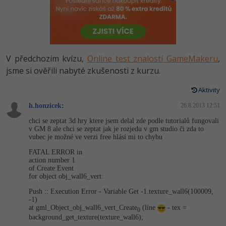
-80%
Vývojář mobilních aplikací
Python
HTML5, CSS3, Bootstrap, SEO
PHP
-80%
Specialista na AI a bigdata
JavaScript
SQL a databáze
JavaScript
-80%
C# Game developer
PHP
V předchozím kvízu,
Online test znalostí GameMakeru
,
Testování a verzování
Python
jsme si ověřili nabyté zkušenosti z kurzu.
-80%
Webdesigner
C++
UML a návrhové vzory
Aktivity
HTML / CSS
-80%
Tester
Swift
h.honzicek
:
26.8.2013 12:51
React
UML a návrhové vzory
chci se zeptat 3d hry ktere jsem delal zde podle tutorialů fungovali
-80%
Systémový administrátor
Kotlin
v GM 8 ale chci se zeptat jak je rozjedu v gm studio či zda to
Spring
vubec je možné ve verzi free hlásí mi to chybu
MySQL/MariaDB
-80%
Grafik / UX/UI návrhář
C
FATAL ERROR in
ASP.NET MVC
action number 1
MS-SQL
of Create Event
3D grafik
VB.NET
for object obj_wall6_vert:
Django
SQLite
Push :: Execution Error - Variable Get -1.texture_wall6(100009,
Projektový manažer
SQL
-1)
Best practices
at gml_Object_ob­j_wall6_vert_Cre­ate
(line
- tex =
0
-80%
background_get_tex­ture(texture_wa­ll6);
Databázový analytik
Návrh SW