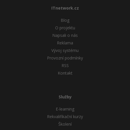
ITnetwork.cz
Windows
Fórum
Blog
Linux
O projektu
Napsali o nás
Sítě
Reklama
Vývoj systému
Kybernetická bezpečnost
Provozní podmínky
RSS
Elektronický podpis
Kontakt
Fórum
Služby
E-learning
Rekvalifikační kurzy
Školení