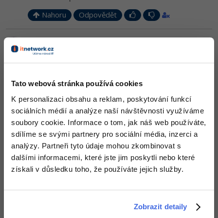
-41%
Nahoru
Odpovědět
Copywriter
Algoritmy
-10%
WordPress specialista
Odpovídá na krotkono
Umělá inteligence (AI)
David Hartinger
:
8.9.2012 13:54
SEO specialista
Již jsem ti vysvětloval jak používat proměnné. Ptáš se opět na to
Pro děti
samé. Udělej si u hráče proměnnou kolo, tu při průjezdu cílem
zvyš o jedna.
Tato webová stránka používá cookies
Více
Nahoru
Odpovědět
K personalizaci obsahu a reklam, poskytování funkcí
Fórum
sociálních médií a analýze naší návštěvnosti využíváme
soubory cookie. Informace o tom, jak náš web používáte,
sdílíme se svými partnery pro sociální média, inzerci a
Kurzy e-commerce
analýzy. Partneři tyto údaje mohou zkombinovat s
dalšími informacemi, které jste jim poskytli nebo které
Testování softwaru
Kurzy designu
získali v důsledku toho, že používáte jejich služby.
-80%
Datová analýza
HTML/CSS
Příběhy absolventů
-80%
Digitální gramotnost
Blog
Photoshop
Zobrazit detaily