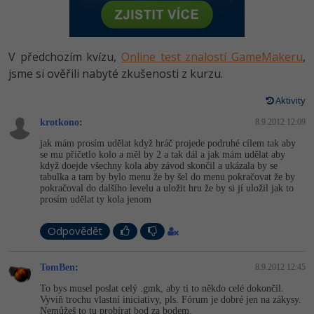
-80%
Vývojář mobilních aplikací
Python
HTML5, CSS3, Bootstrap, SEO
PHP
-80%
Specialista na AI a bigdata
JavaScript
V předchozím kvízu,
Online test znalostí GameMakeru
,
SQL a databáze
JavaScript
-80%
jsme si ověřili nabyté zkušenosti z kurzu.
C# Game developer
PHP
Testování a verzování
Python
Aktivity
-80%
Webdesigner
C++
krotkono
:
8.9.2012 12:09
UML a návrhové vzory
HTML / CSS
-80%
Tester
Swift
jak mám prosím udělat když hráč projede podruhé cílem tak aby
se mu přičetlo kolo a měl by 2 a tak dál a jak mám udělat aby
React
UML a návrhové vzory
když doejde všechny kola aby závod skončil a ukázala by se
-80%
Systémový administrátor
Kotlin
tabulka a tam by bylo menu že by šel do menu pokračovat že by
pokračoval do dalšího levelu a uložit hru že by si jí uložil jak to
Spring
MySQL/MariaDB
prosím udělat ty kola jenom
-80%
Grafik / UX/UI návrhář
C
ASP.NET MVC
MS-SQL
Odpovědět
3D grafik
VB.NET
Django
SQLite
TomBen
:
8.9.2012 12:45
Projektový manažer
SQL
Best practices
To bys musel poslat celý .gmk, aby ti to někdo celé dokončil.
Vyviň trochu vlastní iniciativy, pls. Fórum je dobré jen na zákysy.
-80%
Databázový analytik
Návrh SW
Nemůžeš to tu probírat bod za bodem.