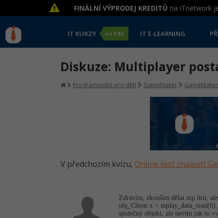
FINÁLNÍ VÝPRODEJ KREDITŮ
na ITnetwork je
IT KURZY
IT E-LEARNING
PŘ
od
0 Kč
Diskuze: Multiplayer post
Programování pro děti
GameMaker
GameMaker
V předchozím kvízu,
Online test znalostí 
Zdravím, zkouším dělat mp hru, ale 
obj_Client.x = mplay_data_read(0), 
společný objekt, ale nevím jak to vy