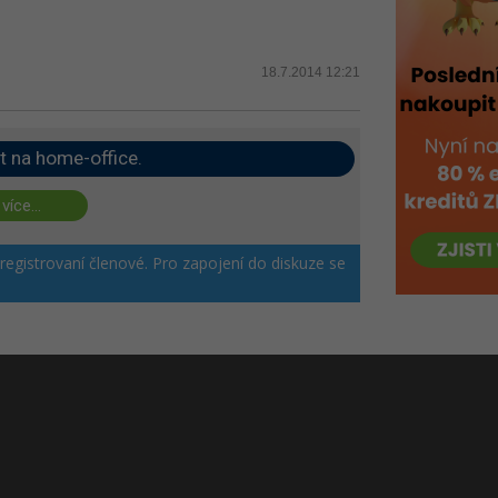
18.7.2014 12:21
t na home-office.
 více...
 registrovaní členové. Pro zapojení do diskuze se