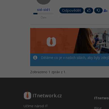
sid-sid1
Odpovědět
---
Člen
Děláme co je v našich silách, aby byly zdej
Zobrazeno 1 zpráv z 1.
ITnetwork.cz
ITnetwo
Učíme národ IT
Blog