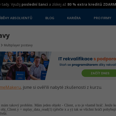
 tady. Využij
poslední šanci
a získej až
80 % extra kreditů ZDAR
ÍBĚHY ABSOLVENTŮ
BLOG
KARIÉRA
PRO FIRMY
avy
Multiplayer postavy
GameMakeru
, jsme si ověřili nabyté zkušenosti z kurzu.
mám takový problém. Mám jeden objekt - Client, a to je vlastně hráč. Jenže kd
obj_Client.y = mplay_data_read(1) (přečte x a y) tak se všichni hráči pohybují 
řešit.