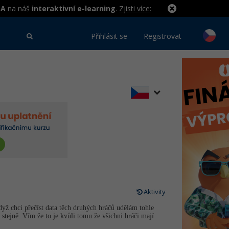
MA
na náš
interaktivní e-learning
.
Zjisti více:
Přihlásit se
Registrovat
Aktivity
yž chci přečíst data těch druhých hráčů udělám tohle
stejně. Vím že to je kvůli tomu že všichni hráči mají