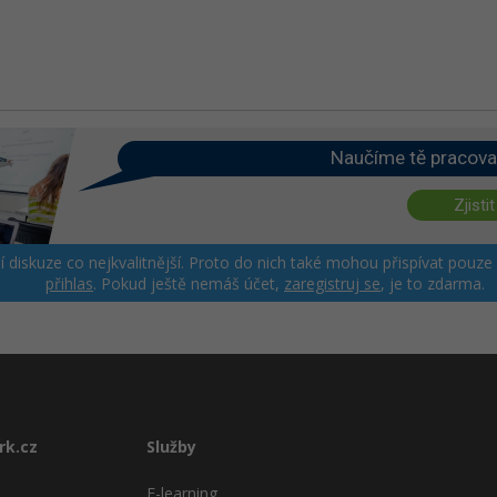
Naučíme tě pracova
Zjistit
ší diskuze co nejkvalitnější. Proto do nich také mohou přispívat pouze
přihlas
. Pokud ještě nemáš účet,
zaregistruj se
, je to zdarma.
rk.cz
Služby
E-learning