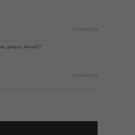
4.7.2014 13:24
room_goto(rm_ad­nroid)??
4.7.2014 15:17