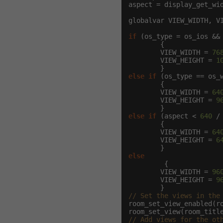
aspect = display_get_wid
globalvar VIEW_WIDTH, VI
if
 (os_type = os_ios && 
        {

        VIEW_WIDTH = 
76
        VIEW_HEIGHT = 
1
else
if
 (os_type == os_
        {

        VIEW_WIDTH = 
64
        VIEW_HEIGHT = 
9
else
if
 (aspect < 
640
 /
        {

        VIEW_WIDTH = 
64
        VIEW_HEIGHT = 
6
else
         {

        VIEW_WIDTH = 
96
        VIEW_HEIGHT = 
9
// Set the views in the
room_set_view_enabled(r
room_set_view(room_titl
// Add views for the ot