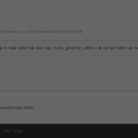
áte? Operátor: a co vidíte na monitoru? Klient: No signal...
 ak to bude tablet tak dám napr. room_goto(rom_ta­ble) a ak iné než tablet tak 
timalizované řešení.
f the view