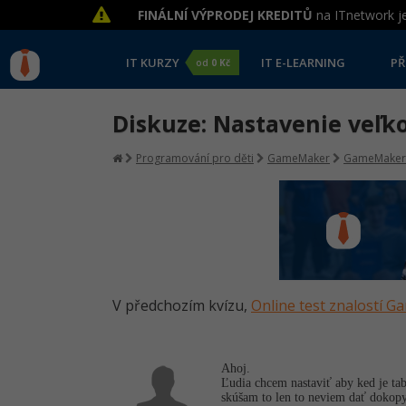
FINÁLNÍ VÝPRODEJ KREDITŮ
na ITnetwork je
IT KURZY
IT E-LEARNING
PŘ
od
0 Kč
Diskuze: Nastavenie veľk
Programování pro děti
GameMaker
GameMaker
V předchozím kvízu,
Online test znalostí 
Ahoj.
Ľudia chcem nastaviť aby ked je ta
skúšam to len to neviem dať dokopy