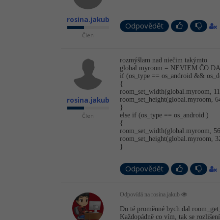
rosina.jakub
Odpovědět
Člen
rozmýšlam nad niečim takýmto
global.myroom = NEVIEM ČO D
if (os_type == os_android && os_de
{
room_set_width(glo­bal.myroom, 11
rosina.jakub
room_set_heig­ht(global.myro­om, 6
}
else if (os_type == os_android )
Člen
{
room_set_width(glo­bal.myroom, 56
room_set_heig­ht(global.myro­om, 3
}
Odpovědět
Odpovídá na rosina.jakub
Do té proměnné bych dal room_get
Každopádně co vím, tak se rozlišen