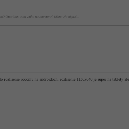
áte? Operátor: a co vidíte na monitoru? Klient: No signal...
o rozlíšenie rooomu na androidoch. rozlíšenie 1136x640 je super na tablety al