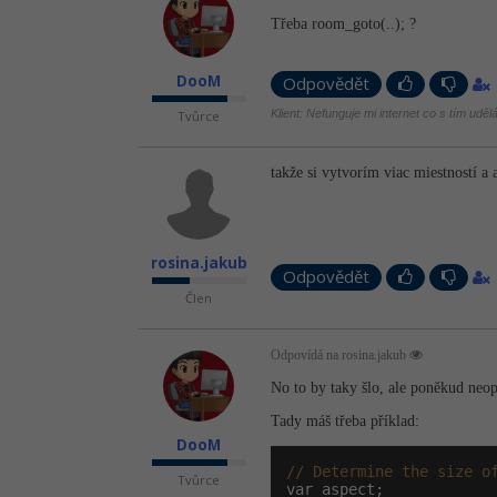
Třeba room_goto(..); ?
DooM
Odpovědět
Klient: Nefunguje mi internet co s tím uděl
Tvůrce
takže si vytvorím viac miestností a
rosina.jakub
Odpovědět
Člen
Odpovídá na rosina.jakub
No to by taky šlo, ale poněkud neop
Tady máš třeba příklad:
DooM
// Determine the size o
Tvůrce
var aspect;
