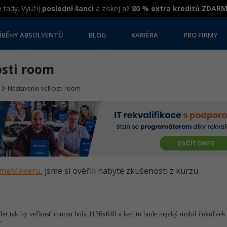
 tady. Využij
poslední šanci
a získej až
80 % extra kreditů ZDAR
ÍBĚHY ABSOLVENTŮ
BLOG
KARIÉRA
PRO FIRMY
osti room
Nastavenie veľkosti room
GameMakeru
, jsme si ověřili nabyté zkušenosti z kurzu.
blet tak by veľkosť roomu bola 1136x640 a ked to bude nejaký mobil čokoľvek i
.