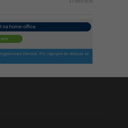
4.7.2014 23:34
t na home-office.
 více...
 registrovaní členové. Pro zapojení do diskuze se