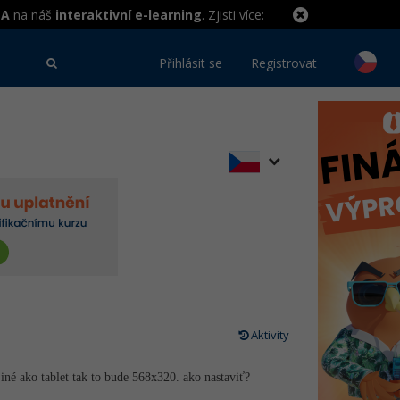
MA
na náš
interaktivní e-learning
.
Zjisti více:
Přihlásit se
Registrovat
Aktivity
né ako tablet tak to bude 568x320. ako nastaviť?