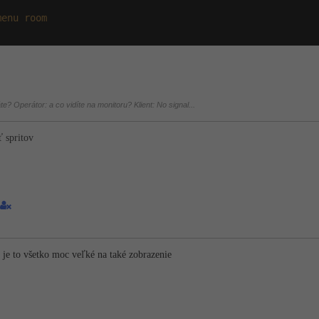
menu room
áte? Operátor: a co vidíte na monitoru? Klient: No signal...
ť spritov
 je to všetko moc veľké na také zobrazenie