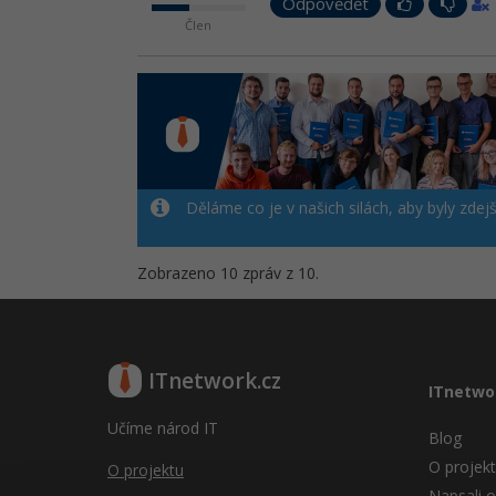
Odpovědět
Člen
Děláme co je v našich silách, aby byly zdej
Zobrazeno 10 zpráv z 10.
ITnetwork.cz
ITnetwo
Učíme národ IT
Blog
O projek
O projektu
Napsali o