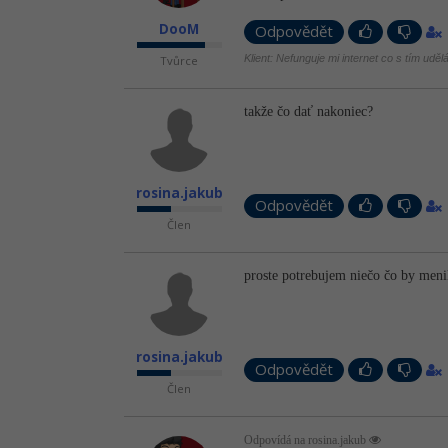
DooM
Odpovědět
Klient: Nefunguje mi internet co s tím uděl
Tvůrce
takže čo dať nakoniec?
rosina.jakub
Odpovědět
Člen
proste potrebujem niečo čo by menil
rosina.jakub
Odpovědět
Člen
Odpovídá na rosina.jakub