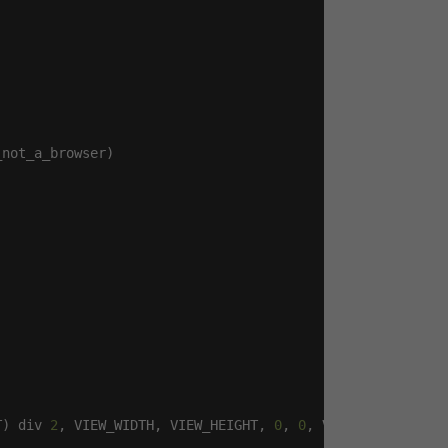
not_a_browser)

T) div 
2
, VIEW_WIDTH, VIEW_HEIGHT, 
0
, 
0
, VIEW_WIDTH, VIE