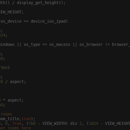
th() / display_get_height();

EW_HEIGHT;

os_device == device_ios_ipad)

8
;

024
;

windows || os_type == os_macosx || os_browser != browser_
0
;

60
;

 
960
)

0
;

40
 / aspect;

0
 * aspect;

60
;

 rooms
oom_title,
true
);

e, 
0
, 
true
, (
768
 - VIEW_WIDTH) div 
2
, (
1024
 - VIEW_HEIGH
her rooms here