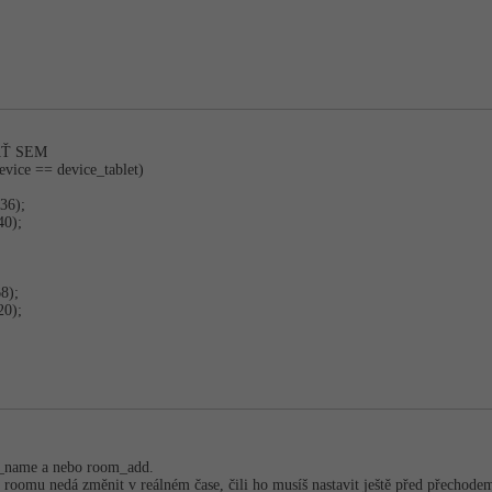
AŤ SEM
vice == device_tablet)
36);
40);
8);
20);
_name a nebo room_add.
í roomu nedá změnit v reálném čase, čili ho musíš nastavit ještě před přechod