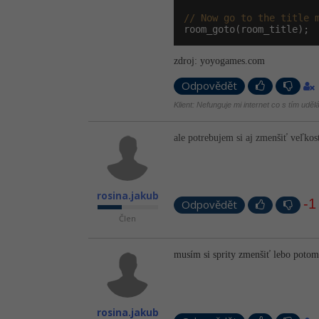
// Now go to the title 
room_goto(room_title);
zdroj: yoyogames.com
Odpovědět
Klient: Nefunguje mi internet co s tím uděl
ale potrebujem si aj zmenšiť veľkos
rosina.jakub
-1
Odpovědět
Člen
musím si sprity zmenšiť lebo potom
rosina.jakub