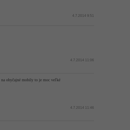
4.7.2014 9:51
4.7.2014 11:06
e na obyčajné mobily to je moc veľké
4.7.2014 11:46