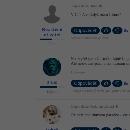
Odpovídá na Druid
V C#? A co když mám Linux?
Neaktivní
Odpovědět
uživatel
Neaktivní uživatelský účet
Člen
No, slyšel jsem že studio fajně fun
Ale nezkoušel jsem a ani neznám ni
Editováno
Druid
Odpovědět
Život je tak trapný bože, jak uprdnutí do s
Tvůrce
Odpovídá na Neaktivní uživatel
C# bezi pod linuxem paradne - viz