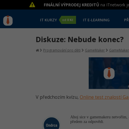
FINÁLNÍ VÝPRODEJ KREDITŮ
na ITnetwork je
IT KURZY
IT E-LEARNING
PŘ
od
0 Kč
Diskuze: Nebude konec?
Programování pro děti
GameMaker
GameMaker
V předchozím kvízu,
Online test znalostí 
Ahoj sice v gamemakeru netvořím, al
předem za odpovědi.