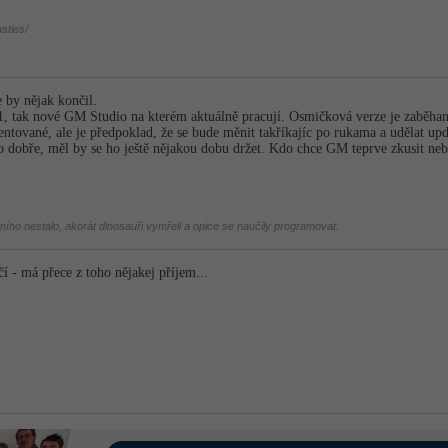
stles/
by nějak končil.
, tak nové GM Studio na kterém aktuálně pracují. Osmičková verze je zaběhan
entované, ale je předpoklad, že se bude měnit takříkajíc po rukama a udělat up
dobře, měl by se ho ještě nějakou dobu držet. Kdo chce GM teprve zkusit neb
tního nestalo, akorát dinosauři vymřeli a opice se naučily programovat.
 - má přece z toho nějakej příjem...