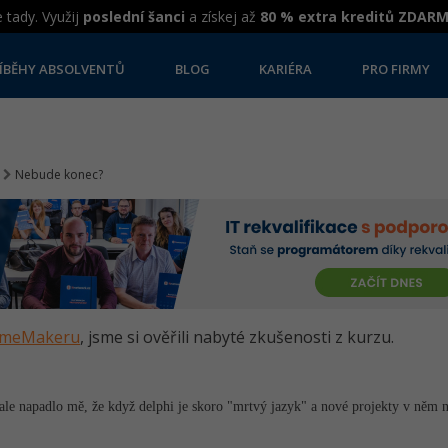
 tady. Využij
poslední šanci
a získej až
80 % extra kreditů ZDAR
ÍBĚHY ABSOLVENTŮ
BLOG
KARIÉRA
PRO FIRMY
Nebude konec?
GameMakeru
, jsme si ověřili nabyté zkušenosti z kurzu.
e napadlo mě, že když delphi je skoro "mrtvý jazyk" a nové projekty v něm nev