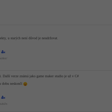
kty, u starých není důvod je neudržovat.
1
stles/
hi. Další verze známá jako game maker studio je už v C#
u dobu neskončí
1
oulože.