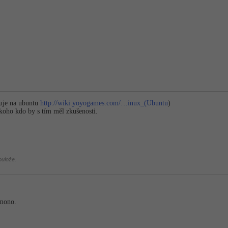
guje na ubuntu
http://wiki.yoyogames.com/…inux_(Ubuntu
)
koho kdo by s tím měl zkušenosti.
oulože.
 mono.