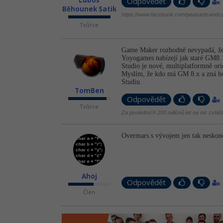
Luboš
Odpovědět
Běhounek Satik
https://www.facebook.com/peasantsandca
Tvůrce
Game Maker rozhodně nevypadá, že 
Yoyogames nabízejí jak staré GM8.1
Studio je nové, multiplatformně ori
Myslím, že kdo má GM 8.x a zná ho 
Studiu.
TomBen
Odpovědět
Tvůrce
Za posledních 200 miliónů let se nic zvláš
Overmars s vývojem jen tak neskončí
Ahoj
Odpovědět
Člen