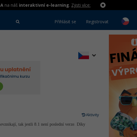
MA
na náš
interaktivní e-learning
.
Zjisti více:
Přihlásit se
Registrovat
Aktivity
znikají, tak jestli 8.1 není poslední verze. Díky