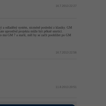
16.7.2013 22:27
ý a odladěný systém, nicméně poslední z klasiky. GM
date uprostřed projektu může být pěkně smrtící.
o má GM 7 a starší, měl by se začít poohlížet po GM
16.7.2013 22:56
11.8.2013 20:51