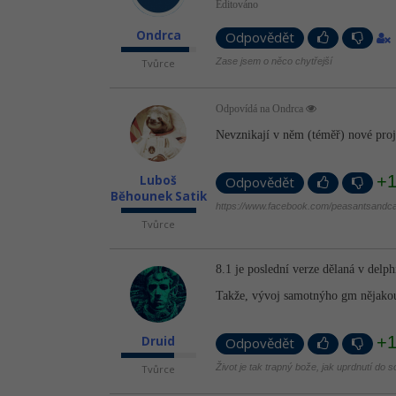
Editováno
Ondrca
Odpovědět
Zase jsem o něco chytřejší
Tvůrce
Odpovídá na Ondrca
Nevznikají v něm (téměř) nové proje
+
Luboš
Odpovědět
Běhounek Satik
https://www.facebook.com/peasantsandca
Tvůrce
8.1 je poslední verze dělaná v delp
Takže, vývoj samotnýho gm nějako
+
Druid
Odpovědět
Život je tak trapný bože, jak uprdnutí do s
Tvůrce