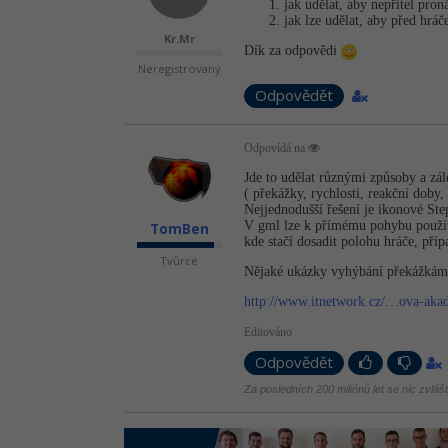
jak udělat, aby nepřítel pron
jak lze udělat, aby před hrá
Kr.Mr
Dík za odpovědi
Neregistrovaný
Odpovědět
Odpovídá na
Jde to udělat různými způsoby a zá
( překážky, rychlosti, reakční doby, 
Nejjednodušší řešení je ikonové St
V gml lze k přímému pohybu použít
TomBen
kde stačí dosadit polohu hráče, pří
Tvůrce
Nějaké ukázky vyhýbání překážkám a
http://www.itnetwork.cz/…ova-aka
Editováno
Odpovědět
Za posledních 200 miliónů let se nic zvláš