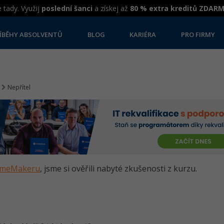
 tady. Využij
poslední šanci
a získej až
80 % extra kreditů ZDAR
ÍBĚHY ABSOLVENTŮ
BLOG
KARIÉRA
PRO FIRMY
Nepřítel
GameMakeru
, jsme si ověřili nabyté zkušenosti z kurzu.