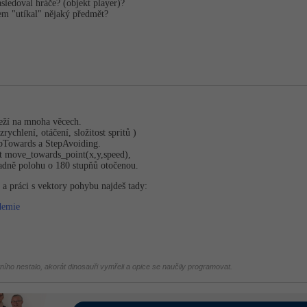
ásledoval hráče? (objekt player)?
čem "utíkal" nějaký předmět?
leží na mnoha věcech.
zrychlení, otáčení, složitost spritů )
epTowards a StepAvoiding.
 move_towards_po­int(x,y,speed),
padně polohu o 180 stupňů otočenou.
 práci s vektory pohybu najdeš tady:
demie
tního nestalo, akorát dinosauři vymřeli a opice se naučily programovat.