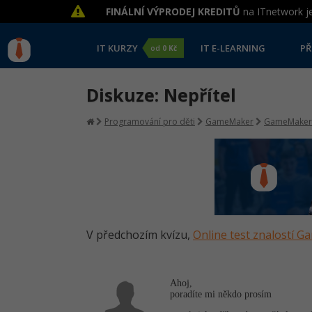
FINÁLNÍ VÝPRODEJ KREDITŮ
na ITnetwork je
IT KURZY
IT E-LEARNING
PŘ
od
0 Kč
Diskuze: Nepřítel
Programování pro děti
GameMaker
GameMaker
V předchozím kvízu,
Online test znalostí 
Ahoj,
poradíte mi někdo prosím