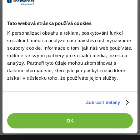
Nahoru
Odpovědět
-41%
Copywriter
Algoritmy
Tato webová stránka používá cookies
-10%
WordPress specialista
Umělá inteligence (AI)
K personalizaci obsahu a reklam, poskytování funkcí
SEO specialista
sociálních médií a analýze naší návštěvnosti využíváme
Pro děti
soubory cookie. Informace o tom, jak náš web používáte,
sdílíme se svými partnery pro sociální média, inzerci a
Více
analýzy. Partneři tyto údaje mohou zkombinovat s
dalšími informacemi, které jste jim poskytli nebo které
Fórum
získali v důsledku toho, že používáte jejich služby.
Kurzy e-commerce
Děláme co je v našich silách, aby byly zdejší diskuze co
Testování softwaru
Zobrazit detaily
nejkvalitnější. Proto do nich také mohou přispívat pouze
Kurzy designu
registrovaní členové. Pro zapojení do diskuze se
přihlas
.
-80%
Pokud ještě nemáš účet,
zaregistruj se
, je to zdarma.
Datová analýza
HTML/CSS
Příběhy absolventů
OK
Zobrazeno 2 zpráv z 2.
-80%
Digitální gramotnost
Blog
Photoshop