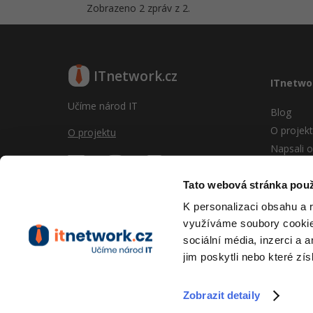
Zobrazeno 2 zpráv z 2.
ITnetwork.cz
ITnetwo
Učíme národ IT
Blog
O projek
O projektu
Napsali o
Reklama
Vývoj sy
Tato webová stránka použ
Provozní
K personalizaci obsahu a 
RSS
využíváme soubory cookie.
Kontakt
sociální média, inzerci a 
jim poskytli nebo které zís
Zobrazit detaily
Copyright © 2026