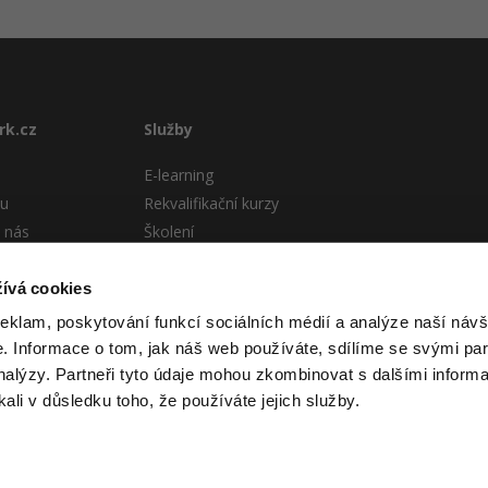
rk.cz
Služby
E-learning
tu
Rekvalifikační kurzy
 nás
Školení
Pro firmy
stému
ívá cookies
 podmínky
reklam, poskytování funkcí sociálních médií a analýze naší návš
 Informace o tom, jak náš web používáte, sdílíme se svými par
analýzy. Partneři tyto údaje mohou zkombinovat s dalšími informa
kali v důsledku toho, že používáte jejich služby.
 itnetwork.cz. Veškerý obsah webu (pokud není uvedeno jinak) je za