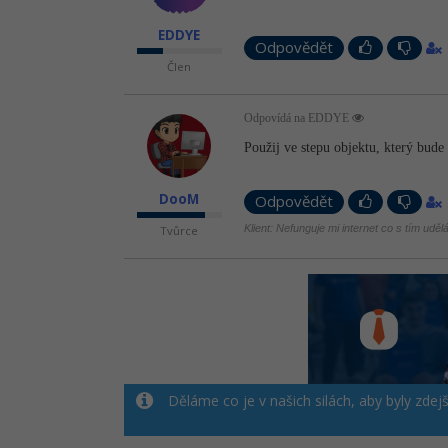
EDDYE
Odpovědět
Člen
Odpovídá na EDDYE
Použij ve stepu objektu, který bude 
DooM
Odpovědět
Klient: Nefunguje mi internet co s tím uděl
Tvůrce
Děláme co je v našich silách, aby byly zdej