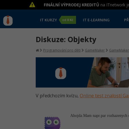
FINÁLNÍ VÝPRODEJ KREDITŮ
na ITnetwork je
IT KURZY
IT E-LEARNING
PŘ
od
0 Kč
Diskuze: Objekty
Programování pro děti
GameMaker
GameMaker
V předchozím kvízu,
Online test znalostí 
Ahojda.Mam napr.par rozhazenych ob