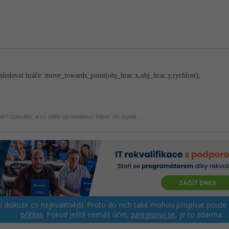
sledovat hráče: move_towards_po­int(obj_hrac.x,ob­j_hrac.y,rychlos­t);
áte? Operátor: a co vidíte na monitoru? Klient: No signal...
ší diskuze co nejkvalitnější. Proto do nich také mohou přispívat pouze
přihlas
. Pokud ještě nemáš účet,
zaregistruj se
, je to zdarma.