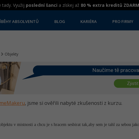
 tady. Využij
poslední šanci
a získej až
80 % extra kreditů ZDAR
ÍBĚHY ABSOLVENTŮ
BLOG
KARIÉRA
PRO FIRMY
Objekty
Naučíme tě pracova
Zjistit
GameMakeru
, jsme si ověřili nabyté zkušenosti z kurzu.
jektu v mistnosti a chcu je s hracem sesbirat tak,aby sem je tahl za sebou ja