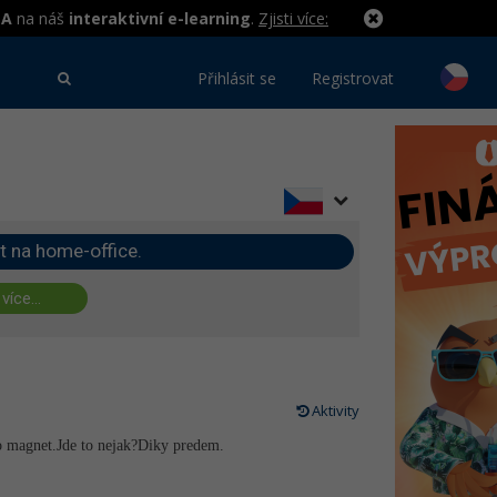
MA
na náš
interaktivní e-learning
.
Zjisti více:
Přihlásit se
Registrovat
t na home-office.
 více...
Aktivity
ko magnet.Jde to nejak?Diky predem.