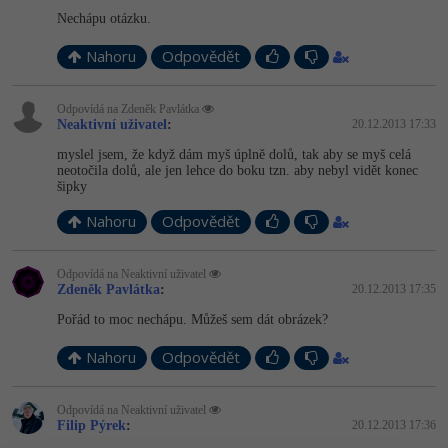
-30%
Kariéra
-80%
Marketing
Nechápu otázku.
Adobe Illustrator
Pro firmy
Nahoru
Odpovědět
-30%
WordPress
Adobe Lightroom
-30%
-15%
Odpovídá na Zdeněk Pavlátka
SEO
Adobe XD
Neaktivní uživatel
:
20.12.2013 17:33
-25%
myslel jsem, že když dám myš úplně dolů, tak aby se myš celá
UX
Adobe InDesign
neotočila dolů, ale jen lehce do boku tzn. aby nebyl vidět konec
šipky
Business
Adobe After Effects
Nahoru
Odpovědět
-25%
-80%
Kryptoměny
Blender
Odpovídá na Neaktivní uživatel
-30%
Zdeněk Pavlátka
:
20.12.2013 17:35
Copywriting
Inkscape
Pořád to moc nechápu. Můžeš sem dát obrázek?
-80%
-80%
MS Office
Fotografování
Nahoru
Odpovědět
Google Dokumenty
Video
Odpovídá na Neaktivní uživatel
Filip Pýrek
:
20.12.2013 17:36
Time management
Ostatní