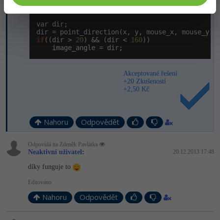
Zdeněk Pavlátka
:
20.12.2013 17:46
var dir;

if
((dir > 
20
) && (dir < 
160
))

    image_angle = dir;
Akceptované řešení
+20 Zkušeností
+2,50 Kč
Nahoru
Odpovědět
Odpovídá na Zdeněk Pavlátka
Neaktivní uživatel
:
20.12.2013 17:48
díky funguje to
Editováno
Nahoru
Odpovědět