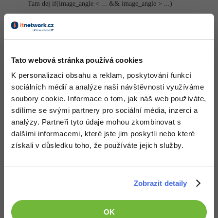
Tam dej if(image_angle < ... && image_angle > ...)
Windows
Fórum
Nahoru
Odpovědět
Linux
Neaktivní uživatel
:
20.12.2013 17:36
Tato webová stránka používá cookies
počkej
Sítě
K personalizaci obsahu a reklam, poskytování funkcí
sociálních médií a analýze naší návštěvnosti využíváme
Kybernetická bezpečnost
Nahoru
Odpovědět
soubory cookie. Informace o tom, jak náš web používáte,
sdílíme se svými partnery pro sociální média, inzerci a
Elektronický podpis
Odpovídá na Filip Pýrek
Neaktivní uživatel
:
20.12.2013 17:42
analýzy. Partneři tyto údaje mohou zkombinovat s
Fórum
dalšími informacemi, které jste jim poskytli nebo které
dík zkusím to myslel jsem to takhle
získali v důsledku toho, že používáte jejich služby.
Zobrazit detaily
Nahoru
Odpovědět
OK