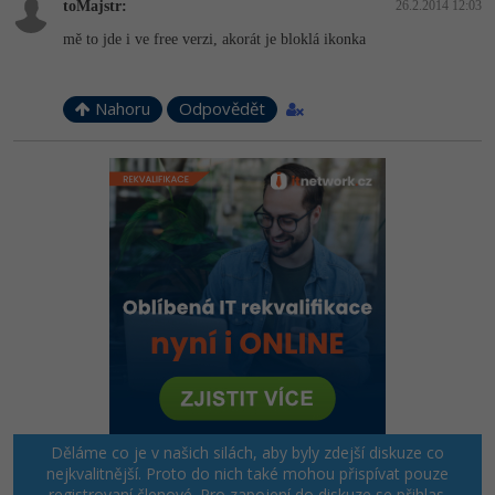
toMajstr:
26.2.2014 12:03
mě to jde i ve free verzi, akorát je bloklá ikonka
Nahoru
Odpovědět
Děláme co je v našich silách, aby byly zdejší diskuze co
nejkvalitnější. Proto do nich také mohou přispívat pouze
registrovaní členové. Pro zapojení do diskuze se
přihlas
.