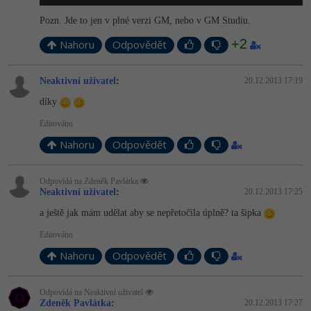
-41%
Pozn. Jde to jen v plné verzi GM, nebo v GM Studiu.
Copywriter
Algoritmy
+2
Nahoru
Odpovědět
-10%
WordPress specialista
Umělá inteligence (AI)
Neaktivní uživatel
:
20.12.2013 17:19
SEO specialista
Pro děti
díky
Editováno
Více
Nahoru
Odpovědět
Fórum
Odpovídá na Zdeněk Pavlátka
Neaktivní uživatel
:
20.12.2013 17:25
Kurzy e-commerce
a ještě jak mám udělat aby se nepřetočila úplně? ta šipka
Testování softwaru
Kurzy designu
Editováno
-80%
Nahoru
Odpovědět
Datová analýza
HTML/CSS
Příběhy absolventů
-80%
Digitální gramotnost
Blog
Photoshop
Odpovídá na Neaktivní uživatel
Zdeněk Pavlátka
:
20.12.2013 17:27