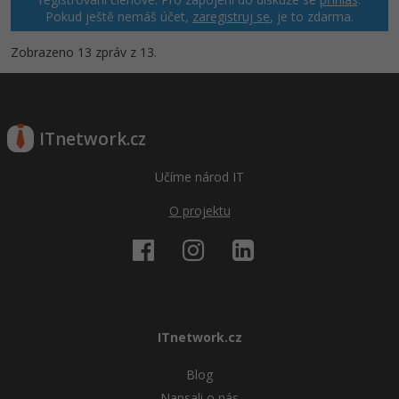
Pokud ještě nemáš účet,
zaregistruj se
, je to zdarma.
Zobrazeno 13 zpráv z 13.
ITnetwork.cz
Učíme národ IT
O projektu
ITnetwork.cz
Blog
Napsali o nás