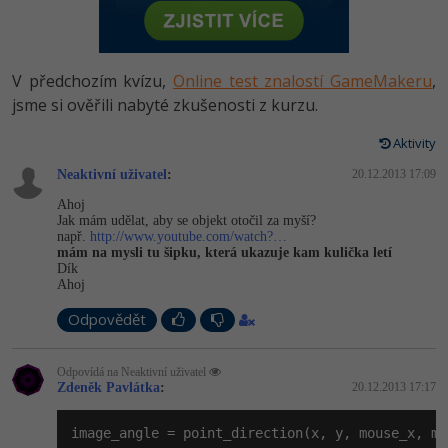
-80%
Vývojář mobilních aplikací
Python
HTML5, CSS3, Bootstrap, SEO
PHP
-80%
Specialista na AI a bigdata
JavaScript
V předchozím kvízu,
Online test znalostí GameMakeru
,
SQL a databáze
JavaScript
-80%
jsme si ověřili nabyté zkušenosti z kurzu.
C# Game developer
PHP
Testování a verzování
Python
Aktivity
-80%
Webdesigner
C++
Neaktivní uživatel
:
20.12.2013 17:09
UML a návrhové vzory
HTML / CSS
-80%
Tester
Swift
Ahoj
Jak mám udělat, aby se objekt otočil za myší?
React
UML a návrhové vzory
např.
http://www.youtube.com/watch?…
-80%
Systémový administrátor
Kotlin
mám na mysli tu šipku, která ukazuje kam kulička letí
Dík
Spring
MySQL/MariaDB
Ahoj
-80%
Grafik / UX/UI návrhář
C
ASP.NET MVC
Odpovědět
MS-SQL
3D grafik
VB.NET
Django
SQLite
Odpovídá na Neaktivní uživatel
Zdeněk Pavlátka
Projektový manažer
:
20.12.2013 17:17
SQL
Best practices
-80%
image_angle = point_direction(x, y, mouse_x, mo
Databázový analytik
Návrh SW