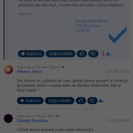
Na tohle se obvykle dělá malý objekt (neviditelný) který se
pohybuje tam kde myš, a kontroluje se kolize s tímto objektem
-41%
Copywriter
Algoritmy
Editováno
Akceptované řešení
-10%
WordPress specialista
Umělá inteligence (AI)
+20 Zkušeností
+2,50 Kč
SEO specialista
Pro děti
-1
Více
Nahoru
Odpovědět
Fórum
Odpovídá na Theodor Johnson
Wheero Weyi
:
3.11.2013 18:32
Inu zkusím to, zajímalo by mne, global mouse pressed se vztahuje
Kurzy e-commerce
na jakékoli místo v roomu nebo na všechny krom toho, kde je
daný objekt ?
Testování softwaru
Kurzy designu
Nahoru
Odpovědět
-80%
Datová analýza
HTML/CSS
Příběhy absolventů
Odpovídá na Wheero Weyi
Zdeněk Pavlátka
:
3.11.2013 18:33
-80%
Digitální gramotnost
Blog
Photoshop
Global mouse pressed je pro celou obrazovku.