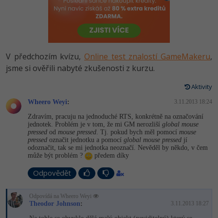
-80%
Vývojář mobilních aplikací
Python
HTML5, CSS3, Bootstrap, SEO
PHP
-80%
Specialista na AI a bigdata
JavaScript
SQL a databáze
JavaScript
-80%
C# Game developer
PHP
V předchozím kvízu,
Online test znalostí GameMakeru
,
Testování a verzování
Python
jsme si ověřili nabyté zkušenosti z kurzu.
-80%
Webdesigner
C++
UML a návrhové vzory
Aktivity
HTML / CSS
-80%
Tester
Swift
Wheero Weyi
:
3.11.2013 18:24
React
UML a návrhové vzory
Zdravím, pracuju na jednoduché RTS, konkrétně na označování
-80%
Systémový administrátor
Kotlin
jednotek. Problém je v tom, že mi GM nerozliší
global mouse
Spring
pressed
od
mouse pressed
. Tj. pokud bych měl pomocí
mouse
MySQL/MariaDB
pressed
označit jednotku a pomocí
global mouse pressed
jí
-80%
Grafik / UX/UI návrhář
C
odoznačit, tak se mi jednotka neoznačí. Nevěděl by někdo, v čem
ASP.NET MVC
může být problém ?
předem díky
MS-SQL
3D grafik
VB.NET
Odpovědět
Django
SQLite
Projektový manažer
SQL
Odpovídá na Wheero Weyi
Best practices
Theodor Johnson
:
3.11.2013 18:27
-80%
Databázový analytik
Návrh SW