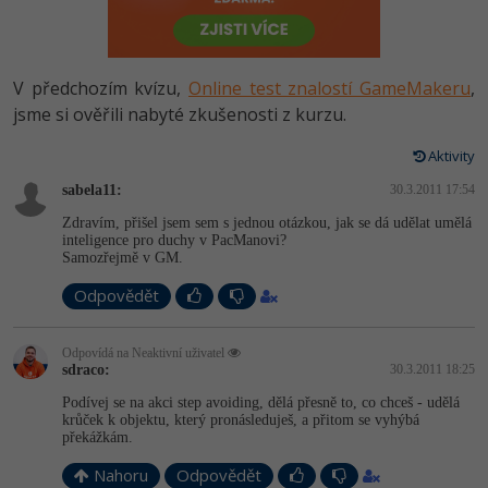
-80%
Vývojář mobilních aplikací
Python
HTML5, CSS3, Bootstrap, SEO
PHP
-80%
Specialista na AI a bigdata
JavaScript
V předchozím kvízu,
Online test znalostí GameMakeru
,
SQL a databáze
JavaScript
-80%
jsme si ověřili nabyté zkušenosti z kurzu.
C# Game developer
PHP
Testování a verzování
Python
Aktivity
-80%
Webdesigner
C++
sabela11:
30.3.2011 17:54
UML a návrhové vzory
HTML / CSS
-80%
Tester
Swift
Zdravím, přišel jsem sem s jednou otázkou, jak se dá udělat umělá
inteligence pro duchy v PacManovi?
React
UML a návrhové vzory
Samozřejmě v GM.
-80%
Systémový administrátor
Kotlin
Spring
Odpovědět
MySQL/MariaDB
-80%
Grafik / UX/UI návrhář
C
ASP.NET MVC
MS-SQL
Odpovídá na Neaktivní uživatel
sdraco:
30.3.2011 18:25
3D grafik
VB.NET
Django
SQLite
Podívej se na akci step avoiding, dělá přesně to, co chceš - udělá
krůček k objektu, který pronásleduješ, a přitom se vyhýbá
Projektový manažer
SQL
překážkám.
Best practices
-80%
Databázový analytik
Nahoru
Odpovědět
Návrh SW