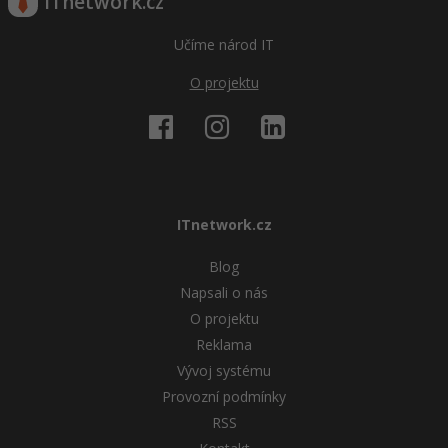
ITnetwork.cz
Windows
Fórum
Učíme národ IT
O projektu
Linux
Sítě
Kybernetická bezpečnost
ITnetwork.cz
Elektronický podpis
Blog
Fórum
Napsali o nás
O projektu
Reklama
Vývoj systému
Provozní podmínky
RSS