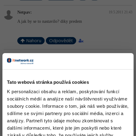
-41%
Copywriter
Algoritmy
Netpav:
19.5.2011 21:43
A jak by se to nastavilo? diky predem
-10%
WordPress specialista
Umělá inteligence (AI)
SEO specialista
Pro děti
Nahoru
Odpovědět
Více
Odpovídá na
sdraco:
19.5.2011 21:58
Fórum
Vložíš to do události step do objektu, který má hráče
pronásledovat
Self
Tato webová stránka používá cookies
obj.x
Kurzy e-commerce
obj.y
K personalizaci obsahu a reklam, poskytování funkcí
5
Testování softwaru
sociálních médií a analýze naší návštěvnosti využíváme
Solid only
Kurzy designu
soubory cookie. Informace o tom, jak náš web používáte,
Přičemž si za obj dosaď objekt hráče.
-80%
Datová analýza
sdílíme se svými partnery pro sociální média, inzerci a
HTML/CSS
Příběhy absolventů
Nahoru
Odpovědět
analýzy. Partneři tyto údaje mohou zkombinovat s
-80%
Digitální gramotnost
Blog
dalšími informacemi, které jste jim poskytli nebo které
Photoshop
získali v důsledku toho, že používáte jejich služby.