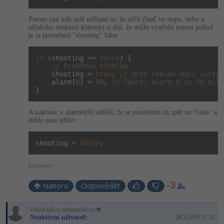
-41%
Copywriter
Algoritmy
Potom tam kde máš udělané to, že střílí (buď ve stepu, nebo u
nějakého stisknutí klávesy) si dáš, že může vystřelit jenom pokud
je ta proměnná "shooting" false:
-10%
WordPress specialista
Umělá inteligence (AI)
if
 (shooting == 
false
) {

SEO specialista
// Proběhne střelba
Pro děti
    shooting = 
true
; 
// Hráč nebude moci vystře
    alarm[
0
] = 
50
; 
// Spustí alarm 0 za 50 mili
Více
}
A nakonec v alarmu[0] uděláš, že se proměnná dá zpět na "false" a
Fórum
může zase střílet:
Kurzy e-commerce
shooting = 
false
;
Testování softwaru
Editováno
Kurzy designu
-80%
-3
Datová analýza
Nahoru
Odpovědět
HTML/CSS
Příběhy absolventů
-80%
Digitální gramotnost
Odpovídá na zaxtutorialscz
Blog
Photoshop
Neaktivní uživatel
:
28.5.2015 11:31