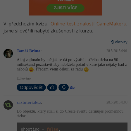
-80%
Vývojář mobilních aplikací
Python
HTML5, CSS3, Bootstrap, SEO
PHP
-80%
Specialista na AI a bigdata
JavaScript
V předchozím kvízu,
Online test znalostí GameMakeru
,
SQL a databáze
JavaScript
-80%
jsme si ověřili nabyté zkušenosti z kurzu.
C# Game developer
PHP
Testování a verzování
Python
Aktivity
-80%
Webdesigner
C++
Tomáš Brůna
:
28.5.2015 0:01
UML a návrhové vzory
HTML / CSS
-80%
Tester
Swift
Ahoj zajímalo by mě jak se dá po výstřelu střelba třeba na 50
milisekund pozastavit aby neběžela pořád v kuse jako nějaký had z
React
UML a návrhové vzory
nábojů
. Předem všem děkuji za radu
-80%
Systémový administrátor
Kotlin
Editováno
Spring
MySQL/MariaDB
-80%
Grafik / UX/UI návrhář
C
Odpovědět
ASP.NET MVC
MS-SQL
3D grafik
VB.NET
zaxtutorialscz
:
28.5.2015 8:08
Django
SQLite
Do objektu, který střílí si do Create eventu definuješ proměnnou
Projektový manažer
SQL
třeba:
Best practices
-80%
Databázový analytik
Návrh SW
shooting = 
false
;