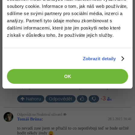
soubory cookie. Informace o tom, jak náš web používáte,
Windows
Fórum
sdílíme se svými partnery pro sociální média, inzerci a
+1
Nahoru
Odpovědět
analýzy. Partneři tyto údaje mohou zkombinovat s
Linux
dalšími informacemi, které jste jim poskytli nebo které
Odpovídá na Neaktivní uživatel
zaxtutorialscz
:
28.5.2015 11:48
získali v důsledku toho, že používáte jejich služby.
Sítě
Jen jsem udělal to, co chtěl.
Kybernetická bezpečnost
+1
Nahoru
Odpovědět
Zobrazit detaily
Elektronický podpis
Odpovídá na zaxtutorialscz
OK
Neaktivní uživatel
:
28.5.2015 11:59
Fórum
Ne, to jsi neudělal. Co na tom nechápeš? Chtěl něco jiného.
-3
Nahoru
Odpovědět
Odpovídá na Neaktivní uživatel
Tomáš Brůna
:
28.5.2015 16:46
to nevadí zase jsem se přiučil to co nepotřebuji teď se bude určitě
hodit někdy jindy