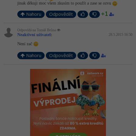
jinak děkuji moc všem zkusím to použít a zase se ozvu
+1
Nahoru
Odpovědět
Odpovídá na Tomáš Brůna
Neaktivní uživatel
:
28.5.2015 16:50
Není zač
Nahoru
Odpovědět