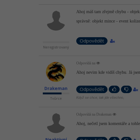
Ahoj máš tam zřejmě chybu - objekt 
správně: objekt mince - event koliz
Odpovědět
Neregistrovaný
Odpovídá na
Ahoj nevim kde vidíš chybu. Já jsem 
Drakeman
Odpovědět
Když se chce, tak jde všechno,
Tvůrce
Odpovídá na Drakeman
Ahoj, nečetl jsem komentáře a tohl
Neaktivní