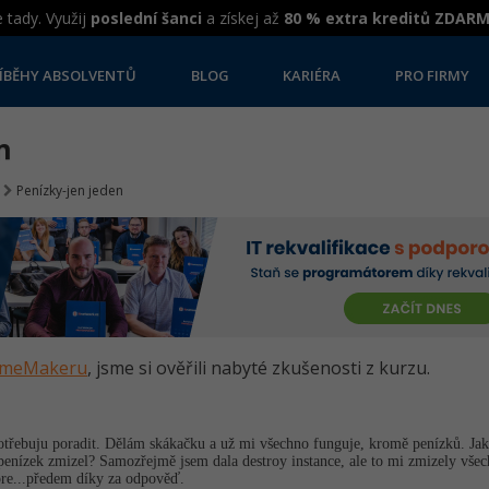
 tady. Využij
poslední šanci
a získej až
80 % extra kreditů ZDAR
ÍBĚHY ABSOLVENTŮ
BLOG
KARIÉRA
PRO FIRMY
n
Penízky-jen jeden
GameMakeru
, jsme si ověřili nabyté zkušenosti z kurzu.
otřebuju poradit. Dělám skákačku a už mi všechno funguje, kromě penízků. Jak 
penízek zmizel? Samozřejmě jsem dala destroy instance, ale to mi zmizely všec
kóre...předem díky za odpověď.