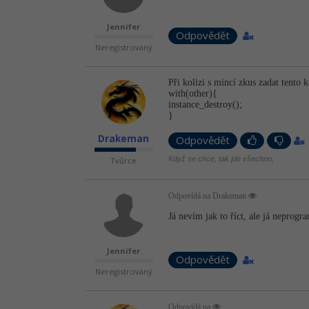
Jennifer
Odpovědět
Neregistrovaný
Při kolizi s mincí zkus zadat tento 
with(other){
instance_destroy();
}
Drakeman
Odpovědět
Když se chce, tak jde všechno,
Tvůrce
Odpovídá na Drakeman
Já nevím jak to říct, ale já neprogra
Jennifer
Odpovědět
Neregistrovaný
Odpovídá na