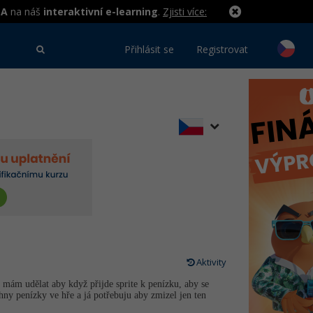
MA
na náš
interaktivní e-learning
.
Zjisti více:
Přihlásit se
Registrovat
Aktivity
mám udělat aby když přijde sprite k penízku, aby se
hny penízky ve hře a já potřebuju aby zmizel jen ten