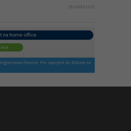
25.3.2013 21:17
t na home-office.
 více...
 registrovaní členové. Pro zapojení do diskuze se