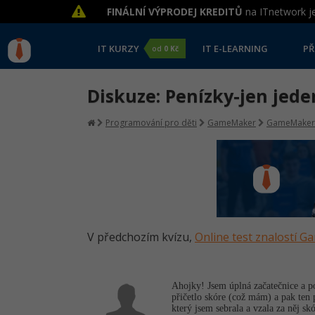
FINÁLNÍ VÝPRODEJ KREDITŮ
na ITnetwork je
IT KURZY
IT E-LEARNING
PŘ
od
0 Kč
Diskuze: Penízky-jen jede
Programování pro děti
GameMaker
GameMaker
V předchozím kvízu,
Online test znalostí 
Ahojky! Jsem úplná začatečnice a p
přičetlo skóre (což mám) a pak ten 
který jsem sebrala a vzala za něj s