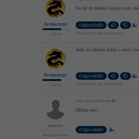
No tak do ikonky Execute code, která
Drakeman
Odpovědět
Když se chce, tak jde všechno,
Tvůrce
Nebo do události kolize s mincí vlož
Drakeman
Odpovědět
Když se chce, tak jde všechno,
Tvůrce
Odpovídá na Drakeman
Děkuju moc!
Jennifer
Odpovědět
Neregistrovaný