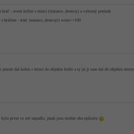
hráč - event kolize s mincí (instance_destroy) a vybraný penízek
e s hráčem - kód: instance_destroy() score+=100
jenom dal kolizi s mincí do objektu hráče a ty jsi ji zase dal do objektu mince
e bylo první co mě napadlo, jinak jsou možné oba způsoby