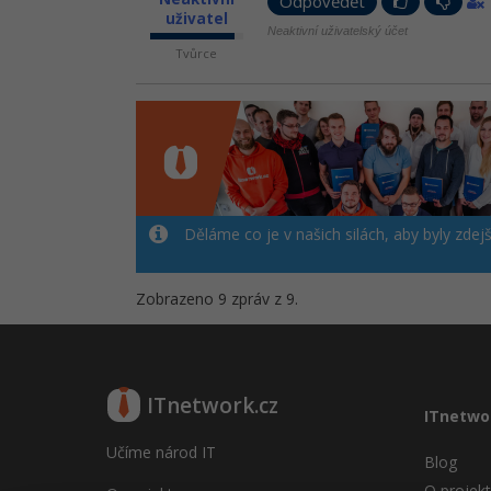
Odpovědět
uživatel
Neaktivní uživatelský účet
Tvůrce
Děláme co je v našich silách, aby byly zdej
Zobrazeno 9 zpráv z 9.
ITnetwork.cz
ITnetwo
Učíme národ IT
Blog
O projek