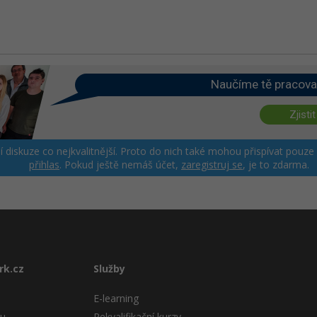
Naučíme tě pracova
Zjistit
ší diskuze co nejkvalitnější. Proto do nich také mohou přispívat pouze
přihlas
. Pokud ještě nemáš účet,
zaregistruj se
, je to zdarma.
rk.cz
Služby
E-learning
tu
Rekvalifikační kurzy