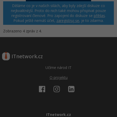
Děláme co je v našich silách, aby byly zdejší diskuze co
Windows
nejkvalitnější. Proto do nich také mohou přispívat pouze
Fórum
registrovaní členové. Pro zapojení do diskuze se
přihlas
.
Pokud ještě nemáš účet,
zaregistruj se
, je to zdarma.
Linux
Zobrazeno 4 zpráv z 4.
Sítě
Kybernetická bezpečnost
ITnetwork.cz
Elektronický podpis
Učíme národ IT
Fórum
O projektu
ITnetwork.cz