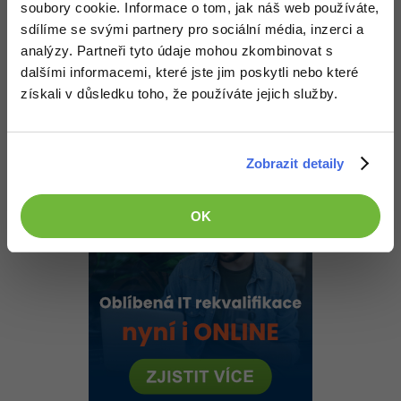
-30%
soubory cookie. Informace o tom, jak náš web používáte,
Kariéra
-80%
Marketing
Adobe Illustrator
sdílíme se svými partnery pro sociální média, inzerci a
Pro firmy
xxGSxx
:
9.9.2012 13:29
analýzy. Partneři tyto údaje mohou zkombinovat s
-30%
WordPress
Adobe Lightroom
dalšími informacemi, které jste jim poskytli nebo které
no neni to az uplne moje hra ja tam jen neco opravil , upravil
takze jen taka uprava diky moc za komenty urcite zkusim
PS.
-30%
získali v důsledku toho, že používáte jejich služby.
-15%
SEO
este jednou diky
Adobe XD
-25%
UX
Nahoru
Odpovědět
Adobe InDesign
Zobrazit detaily
Business
Adobe After Effects
OK
-25%
-80%
Kryptoměny
Blender
-30%
Copywriting
Inkscape
-80%
-80%
MS Office
Fotografování
Google Dokumenty
Video
Time management
Ostatní