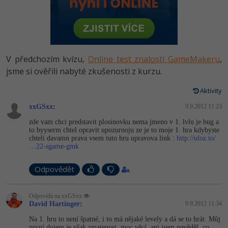
-80%
Vývojář mobilních aplikací
Python
HTML5, CSS3, Bootstrap, SEO
PHP
-80%
Specialista na AI a bigdata
JavaScript
SQL a databáze
JavaScript
-80%
C# Game developer
PHP
V předchozím kvízu,
Online test znalostí GameMakeru
,
Testování a verzování
Python
jsme si ověřili nabyté zkušenosti z kurzu.
-80%
Webdesigner
C++
UML a návrhové vzory
Aktivity
HTML / CSS
-80%
Tester
Swift
xxGSxx
:
9.9.2012 11:23
React
UML a návrhové vzory
zde vam chci predstavit plosinovku nema jmeno v 1. lvlu je bug a
-80%
Systémový administrátor
Kotlin
to byyserm chtel opravit upozurnoju ze je to moje 1. hra kdybyste
Spring
chteli davamn prava vsem tuto hru upravova link :
http://uloz.to/
MySQL/MariaDB
…22-sgame-gmk
-80%
Grafik / UX/UI návrhář
C
ASP.NET MVC
MS-SQL
Odpovědět
3D grafik
VB.NET
Django
SQLite
Odpovídá na xxGSxx
Projektový manažer
SQL
David Hartinger
:
9.9.2012 11:34
Best practices
-80%
Na 1. hru to není špatné, i to má nějaké levely a dá se to hrát. Můj
Databázový analytik
Návrh SW
první dojem je však zmatenost, moc věcí, ani jsem nevěděl, co