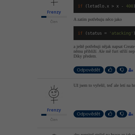
if
 (letadlo.x > x - 
400
Frenzy
A zatím potřebuju něco jako
Člen
if
 (status = 
'atacking'
a ještě potřebuji nějak napsat Creat
němu přiblíží. Ale mě furt střílí nep
Díky předem.
Odpovědět
Už jsem to vyřešil, teď ale letí na h
Frenzy
Odpovědět
Člen
aby nepritel strilel na hrace az jak s