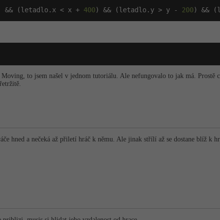
) && (letadlo.x < x + 
400
) && (letadlo.y > y - 
200
) && (
)
e Moving, to jsem našel v jednom tutoriálu. Ale nefungovalo to jak má. Prostě ch
řetržitě.
ráče hned a nečeká až přiletí hráč k němu. Ale jinak střílí až se dostane blíž k hr
e priblizi, musis si hlidat jeho vzdalenost od hrace.