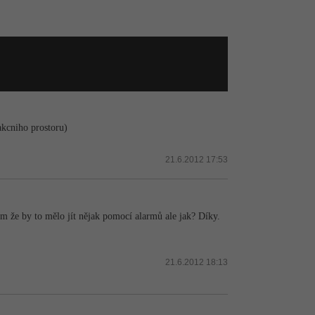
 akcniho prostoru)
21.6.2012 17:53
 Vím že by to mělo jít nějak pomocí alarmů ale jak? Díky.
21.6.2012 18:13