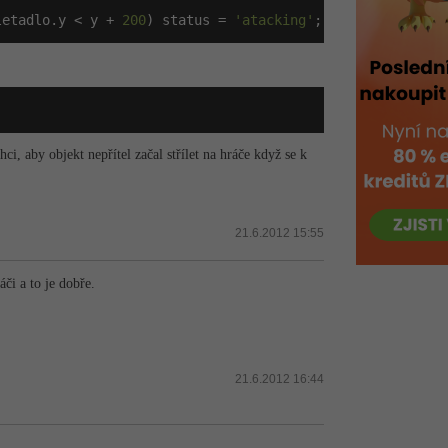
letadlo.y < y + 
200
) status = 
'atacking'
;
ci, aby objekt nepřítel začal střílet na hráče když se k
21.6.2012 15:55
áči a to je dobře.
21.6.2012 16:44