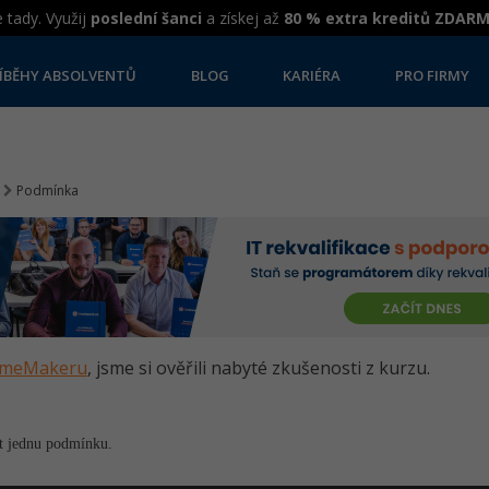
 tady. Využij
poslední šanci
a získej až
80 % extra kreditů ZDAR
ÍBĚHY ABSOLVENTŮ
BLOG
KARIÉRA
PRO FIRMY
Podmínka
GameMakeru
, jsme si ověřili nabyté zkušenosti z kurzu.
at jednu podmínku.