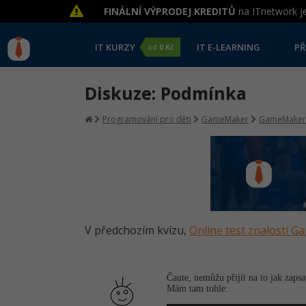
FINÁLNÍ VÝPRODEJ KREDITŮ
na ITnetwork je
IT KURZY
IT E-LEARNING
PŘ
od
0 Kč
Diskuze: Podmínka
Programování pro děti
GameMaker
GameMaker
V předchozím kvízu,
Online test znalostí 
Čaute, nemůžu přijít na to jak zaps
Mám tam tohle: