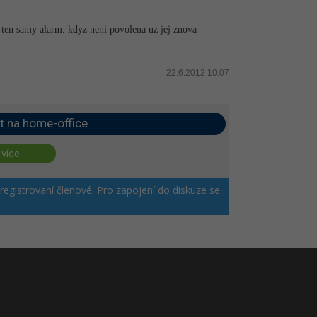
s ten samy alarm. kdyz neni povolena uz jej znova
22.6.2012 10:07
t na home-office.
 více...
 registrovaní členové. Pro zapojení do diskuze se