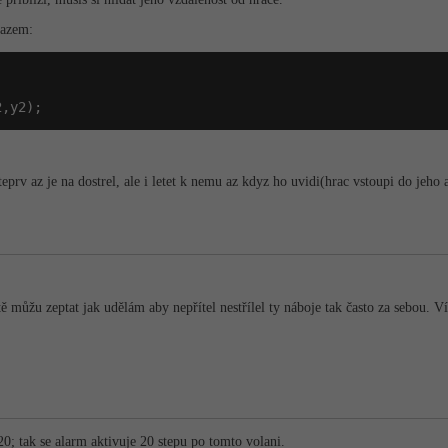
kazem:




2,y2);
 teprv az je na dostrel, ale i letet k nemu az kdyz ho uvidi(hrac vstoupi do jeho
ještě můžu zeptat jak udělám aby nepřítel nestřílel ty náboje tak často za sebou.
0; tak se alarm aktivuje 20 stepu po tomto volani.