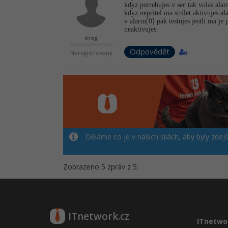
kdyz potrebujes v sec tak volas al
kdyz nepritel ma strilet aktivujes a
v alarm[0] pak testujes jestli ma j
neaktivujes.
ereg
Odpovědět
Neregistrovaný
Děláme co je v našich silách, aby byly zdej
Zobrazeno 5 zpráv z 5.
ITnetwork.cz
ITnetwo