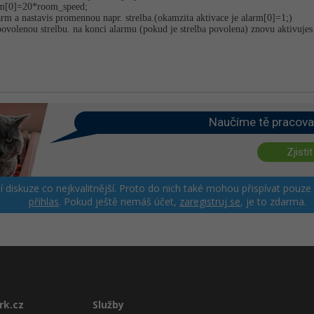
arm[0]=20*ro­om_speed;
larm a nastavis promennou napr. strelba.(okamzita aktivace je alarm[0]=1;)
e povolenou strelbu. na konci alarmu (pokud je strelba povolena) znovu aktivuje
Naučíme tě pracova
Zjistit
ší diskuze co nejkvalitnější. Proto do nich také mohou přispívat pouze
přihlas
. Pokud ještě nemáš účet,
zaregistruj se
, je to zdarma.
rk.cz
Služby