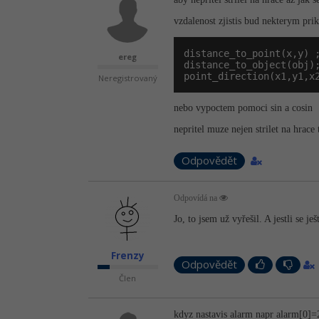
vzdalenost zjistis bud nekterym pri
distance_to_point(x,y) ;
ereg
distance_to_object(obj);
point_direction(x1,y1,x
Neregistrovaný
nebo vypoctem pomoci sin a cosin
nepritel muze nejen strilet na hrace
Odpovědět
Odpovídá na
Jo, to jsem už vyřešil. A jestli se 
Frenzy
Odpovědět
Člen
kdyz nastavis alarm napr alarm[0]=2