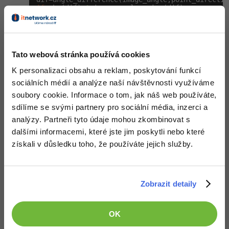
if
 abs(dif)>
1
 image_angle-=sign(dif);
-41%
Copywriter
Algoritmy
Nahoru
Odpovědět
-10%
WordPress specialista
Umělá inteligence (AI)
Tato webová stránka používá cookies
SEO specialista
Pro děti
K personalizaci obsahu a reklam, poskytování funkcí
sociálních médií a analýze naší návštěvnosti využíváme
Více
soubory cookie. Informace o tom, jak náš web používáte,
sdílíme se svými partnery pro sociální média, inzerci a
Fórum
analýzy. Partneři tyto údaje mohou zkombinovat s
dalšími informacemi, které jste jim poskytli nebo které
získali v důsledku toho, že používáte jejich služby.
Kurzy e-commerce
Testování softwaru
Kurzy designu
Zobrazit detaily
-80%
Datová analýza
Děláme co je v našich silách, aby byly zdejší diskuze co
HTML/CSS
Příběhy absolventů
nejkvalitnější. Proto do nich také mohou přispívat pouze
registrovaní členové. Pro zapojení do diskuze se
přihlas
.
-80%
Digitální gramotnost
OK
Blog
Photoshop
Pokud ještě nemáš účet,
zaregistruj se
, je to zdarma.