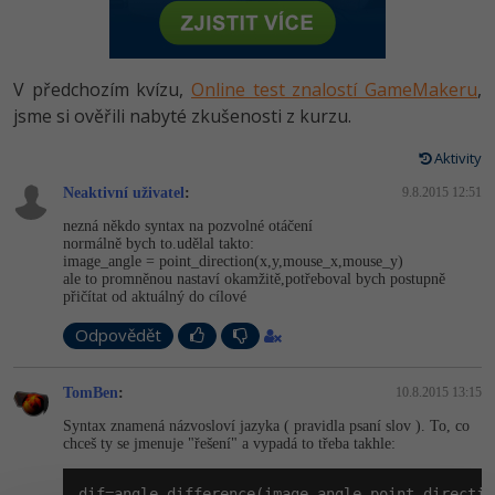
-80%
Vývojář mobilních aplikací
Python
HTML5, CSS3, Bootstrap, SEO
PHP
-80%
Specialista na AI a bigdata
JavaScript
V předchozím kvízu,
Online test znalostí GameMakeru
,
SQL a databáze
JavaScript
-80%
jsme si ověřili nabyté zkušenosti z kurzu.
C# Game developer
PHP
Testování a verzování
Python
Aktivity
-80%
Webdesigner
C++
Neaktivní uživatel
:
9.8.2015 12:51
UML a návrhové vzory
HTML / CSS
-80%
Tester
Swift
nezná někdo syntax na pozvolné otáčení
normálně bych to.udělal takto:
React
UML a návrhové vzory
image_angle = point_directi­on(x,y,mouse_x,mou­se_y)
-80%
Systémový administrátor
Kotlin
ale to promněnou nastaví okamžitě,potřeboval bych postupně
přičítat od aktuálný do cílové
Spring
MySQL/MariaDB
-80%
Grafik / UX/UI návrhář
C
Odpovědět
ASP.NET MVC
MS-SQL
3D grafik
VB.NET
TomBen
:
10.8.2015 13:15
Django
SQLite
Syntax znamená názvosloví jazyka ( pravidla psaní slov ). To, co
Projektový manažer
SQL
chceš ty se jmenuje "řešení" a vypadá to třeba takhle:
Best practices
-80%
Databázový analytik
Návrh SW