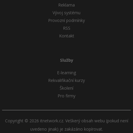
Reklama
Windows
Vývoj systému
Fórum
Provozní podmínky
Linux
RSS
Kontakt
Sítě
Kybernetická bezpečnost
Služby
Elektronický podpis
E-learning
Rekvalifikační kurzy
Fórum
Školení
Pro firmy
Copyright © 2026 itnetwork.cz. Veškerý obsah webu (pokud není
uvedeno jinak) je zakázáno kopírovat.