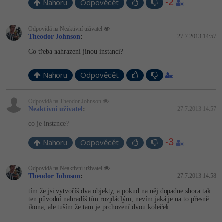
-2
Nahoru
Odpovědět
-41%
Copywriter
Algoritmy
Odpovídá na Neaktivní uživatel
Theodor Johnson
:
27.7.2013 14:57
-10%
WordPress specialista
Umělá inteligence (AI)
Co třeba nahrazení jinou instancí?
SEO specialista
Pro děti
Nahoru
Odpovědět
Více
Odpovídá na Theodor Johnson
Neaktivní uživatel
:
27.7.2013 14:57
Fórum
co je instance?
-3
Kurzy e-commerce
Nahoru
Odpovědět
Testování softwaru
Kurzy designu
Odpovídá na Neaktivní uživatel
Theodor Johnson
:
27.7.2013 14:58
-80%
Datová analýza
HTML/CSS
Příběhy absolventů
tím že jsi vytvoříš dva objekty, a pokud na něj dopadne shora tak
ten původní nahradíš tím rozpláclým, nevím jaká je na to přesně
-80%
Digitální gramotnost
ikona, ale tuším že tam je prohození dvou koleček
Blog
Photoshop