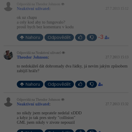
Odpovídá na Theodor Johnson
Neaktivní uživatel
:
27.7.2013 15:12
ok uz chapu
a cely kod aby to fungovalo?
prosil bych bez komentaru v kodu
-3
Nahoru
Odpovědět
Odpovídá na Neaktivní uživatel
Theodor Johnson
:
27.7.2013 15:13
to nedokážeš dát dohromady dva řádky, já nevím jakým způsobem
zabíjíš hráče?
Nahoru
Odpovědět
Odpovídá na Theodor Johnson
Neaktivní uživatel
:
27.7.2013 15:32
no nikdy jsem nepratele nedelal xDDD
a kdyz jo tak pres strely "collision"
GML jsem nikdy v zivote nepouzil