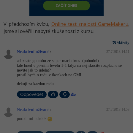
-80%
Vývojář mobilních aplikací
Python
HTML5, CSS3, Bootstrap, SEO
PHP
-80%
Specialista na AI a bigdata
JavaScript
V předchozím kvízu,
Online test znalostí GameMakeru
,
SQL a databáze
JavaScript
-80%
jsme si ověřili nabyté zkušenosti z kurzu.
C# Game developer
PHP
Testování a verzování
Python
Aktivity
-80%
Webdesigner
C++
Neaktivní uživatel
:
27.7.2013 14:11
UML a návrhové vzory
HTML / CSS
-80%
Tester
Swift
asi znate goombu ze super maria bros. (pubodni)
kde hned v prvnim levelu 1-1 kdyz na nej skocite rozplacne se
React
UML a návrhové vzory
nevite jak to udelat?
-80%
Systémový administrátor
Kotlin
prosil bych o radu v ikonkach ne GML
Spring
MySQL/MariaDB
dekuji za kazdou radu
-80%
Grafik / UX/UI návrhář
C
ASP.NET MVC
Odpovědět
MS-SQL
3D grafik
VB.NET
Django
SQLite
Neaktivní uživatel
:
27.7.2013 14:53
Projektový manažer
SQL
poradi mi nekdo?
Best practices
-80%
Databázový analytik
Návrh SW