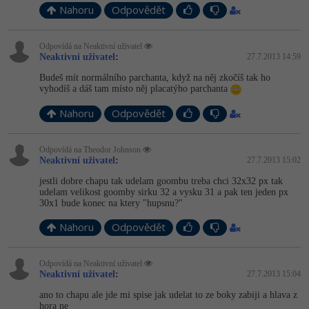
-30%
Kariéra
-80%
Nahoru
Odpovědět
Marketing
Adobe Illustrator
Pro firmy
-30%
WordPress
Adobe Lightroom
Odpovídá na Neaktivní uživatel
Neaktivní uživatel
:
27.7.2013 14:59
-30%
-15%
SEO
Budeš mít normálního parchanta, když na něj zkočíš tak ho
Adobe XD
vyhodíš a dáš tam místo něj placatýho parchanta
-25%
UX
Adobe InDesign
Nahoru
Odpovědět
Business
Adobe After Effects
Odpovídá na Theodor Johnson
Neaktivní uživatel
:
27.7.2013 15:02
-25%
-80%
Kryptoměny
Blender
jestli dobre chapu tak udelam goombu treba chci 32x32 px tak
udelam velikost goomby sirku 32 a vysku 31 a pak ten jeden px
-30%
30x1 bude konec na ktery "hupsnu?"
Copywriting
Inkscape
Nahoru
Odpovědět
-80%
-80%
MS Office
Fotografování
Odpovídá na Neaktivní uživatel
Google Dokumenty
Video
Neaktivní uživatel
:
27.7.2013 15:04
ano to chapu ale jde mi spise jak udelat to ze boky zabiji a hlava z
Time management
Ostatní
hora ne