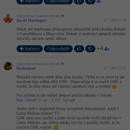
Nahoru
Odpovědět
Odpovídá na Neaktivní uživatel
David Hartinger
:
27.7.2013 15:34
Nikdy mě nepřestane překvapovat nekonečně nízká kvalita diskuzí
o GameMakeru a Minecraftu. Dokud si nepřečteš alespoň základní
tutoriály tak sem nepiš, děkuji.
+4
Nahoru
Odpovědět
Odpovídá na Neaktivní uživatel
Drakeman
:
27.7.2013 22:17
Bohužel všechno nejde dělat přes ikonky. Třeba to co chceš ty jde
mnohem lépe udělat díky GML. Doporučuju ti se naučit GML a
uvidíš, že díky němu jde všechno mnohem lépe a rychleji
Pro začátek si zde můžeš alespon přečíst základy v češtině:
http://blasoft.ic.cz/…1_CZ_1a2.pdf
Anebo máš v angličtině hezky kompletní dokumentaci, když v
Game Makeru stiskneč F1.
GML není moc složitý a jestli chceš opravdu tvořit nějaké hry v
Game Makeru, tak obětuj nějaký ten čas a později uvidíš, že se
naučení GML vyplatí.