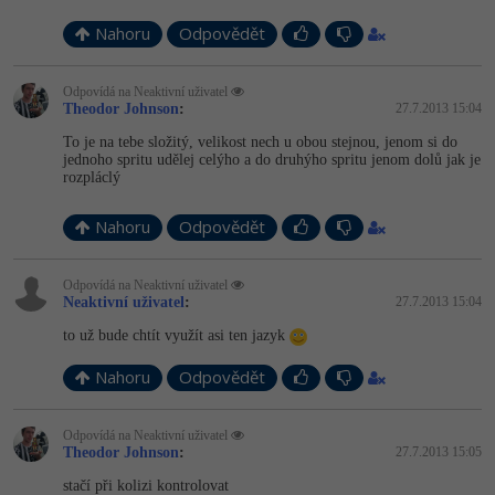
Nahoru
Odpovědět
Windows
Fórum
Odpovídá na Neaktivní uživatel
Linux
Theodor Johnson
:
27.7.2013 15:04
To je na tebe složitý, velikost nech u obou stejnou, jenom si do
Sítě
jednoho spritu udělej celýho a do druhýho spritu jenom dolů jak je
rozpláclý
Kybernetická bezpečnost
Nahoru
Odpovědět
Elektronický podpis
Odpovídá na Neaktivní uživatel
Fórum
Neaktivní uživatel
:
27.7.2013 15:04
to už bude chtít využít asi ten jazyk
Nahoru
Odpovědět
Odpovídá na Neaktivní uživatel
Theodor Johnson
:
27.7.2013 15:05
stačí při kolizi kontrolovat