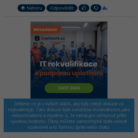
Nahoru
Odpovědět
Děláme co je v našich silách, aby byly zdejší diskuze co
nejkvalitnější. Tato diskuze byla označena moderátorem jako
nekonstruktivní a myslíme si, že nemá pro veřejnost příliš
vysokou hodnotu. Členy můžete samozřejmě stále oslovit
soukromě a to formou zpráv nebo chatu.