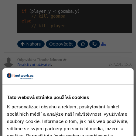
if
 (player.y < goomba.y)

// kill goomba
else
// kill player
Nahoru
Odpovědět
Odpovídá na Theodor Johnson
Neaktivní uživatel
:
27.7.2013 15:06
ja vim jak udelat vymenu spritu/objectu ale nevim jak udelat to ze
levy a pravy bok goomby zabiji ale horni cast ho zabije
Nahoru
Odpovědět
Tato webová stránka používá cookies
Odpovídá na Neaktivní uživatel
K personalizaci obsahu a reklam, poskytování funkcí
Neaktivní uživatel
:
27.7.2013 15:07
sociálních médií a analýze naší návštěvnosti využíváme
ikonkami to musi jit ne?
soubory cookie. Informace o tom, jak náš web používáte,
sdílíme se svými partnery pro sociální média, inzerci a
-3
Nahoru
Odpovědět
analýzy. Partneři tyto údaje mohou zkombinovat s