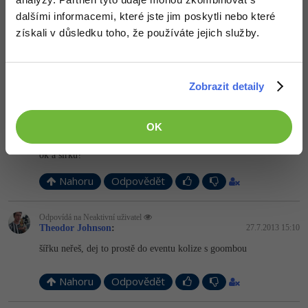
dalšími informacemi, které jste jim poskytli nebo které
Odpovídá na Neaktivní uživatel
získali v důsledku toho, že používáte jejich služby.
Theodor Johnson
:
27.7.2013 15:07
teď jsem ti to psal, budeš kontrolovat výšku hráce
Zobrazit detaily
Nahoru
Odpovědět
Odpovídá na Theodor Johnson
OK
Neaktivní uživatel
:
27.7.2013 15:09
ok a sirku?
Nahoru
Odpovědět
Odpovídá na Neaktivní uživatel
Theodor Johnson
:
27.7.2013 15:10
šířku neřeš, dej to prostě do eventu kolize s goombou
Nahoru
Odpovědět