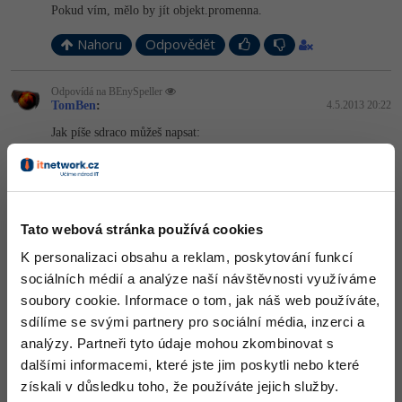
Pokud vím, mělo by jít objekt.promenna.
-41%
Copywriter
Algoritmy
Nahoru
Odpovědět
-10%
WordPress specialista
Umělá inteligence (AI)
Odpovídá na BEnySpeller
TomBen
:
4.5.2013 20:22
SEO specialista
Pro děti
Jak píše sdraco můžeš napsat:
Více
if
 object0.promenna==
true
 **{ činnost } **
Fórum
případně
Tato webová stránka používá cookies
if
 (čísloinstance).promenna==
true
 **{ činnost }
Kurzy e-commerce
K personalizaci obsahu a reklam, poskytování funkcí
sociálních médií a analýze naší návštěvnosti využíváme
Testování softwaru
pokud potřebuješ sledovat jen jednu instanci mezi ostatníma.
soubory cookie. Informace o tom, jak náš web používáte,
Kurzy designu
sdílíme se svými partnery pro sociální média, inzerci a
+1
Nahoru
Odpovědět
-80%
Datová analýza
HTML/CSS
Příběhy absolventů
analýzy. Partneři tyto údaje mohou zkombinovat s
dalšími informacemi, které jste jim poskytli nebo které
-80%
Digitální gramotnost
Blog
Photoshop
získali v důsledku toho, že používáte jejich služby.