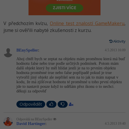
-80%
Vývojář mobilních aplikací
Python
HTML5, CSS3, Bootstrap, SEO
PHP
-80%
Specialista na AI a bigdata
JavaScript
V předchozím kvízu,
Online test znalostí GameMakeru
,
SQL a databáze
JavaScript
-80%
jsme si ověřili nabyté zkušenosti z kurzu.
C# Game developer
PHP
Testování a verzování
Python
Aktivity
-80%
Webdesigner
C++
BEnySpeller
:
4.5.2013 16:09
UML a návrhové vzory
HTML / CSS
-80%
Tester
Swift
Ahoj chtěl bych se zeptat na objektu mám proměnou která má buď
hodnotu false nebo true podle určitých podmínek. Potom mám
React
UML a návrhové vzory
další objekt který by měl hlídat jestli je na to prvním objektu
-80%
Systémový administrátor
Kotlin
hodnota proměnné true nebo false popřípadě pokud je true
vytvořil jiný objekt ale nepřišel sem na to jak to mám napsat v
Spring
MySQL/MariaDB
kodu, že má zjíšťovat hodnotu té proměnné u toho první objektu
-80%
Grafik / UX/UI návrhář
C
jde to nastavit pouze když to udělám přez ikonu o to nechci.
děkuji za odpověď
ASP.NET MVC
MS-SQL
3D grafik
VB.NET
Odpovědět
Django
SQLite
Projektový manažer
SQL
Best practices
Odpovídá na BEnySpeller
David Hartinger
:
4.5.2013 19:40
-80%
Databázový analytik
Návrh SW