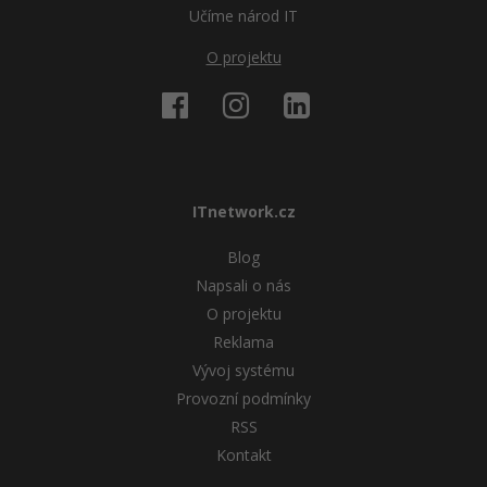
Učíme národ IT
Windows
Fórum
O projektu
Linux
Sítě
Kybernetická bezpečnost
ITnetwork.cz
Elektronický podpis
Blog
Napsali o nás
Fórum
O projektu
Reklama
Vývoj systému
Provozní podmínky
RSS
Kontakt