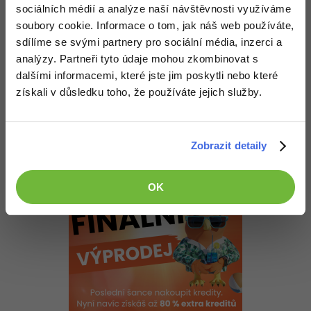
V GM8 je chyba, která při určitých velikostech zobrazované
-30%
Kariéra
-80%
sociálních médií a analýze naší návštěvnosti využíváme
Marketing
plochy špatně mapuje myš proti souřadnicím. Zkus poklikat okolo
Adobe Illustrator
objektu a jestli to kliká vedle, jde o tenhle problém.
soubory cookie. Informace o tom, jak náš web používáte,
Pro firmy
-30%
sdílíme se svými partnery pro sociální média, inzerci a
WordPress
Adobe Lightroom
Nahoru
Odpovědět
analýzy. Partneři tyto údaje mohou zkombinovat s
-30%
-15%
dalšími informacemi, které jste jim poskytli nebo které
SEO
Adobe XD
chain
:
5.2.2014 21:33
získali v důsledku toho, že používáte jejich služby.
Alebo daj zdrojak nazdielat a pozrieme sa na to zblizka;)
-25%
UX
Adobe InDesign
Business
Adobe After Effects
Zobrazit detaily
+1
Nahoru
Odpovědět
-25%
-80%
Kryptoměny
Blender
OK
-30%
Copywriting
Inkscape
-80%
-80%
MS Office
Fotografování
Google Dokumenty
Video
Time management
Ostatní