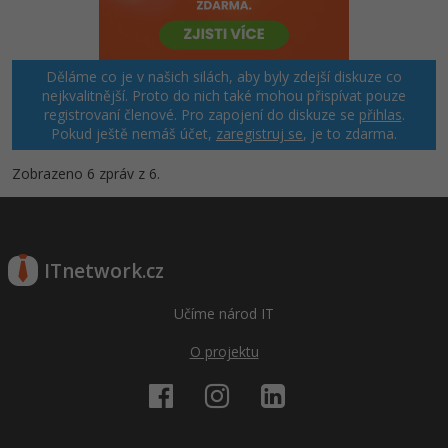
Windows
Fórum
Děláme co je v našich silách, aby byly zdejší diskuze co
Linux
nejkvalitnější. Proto do nich také mohou přispívat pouze
registrovaní členové. Pro zapojení do diskuze se
přihlas
.
Pokud ještě nemáš účet,
Sítě
zaregistruj se
, je to zdarma.
Zobrazeno 6 zpráv z 6.
Kybernetická bezpečnost
Elektronický podpis
ITnetwork.cz
Fórum
Učíme národ IT
O projektu