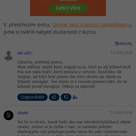
-80%
Vývojář mobilních aplikací
Python
HTML5, CSS3, Bootstrap, SEO
PHP
-80%
Specialista na AI a bigdata
JavaScript
V předchozím kvízu,
Online test znalostí GameMakeru
,
SQL a databáze
JavaScript
-80%
jsme si ověřili nabyté zkušenosti z kurzu.
C# Game developer
PHP
Testování a verzování
Python
Aktivity
-80%
Webdesigner
C++
sid-sid1
:
5.2.2014 19:04
UML a návrhové vzory
HTML / CSS
-80%
Tester
Swift
Zdravím, potřebuji pomoc.
Mám udělaný objekt který reáguje na to, když na něj klikneš myší.
React
UML a návrhové vzory
Pak tam mám hráče, který posouvá z viewem. Zezačátku vše
-80%
Systémový administrátor
Kotlin
funguje, ale když hráč posune tím view oknem tak objekt na
kliknutí nereáguje. Ten objekt se z viewem posouvá také, ale na
Spring
MySQL/MariaDB
kliknutí prostě nereáguje. Děkuji za odpověd.
-80%
Grafik / UX/UI návrhář
C
ASP.NET MVC
Odpovědět
MS-SQL
3D grafik
VB.NET
Django
SQLite
chain
:
5.2.2014 20:40
Projektový manažer
SQL
Asi by to chcelo, kusok kodu ako mas interaktivny(kli­kaci) objekt
Best practices
rieseny. mozno ze je chyba v rom, ze namiesto pohybu
-80%
objektu(jeho osi) pohybujes podla viewu iba jeho vykreslovanie-
Databázový analytik
Návrh SW