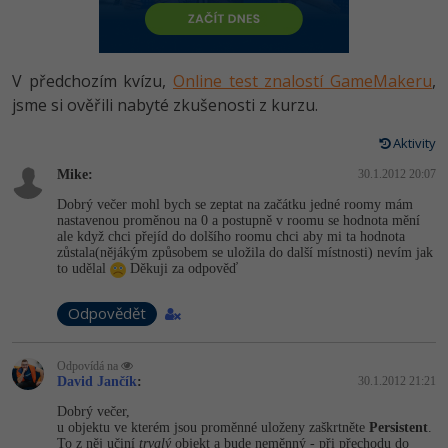
-80%
Vývojář mobilních aplikací
Python
HTML5, CSS3, Bootstrap, SEO
PHP
-80%
Specialista na AI a bigdata
JavaScript
V předchozím kvízu,
Online test znalostí GameMakeru
,
SQL a databáze
JavaScript
-80%
jsme si ověřili nabyté zkušenosti z kurzu.
C# Game developer
PHP
Testování a verzování
Python
Aktivity
-80%
Webdesigner
C++
Mike:
30.1.2012 20:07
UML a návrhové vzory
HTML / CSS
-80%
Tester
Swift
Dobrý večer mohl bych se zeptat na začátku jedné roomy mám
nastavenou proměnou na 0 a postupně v roomu se hodnota mění
React
UML a návrhové vzory
ale když chci přejíd do dolšího roomu chci aby mi ta hodnota
-80%
Systémový administrátor
Kotlin
zůstala(nějákým způsobem se uložila do další místnosti) nevím jak
to udělal
Děkuji za odpověď
Spring
MySQL/MariaDB
-80%
Grafik / UX/UI návrhář
C
Odpovědět
ASP.NET MVC
MS-SQL
3D grafik
VB.NET
Django
Odpovídá na
SQLite
David Jančík
:
30.1.2012 21:21
Projektový manažer
SQL
Best practices
Dobrý večer,
u objektu ve kterém jsou proměnné uloženy zaškrtněte
Persistent
.
-80%
Databázový analytik
Návrh SW
To z něj učiní
trvalý
objekt a bude neměnný - při přechodu do