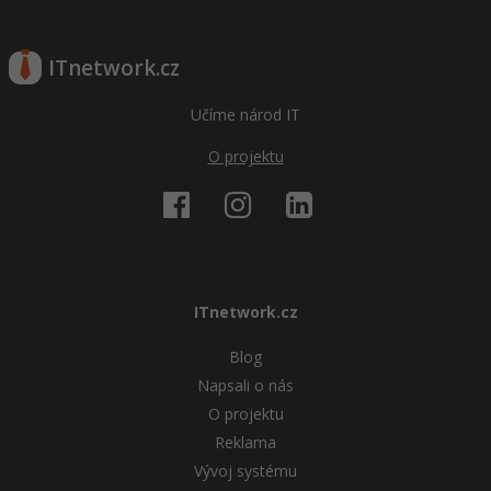
Windows
Fórum
ITnetwork.cz
Linux
Učíme národ IT
Sítě
O projektu
Kybernetická bezpečnost
Elektronický podpis
Fórum
ITnetwork.cz
Blog
Napsali o nás
O projektu
Reklama
Vývoj systému