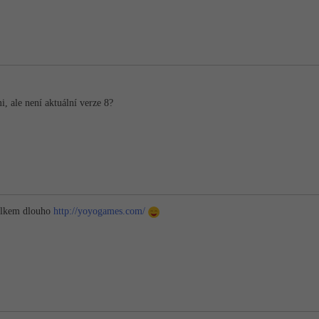
, ale není aktuální verze 8?
elkem dlouho
http://yoyogames.com/