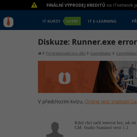
FINÁLNÍ VÝPRODEJ KREDITŮ
na ITnetwork je
IT KURZY
IT E-LEARNING
PŘ
od
0 Kč
Diskuze: Runner.exe error
Programování pro děti
GameMaker
GameMaker
V předchozím kvízu,
Online test znalostí 
Když chci začít testovat hru, tak 
GM: Studio Standard verzi 1.2.