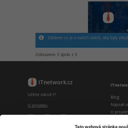
Děláme co je v našich silách, aby byly zdej
Zobrazeno 3 zpráv z 3.
ITnetwork.cz
ITnetwo
Učíme národ IT
Blog
Napsali o
O projektu
O projek
Reklama
Vývoj sy
Tato webová stránka použ