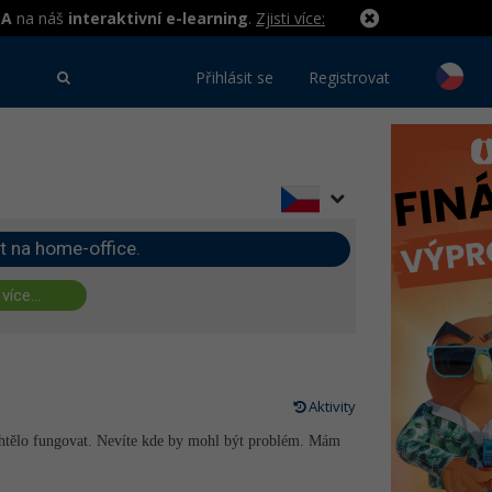
MA
na náš
interaktivní e-learning
.
Zjisti více:
Přihlásit se
Registrovat
t na home-office.
 více...
Aktivity
echtělo fungovat. Nevíte kde by mohl být problém. Mám