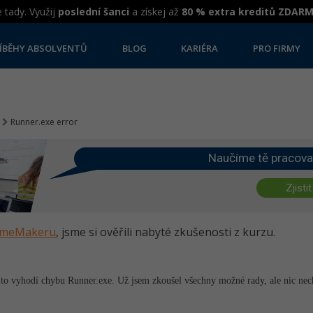
 tady. Využij
poslední šanci
a získej až
80 % extra kreditů ZDAR
ÍBĚHY ABSOLVENTŮ
BLOG
KARIÉRA
PRO FIRMY
Runner.exe error
Naučíme tě pracova
Zjistit
GameMakeru
, jsme si ověřili nabyté zkušenosti z kurzu.
mi to vyhodí chybu Runner.exe. Už jsem zkoušel všechny možné rady, ale nic n