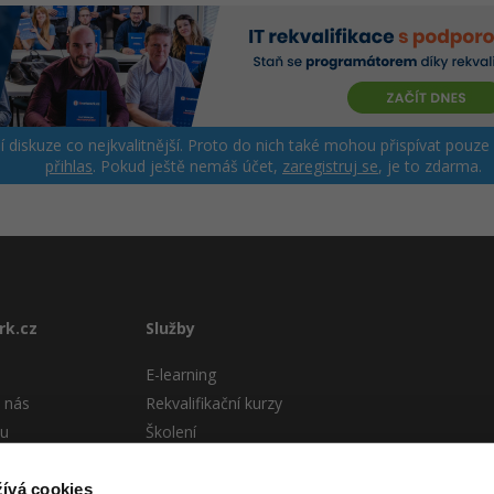
ší diskuze co nejkvalitnější. Proto do nich také mohou přispívat pouze
přihlas
. Pokud ještě nemáš účet,
zaregistruj se
, je to zdarma.
rk.cz
Služby
E-learning
 nás
Rekvalifikační kurzy
tu
Školení
Pro firmy
stému
ívá cookies