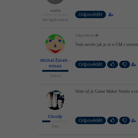
scalix
Odpovědět
Neregistrovaný
Odpovídá na
Teda nevím jak je to u GM s verzemi
Michal Žůrek -
Odpovědět
misaz
Tvůrce
Nene už je Game Maker Studio a c
Cloudy
Odpovědět
Člen