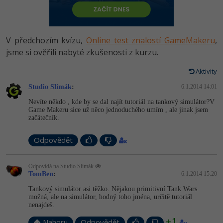
-80%
Vývojář mobilních aplikací
Python
HTML5, CSS3, Bootstrap, SEO
PHP
-80%
Specialista na AI a bigdata
JavaScript
V předchozím kvízu,
Online test znalostí GameMakeru
,
SQL a databáze
JavaScript
-80%
jsme si ověřili nabyté zkušenosti z kurzu.
C# Game developer
PHP
Testování a verzování
Python
Aktivity
-80%
Webdesigner
C++
Studio Slimák
:
6.1.2014 14:01
UML a návrhové vzory
HTML / CSS
-80%
Tester
Swift
Nevíte někdo , kde by se dal najít tutoriál na tankový simulátor?V
Game Makeru sice už něco jednoduchého umím , ale jinak jsem
React
UML a návrhové vzory
začátečník.
-80%
Systémový administrátor
Kotlin
Spring
MySQL/MariaDB
Odpovědět
-80%
Grafik / UX/UI návrhář
C
ASP.NET MVC
MS-SQL
Odpovídá na Studio Slimák
3D grafik
VB.NET
TomBen
:
6.1.2014 15:20
Django
SQLite
Tankový simulátor asi těžko. Nějakou primitivní Tank Wars
Projektový manažer
SQL
možná, ale na simulátor, hodný toho jména, určitě tutoriál
Best practices
nenajdeš.
-80%
Databázový analytik
Návrh SW
+1
Nahoru
Odpovědět