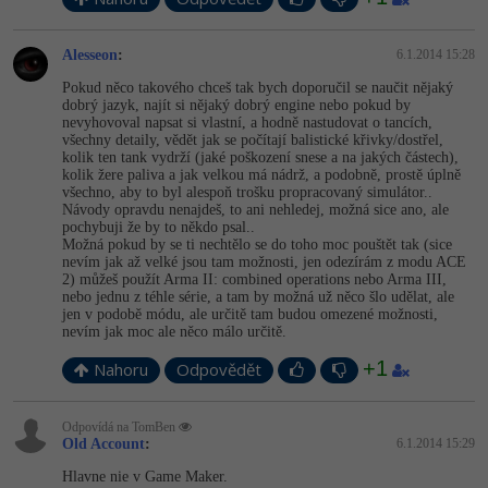
-41%
Copywriter
Algoritmy
Alesseon
:
6.1.2014 15:28
-10%
Pokud něco takového chceš tak bych doporučil se naučit nějaký
WordPress specialista
Umělá inteligence (AI)
dobrý jazyk, najít si nějaký dobrý engine nebo pokud by
nevyhovoval napsat si vlastní, a hodně nastudovat o tancích,
SEO specialista
všechny detaily, vědět jak se počítají balistické křivky/dostřel,
Pro děti
kolik ten tank vydrží (jaké poškození snese a na jakých částech),
kolik žere paliva a jak velkou má nádrž, a podobně, prostě úplně
všechno, aby to byl alespoň trošku propracovaný simulátor..
Více
Návody opravdu nenajdeš, to ani nehledej, možná sice ano, ale
pochybuji že by to někdo psal..
Možná pokud by se ti nechtělo se do toho moc pouštět tak (sice
Fórum
nevím jak až velké jsou tam možnosti, jen odezírám z modu ACE
2) můžeš použít Arma II: combined operations nebo Arma III,
nebo jednu z téhle série, a tam by možná už něco šlo udělat, ale
Kurzy e-commerce
jen v podobě módu, ale určitě tam budou omezené možnosti,
nevím jak moc ale něco málo určitě.
Testování softwaru
Kurzy designu
+1
Nahoru
Odpovědět
-80%
Datová analýza
HTML/CSS
Příběhy absolventů
Odpovídá na TomBen
Old Account
:
6.1.2014 15:29
-80%
Digitální gramotnost
Blog
Photoshop
Hlavne nie v Game Maker.