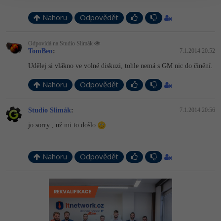
Nahoru
Odpovědět
Odpovídá na Studio Slimák
TomBen
:
7.1.2014 20:52
Udělej si vlákno ve volné diskuzi, tohle nemá s GM nic do činění.
Nahoru
Odpovědět
Studio Slimák
:
7.1.2014 20:56
jo sorry , už mi to došlo
Nahoru
Odpovědět