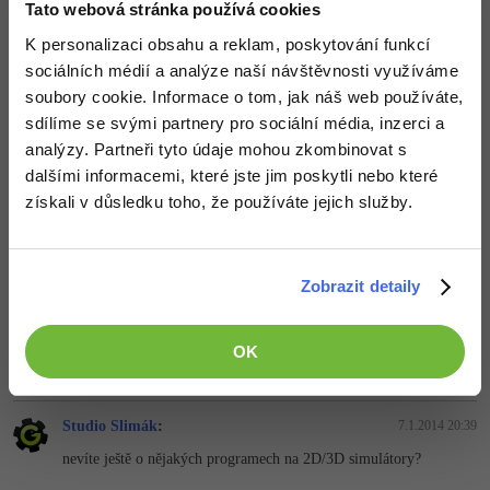
Tato webová stránka používá cookies
Nahoru
Odpovědět
Windows
K personalizaci obsahu a reklam, poskytování funkcí
Fórum
sociálních médií a analýze naší návštěvnosti využíváme
Linux
Odpovídá na Studio Slimák
soubory cookie. Informace o tom, jak náš web používáte,
Alesseon
:
6.1.2014 21:20
sdílíme se svými partnery pro sociální média, inzerci a
Tak hodně štěstí, a případně dej vědět jak to vypadá, rád se
Sítě
analýzy. Partneři tyto údaje mohou zkombinovat s
podívám na výtvor.
dalšími informacemi, které jste jim poskytli nebo které
Kybernetická bezpečnost
získali v důsledku toho, že používáte jejich služby.
Nahoru
Odpovědět
Elektronický podpis
Studio Slimák
:
7.1.2014 14:51
Zobrazit detaily
ok
Fórum
Editováno
OK
Nahoru
Odpovědět
Studio Slimák
:
7.1.2014 20:39
nevíte ještě o nějakých programech na 2D/3D simulátory?