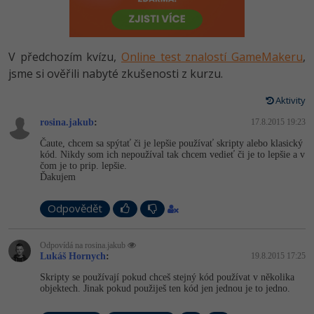
-80%
Vývojář mobilních aplikací
Python
HTML5, CSS3, Bootstrap, SEO
PHP
-80%
Specialista na AI a bigdata
JavaScript
V předchozím kvízu,
Online test znalostí GameMakeru
,
SQL a databáze
JavaScript
-80%
jsme si ověřili nabyté zkušenosti z kurzu.
C# Game developer
PHP
Testování a verzování
Python
Aktivity
-80%
Webdesigner
C++
rosina.jakub
:
17.8.2015 19:23
UML a návrhové vzory
HTML / CSS
-80%
Tester
Swift
Čaute, chcem sa spýtať či je lepšie používať skripty alebo klasický
kód. Nikdy som ich nepoužíval tak chcem vedieť či je to lepšie a v
React
UML a návrhové vzory
čom je to prip. lepšie.
-80%
Systémový administrátor
Kotlin
Ďakujem
Spring
MySQL/MariaDB
-80%
Grafik / UX/UI návrhář
Odpovědět
C
ASP.NET MVC
MS-SQL
3D grafik
VB.NET
Odpovídá na rosina.jakub
Django
Lukáš Hornych
:
19.8.2015 17:25
SQLite
Projektový manažer
SQL
Skripty se používají pokud chceš stejný kód používat v několika
Best practices
objektech. Jinak pokud použiješ ten kód jen jednou je to jedno.
-80%
Databázový analytik
Návrh SW