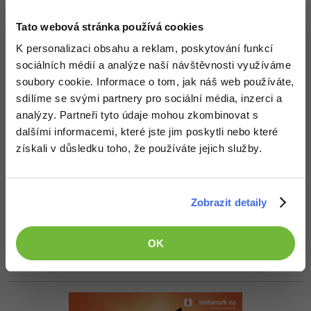
-30%
Kariéra
-80%
Marketing
Adobe Illustrator
Tato webová stránka používá cookies
a pak už normálně ve scriptu používáš tu proměnné, které sis
Pro firmy
-30%
definoval.
WordPress
Adobe Lightroom
K personalizaci obsahu a reklam, poskytování funkcí
Používej tlačítko ODPOVĚDĚT!!!
sociálních médií a analýze naší návštěvnosti využíváme
-30%
-15%
SEO
Adobe XD
soubory cookie. Informace o tom, jak náš web používáte,
Akceptované řešení
sdílíme se svými partnery pro sociální média, inzerci a
+20 Zkušeností
-25%
UX
+2,50 Kč
Adobe InDesign
analýzy. Partneři tyto údaje mohou zkombinovat s
dalšími informacemi, které jste jim poskytli nebo které
Business
Adobe After Effects
získali v důsledku toho, že používáte jejich služby.
Nahoru
Odpovědět
-25%
-80%
Kryptoměny
Blender
rosina.jakub
:
19.8.2015 19:31
-30%
Zobrazit detaily
Copywriting
Inkscape
Ďakujem
-80%
-80%
MS Office
Fotografování
OK
+1
Nahoru
Odpovědět
Google Dokumenty
Video
Time management
Ostatní