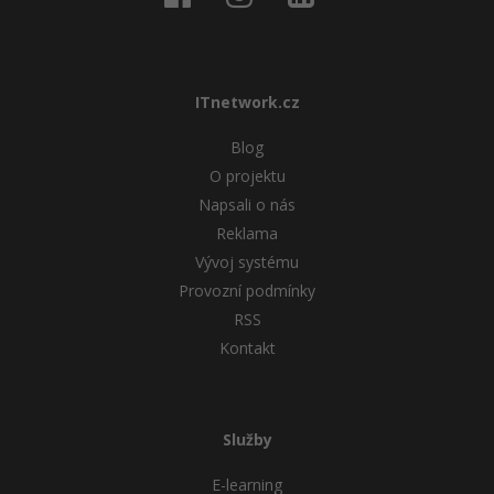
Windows
Fórum
Linux
ITnetwork.cz
Sítě
Blog
O projektu
Kybernetická bezpečnost
Napsali o nás
Reklama
Elektronický podpis
Vývoj systému
Provozní podmínky
Fórum
RSS
Kontakt
Služby
E-learning