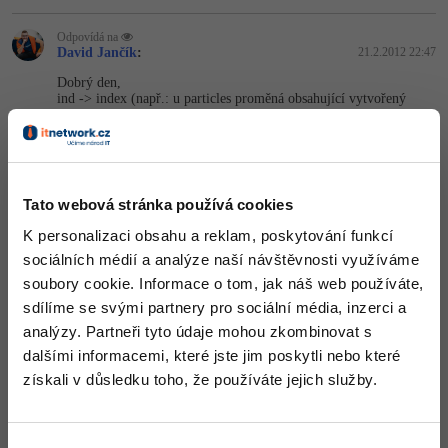
-41%
Copywriter
Odpovídá na
Algoritmy
David Jančík
:
21.2.2012 22:47
-10%
WordPress specialista
Dobrý den,
Umělá inteligence (AI)
ind -> index (např.: u particles proměná obsahující vytvořený
particle system u akcí např.: execute_script -> název scriptu)
SEO specialista
fname -> file name (název souboru např.: při ukládání načítání
Pro děti
save)
spr -> sprite
source - to nevím kde je
Více
Tato webová stránka používá cookies
Pokud máte nějaké příkazy (fce), které nevíte jak použít či nevíte
jak vyplnit jejich parametry. Napište je sem
Fórum
K personalizaci obsahu a reklam, poskytování funkcí
sociálních médií a analýze naší návštěvnosti využíváme
Nahoru
Odpovědět
soubory cookie. Informace o tom, jak náš web používáte,
Kurzy e-commerce
sdílíme se svými partnery pro sociální média, inzerci a
Testování softwaru
analýzy. Partneři tyto údaje mohou zkombinovat s
Kurzy designu
dalšími informacemi, které jste jim poskytli nebo které
-80%
Datová analýza
HTML/CSS
získali v důsledku toho, že používáte jejich služby.
Příběhy absolventů
-80%
Digitální gramotnost
Blog
Photoshop