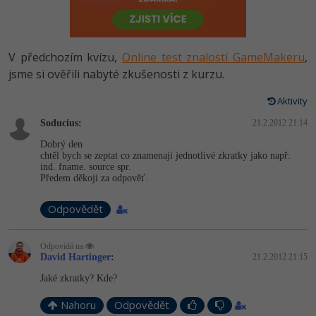
-80%
Vývojář mobilních aplikací
Python
HTML5, CSS3, Bootstrap, SEO
PHP
-80%
Specialista na AI a bigdata
JavaScript
V předchozím kvízu,
Online test znalostí GameMakeru
,
SQL a databáze
JavaScript
-80%
jsme si ověřili nabyté zkušenosti z kurzu.
C# Game developer
PHP
Testování a verzování
Python
Aktivity
-80%
Webdesigner
C++
Soducius:
21.2.2012 21:14
UML a návrhové vzory
HTML / CSS
-80%
Tester
Swift
Dobrý den
chtěl bych se zeptat co znamenají jednotlivé zkratky jako např:
React
UML a návrhové vzory
ind. fname. source spr.
-80%
Systémový administrátor
Kotlin
Předem děkoji za odpověť.
Spring
MySQL/MariaDB
-80%
Grafik / UX/UI návrhář
Odpovědět
C
ASP.NET MVC
MS-SQL
3D grafik
VB.NET
Odpovídá na
Django
David Hartinger
:
21.2.2012 21:15
SQLite
Projektový manažer
SQL
Jaké zkratky? Kde?
Best practices
-80%
Nahoru
Odpovědět
Databázový analytik
Návrh SW