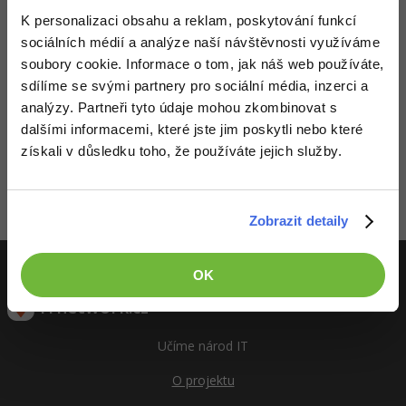
K personalizaci obsahu a reklam, poskytování funkcí
-41%
Copywriter
Algoritmy
sociálních médií a analýze naší návštěvnosti využíváme
soubory cookie. Informace o tom, jak náš web používáte,
-10%
WordPress specialista
Umělá inteligence (AI)
sdílíme se svými partnery pro sociální média, inzerci a
analýzy. Partneři tyto údaje mohou zkombinovat s
SEO specialista
Pro děti
dalšími informacemi, které jste jim poskytli nebo které
Děláme co je v našich silách, aby byly zdejší diskuze co
nejkvalitnější. Proto do nich také mohou přispívat pouze
získali v důsledku toho, že používáte jejich služby.
Více
registrovaní členové. Pro zapojení do diskuze se
přihlas
.
Pokud ještě nemáš účet,
zaregistruj se
, je to zdarma.
Fórum
Zobrazeno 1 zpráv z 1.
Zobrazit detaily
Kurzy e-commerce
OK
Testování softwaru
ITnetwork.cz
Kurzy designu
-80%
Datová analýza
HTML/CSS
Učíme národ IT
Příběhy absolventů
-80%
Digitální gramotnost
O projektu
Blog
Photoshop