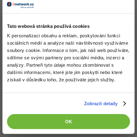
Odpovědět
-41%
Copywriter
Algoritmy
-10%
WordPress specialista
Tato webová stránka používá cookies
Umělá inteligence (AI)
K personalizaci obsahu a reklam, poskytování funkcí
SEO specialista
Pro děti
sociálních médií a analýze naší návštěvnosti využíváme
soubory cookie. Informace o tom, jak náš web používáte,
Více
sdílíme se svými partnery pro sociální média, inzerci a
analýzy. Partneři tyto údaje mohou zkombinovat s
Fórum
dalšími informacemi, které jste jim poskytli nebo které
získali v důsledku toho, že používáte jejich služby.
Kurzy e-commerce
Testování softwaru
Děláme co je v našich silách, aby byly zdejší diskuze co
Kurzy designu
Zobrazit detaily
nejkvalitnější. Proto do nich také mohou přispívat pouze
-80%
registrovaní členové. Pro zapojení do diskuze se
přihlas
.
Datová analýza
HTML/CSS
Příběhy absolventů
Pokud ještě nemáš účet,
zaregistruj se
, je to zdarma.
OK
-80%
Digitální gramotnost
Blog
Photoshop
Zobrazeno 1 zpráv z 1.