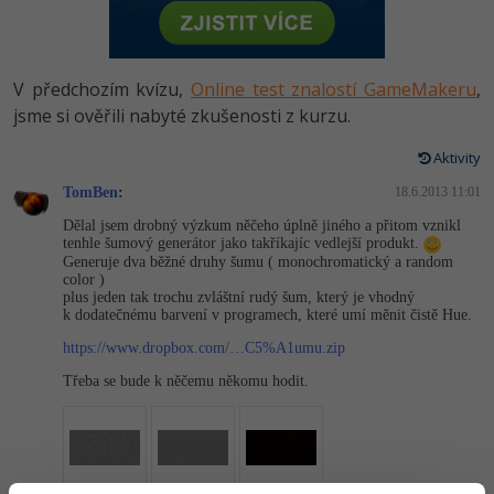
-80%
Vývojář mobilních aplikací
Python
HTML5, CSS3, Bootstrap, SEO
PHP
-80%
Specialista na AI a bigdata
JavaScript
V předchozím kvízu,
Online test znalostí GameMakeru
,
SQL a databáze
JavaScript
-80%
jsme si ověřili nabyté zkušenosti z kurzu.
C# Game developer
PHP
Testování a verzování
Python
Aktivity
-80%
Webdesigner
C++
TomBen
:
18.6.2013 11:01
UML a návrhové vzory
HTML / CSS
-80%
Tester
Swift
Dělal jsem drobný výzkum něčeho úplně jiného a přitom vznikl
tenhle šumový generátor jako takříkajíc vedlejší produkt.
React
UML a návrhové vzory
Generuje dva běžné druhy šumu ( monochromatický a random
-80%
Systémový administrátor
Kotlin
color )
plus jeden tak trochu zvláštní rudý šum, který je vhodný
Spring
MySQL/MariaDB
k dodatečnému barvení v programech, které umí měnit čistě Hue.
-80%
Grafik / UX/UI návrhář
C
https://www.dropbox.com/…C5%A1umu.zip
ASP.NET MVC
MS-SQL
3D grafik
VB.NET
Třeba se bude k něčemu někomu hodit.
Django
SQLite
Projektový manažer
SQL
Best practices
-80%
Databázový analytik
Návrh SW