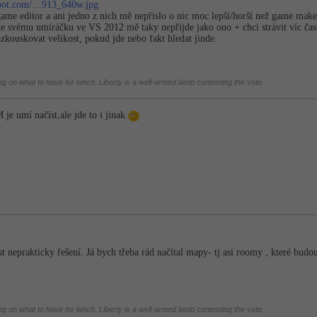
gspot.com/…913_640w.jpg
game editor a ani jedno z nich mě nepřislo o nic moc lepší/horší než game maker
e svému umíráčku ve VS 2012 mě taky nepřijde jako ono + chci strávit víc ča
kouskovat velikost, pokud jde nebo fakt hledat jinde.
 on what to have for lunch. Liberty is a well-armed lamb contesting the vote.
je umí načíst,ale jde to i jinak
t neprakticky řešení. Já bych třeba rád načítal mapy- tj asi roomy , které budo
 on what to have for lunch. Liberty is a well-armed lamb contesting the vote.