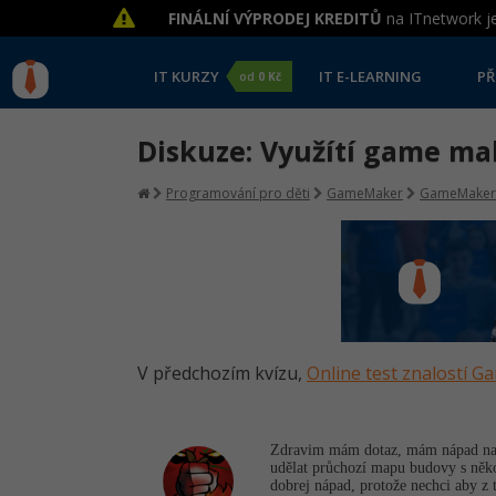
FINÁLNÍ VÝPRODEJ KREDITŮ
na ITnetwork je
IT KURZY
IT E-LEARNING
PŘ
od
0 Kč
Diskuze: Využítí game m
Programování pro děti
GameMaker
GameMaker
V předchozím kvízu,
Online test znalostí 
Zdravim mám dotaz, mám nápad na do
udělat průchozí mapu budovy s někol
dobrej nápad, protože nechci aby z