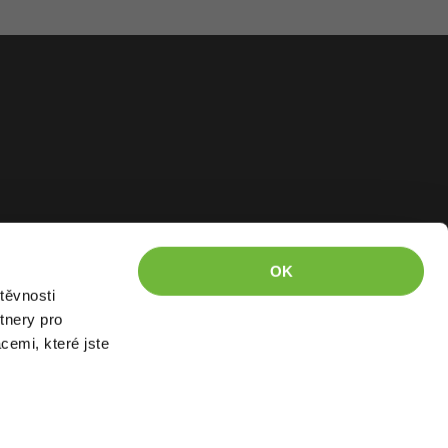
OK
těvnosti
tnery pro
cemi, které jste
kázáno kopírovat.