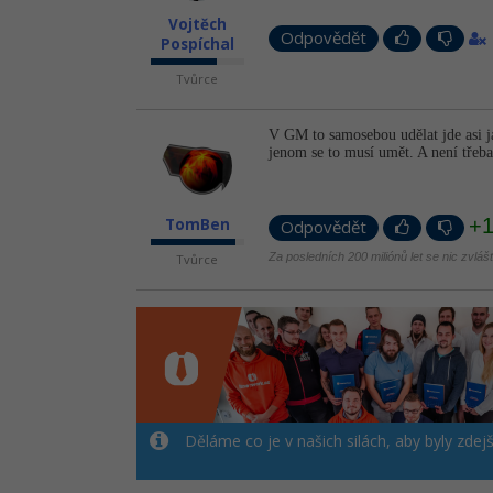
Vojtěch
Odpovědět
Pospíchal
Tvůrce
V GM to samosebou udělat jde asi j
jenom se to musí umět. A není třeba
+
TomBen
Odpovědět
Za posledních 200 miliónů let se nic zvláš
Tvůrce
Děláme co je v našich silách, aby byly zdej