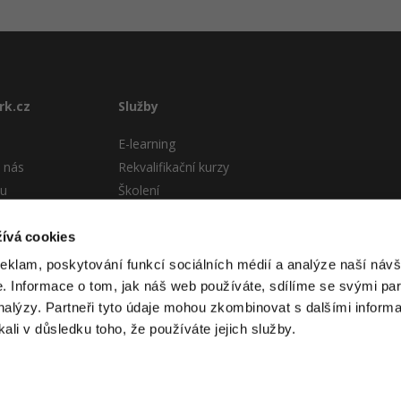
rk.cz
Služby
E-learning
 nás
Rekvalifikační kurzy
tu
Školení
Pro firmy
stému
ívá cookies
 podmínky
reklam, poskytování funkcí sociálních médií a analýze naší návš
 Informace o tom, jak náš web používáte, sdílíme se svými par
analýzy. Partneři tyto údaje mohou zkombinovat s dalšími informa
kali v důsledku toho, že používáte jejich služby.
 itnetwork.cz. Veškerý obsah webu (pokud není uvedeno jinak) je za