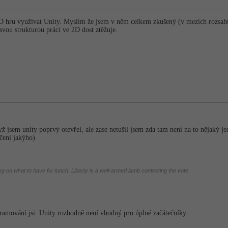
D hru využívat Unity. Myslím že jsem v něm celkem zkušený (v mezích rozsahu
svou strukturou práci ve 2D dost ztěžuje.
jsem unity poprvý otevřel, ale zase netušil jsem zda tam není na to nějaký je
čení jakýho)
 on what to have for lunch. Liberty is a well-armed lamb contesting the vote.
ramování jsi. Unity rozhodně není vhodný pro úplné začátečníky.