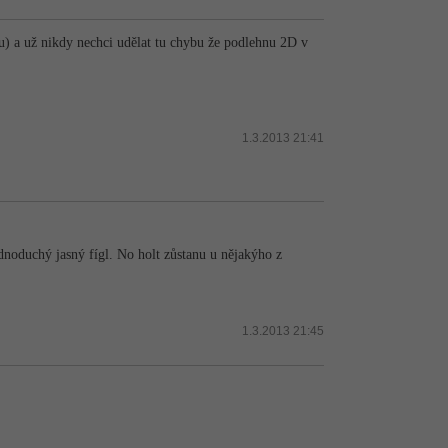
) a už nikdy nechci udělat tu chybu že podlehnu 2D v
1.3.2013 21:41
dnoduchý jasný fígl. No holt zůstanu u nějakýho z
1.3.2013 21:45