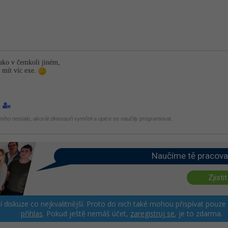
ako v čemkoli jiném,
 mít víc exe.
1
tního nestalo, akorát dinosauři vymřeli a opice se naučily programovat.
Naučíme tě pracova
Zjistit
ší diskuze co nejkvalitnější. Proto do nich také mohou přispívat pouze
přihlas
. Pokud ještě nemáš účet,
zaregistruj se
, je to zdarma.