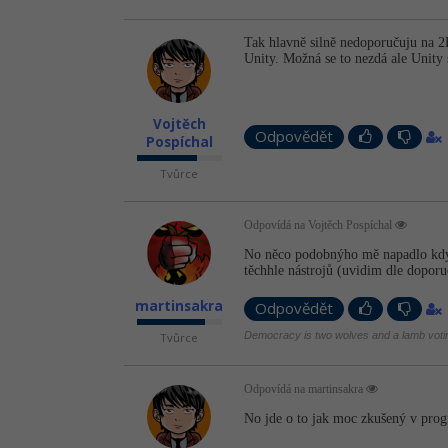
Tak hlavně silně nedoporučuju na 2
Unity. Možná se to nezdá ale Unity 
Vojtěch
Odpovědět
Pospíchal
Tvůrce
Odpovídá na Vojtěch Pospíchal
No něco podobnýho mě napadlo když 
těchhle nástrojů (uvidim dle doporu
martinsakra
Odpovědět
Democracy is two wolves and a lamb voting
Tvůrce
Odpovídá na martinsakra
No jde o to jak moc zkušený v prog