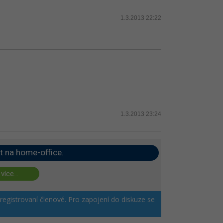
1.3.2013 22:22
1.3.2013 23:24
t na home-office.
 více...
 registrovaní členové. Pro zapojení do diskuze se