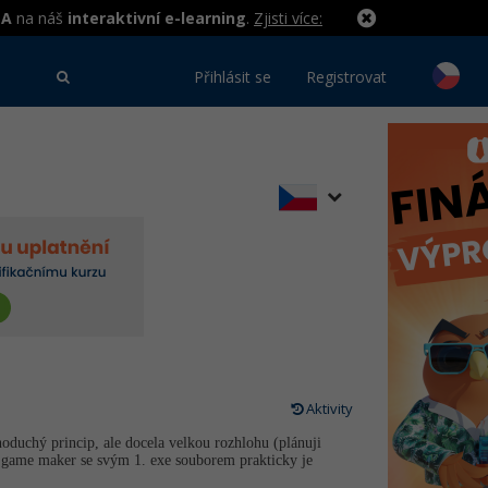
MA
na náš
interaktivní e-learning
.
Zjisti více:
Přihlásit se
Registrovat
Aktivity
duchý princip, ale docela velkou rozhlohu (plánuji
že game maker se svým 1. exe souborem prakticky je