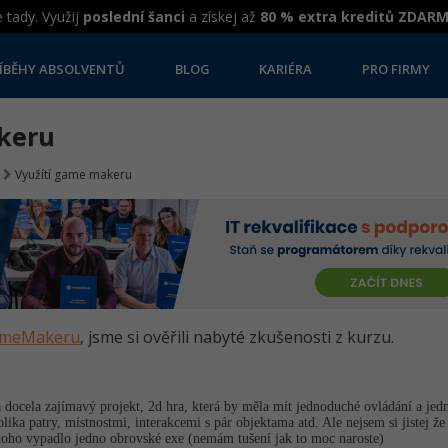
 tady. Využij
poslední šanci
a získej až
80 % extra kreditů ZDAR
ÍBĚHY ABSOLVENTŮ
BLOG
KARIÉRA
PRO FIRMY
akeru
Využítí game makeru
GameMakeru
, jsme si ověřili nabyté zkušenosti z kurzu.
cela zajímavý projekt, 2d hra, která by měla mít jednoduché ovládání a jedno
ika patry, místnostmi, interakcemi s pár objektama atd. Ale nejsem si jistej 
 toho vypadlo jedno obrovské exe (nemám tušení jak to moc naroste)