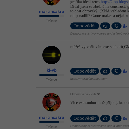
grafika ideal retro
http://2.bp.blo
Díval jsem se zběžně na construct, 
martinsakra
to dost obrovský. (XNA vzhledem k
mi poradili? Game maker a nějak roz
Tvůrce
Odpovědět
Democracy is two wolves and a lamb voting
můžeš vytvořit více exe souborů,GM 
kl-vb
Odpovědět
https://moraviagames.com
Tvůrce
Odpovídá na kl-vb
Více exe souboru mě přijde jako dos
martinsakra
Odpovědět
Democracy is two wolves and a lamb voting
Tvůrce