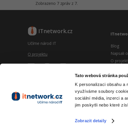
Zobrazeno 7 zpráv z 7.
ITnetwork.cz
ITnetwo
Učíme národ IT
Blog
Napsali o
O projektu
O projek
Reklama
Vývoj sy
Tato webová stránka použ
Provozní
K personalizaci obsahu a 
RSS
využíváme soubory cookie.
Kontakt
sociální média, inzerci a 
jim poskytli nebo které zís
Zobrazit detaily
Copyright © 2026