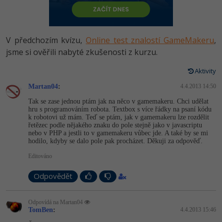
-80%
Vývojář mobilních aplikací
Python
HTML5, CSS3, Bootstrap, SEO
PHP
-80%
Specialista na AI a bigdata
JavaScript
V předchozím kvízu,
Online test znalostí GameMakeru
,
SQL a databáze
JavaScript
-80%
jsme si ověřili nabyté zkušenosti z kurzu.
C# Game developer
PHP
Testování a verzování
Python
Aktivity
-80%
Webdesigner
C++
Martan04
:
4.4.2013 14:50
UML a návrhové vzory
HTML / CSS
-80%
Tester
Swift
Tak se zase jednou ptám jak na něco v gamemakeru. Chci udělat
hru s programováním robota. Textbox s více řádky na psaní kódu
React
UML a návrhové vzory
k robotovi už mám. Teď se ptám, jak v gamemakeru lze rozdělit
-80%
Systémový administrátor
Kotlin
řetězec podle nějakého znaku do pole stejně jako v javascriptu
nebo v PHP a jestli to v gamemakeru vůbec jde. A také by se mi
Spring
MySQL/MariaDB
hodilo, kdyby se dalo pole pak procházet. Děkuji za odpověď.
-80%
Grafik / UX/UI návrhář
C
Editováno
ASP.NET MVC
MS-SQL
3D grafik
VB.NET
Odpovědět
Django
SQLite
Projektový manažer
SQL
Odpovídá na Martan04
Best practices
TomBen
:
4.4.2013 15:46
-80%
Databázový analytik
Návrh SW