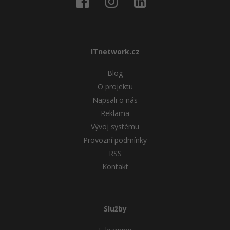
Windows
Fórum
Linux
ITnetwork.cz
Sítě
Blog
O projektu
Kybernetická bezpečnost
Napsali o nás
Reklama
Elektronický podpis
Vývoj systému
Provozní podmínky
Fórum
RSS
Kontakt
Služby