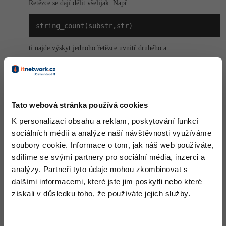
Řetězce se dají dělit všelijak. Např.
-41%
Copywriter
Algoritmy
string_count(substr,str)
-10%
WordPress specialista
Umělá inteligence (AI)
ti najde výskyt jednoho řetězce uvnitř druhého a
SEO specialista
Pro děti
string_copy(str,index,count
Více
ti vrací část řetězce počínaje indexem a o počtu znaků count.
Pak to buď nasázíš smyčkou do klasického pole nebo použiješ
Tato webová stránka používá cookies
datovou strukturu. Podle použití které píšeš by se mohla hodit
Fórum
fronta.
K personalizaci obsahu a reklam, poskytování funkcí
sociálních médií a analýze naší návštěvnosti využíváme
Nahoru
Odpovědět
Kurzy e-commerce
soubory cookie. Informace o tom, jak náš web používáte,
sdílíme se svými partnery pro sociální média, inzerci a
Testování softwaru
Kurzy designu
analýzy. Partneři tyto údaje mohou zkombinovat s
dalšími informacemi, které jste jim poskytli nebo které
-80%
Datová analýza
HTML/CSS
Příběhy absolventů
získali v důsledku toho, že používáte jejich služby.
-80%
Digitální gramotnost
Blog
Photoshop