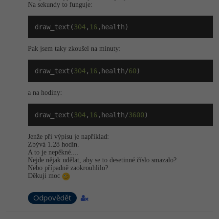
Na sekundy to funguje:
-41%
Copywriter
Algoritmy
draw_text(
304
,
16
,health)
-10%
WordPress specialista
Umělá inteligence (AI)
Pak jsem taky zkoušel na minuty:
SEO specialista
Pro děti
draw_text(
304
,
16
,health/
60
)
Více
a na hodiny:
Fórum
draw_text(
304
,
16
,health/
3600
)
Jenže při výpisu je například:
Kurzy e-commerce
Zbývá 1.28 hodin.
A to je nepěkné....
Testování softwaru
Nejde nějak udělat, aby se to desetinné číslo smazalo?
Kurzy designu
Nebo případně zaokrouhlilo?
Děkuji moc
-80%
Datová analýza
HTML/CSS
Příběhy absolventů
Odpovědět
-80%
Digitální gramotnost
Blog
Photoshop