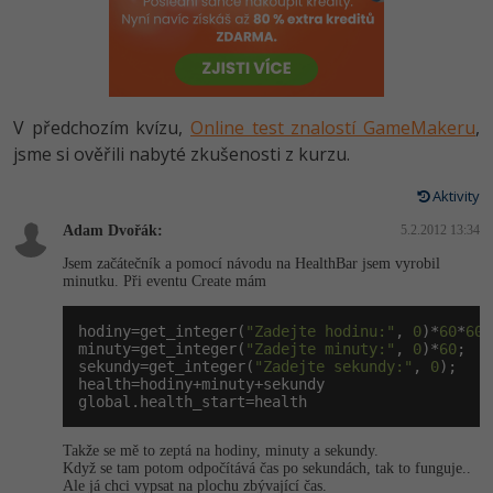
-80%
Vývojář mobilních aplikací
Python
HTML5, CSS3, Bootstrap, SEO
PHP
-80%
Specialista na AI a bigdata
JavaScript
SQL a databáze
JavaScript
-80%
C# Game developer
PHP
V předchozím kvízu,
Online test znalostí GameMakeru
,
Testování a verzování
Python
jsme si ověřili nabyté zkušenosti z kurzu.
-80%
Webdesigner
C++
UML a návrhové vzory
Aktivity
HTML / CSS
-80%
Tester
Swift
Adam Dvořák:
5.2.2012 13:34
React
UML a návrhové vzory
Jsem začátečník a pomocí návodu na HealthBar jsem vyrobil
-80%
Systémový administrátor
Kotlin
minutku. Při eventu Create mám
Spring
MySQL/MariaDB
-80%
Grafik / UX/UI návrhář
C
hodiny=get_integer(
"Zadejte hodinu:"
, 
0
)*
60
*
60
;

minuty=get_integer(
ASP.NET MVC
"Zadejte minuty:"
, 
0
)*
60
;

MS-SQL
sekundy=get_integer(
"Zadejte sekundy:"
, 
0
);

3D grafik
VB.NET
health=hodiny+minuty+sekundy

Django
global.health_start=health
SQLite
Projektový manažer
SQL
Takže se mě to zeptá na hodiny, minuty a sekundy.
Best practices
Když se tam potom odpočítává čas po sekundách, tak to funguje..
-80%
Databázový analytik
Návrh SW
Ale já chci vypsat na plochu zbývající čas.