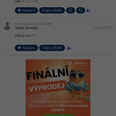
ceil
-> 5.2 -> 6
Nahoru
Odpovědět
Odpovídá na David Jančík
Adam Dvořák:
5.2.2012 22:31
Děkuji moc!!!
Nahoru
Odpovědět