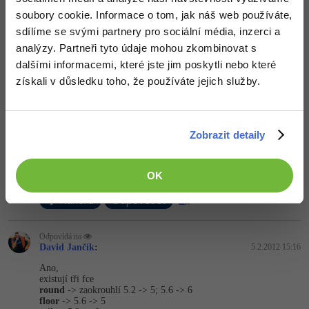
    totalseconds -= 
1
;

soubory cookie. Informace o tom, jak náš web používáte,
    alarm[
0
] = room_speed;

Windows
Fórum
sdílíme se svými partnery pro sociální média, inzerci a
}

analýzy. Partneři tyto údaje mohou zkombinovat s
//a hodnotu totalseconds si někam uložíte pak p
Linux
dalšími informacemi, které jste jim poskytli nebo které
draw_rectangle(
0
,
50
,(totalseconds / počáteční_h
získali v důsledku toho, že používáte jejich služby.
Sítě
Nahoru
Odpovědět
Kybernetická bezpečnost
Zobrazit detaily
Odpovídá na David Jančík
Adam Dvořák:
5.2.2012 15:14
Elektronický podpis
Tak děkuji... Ale, existuje to zaokrouhlování?
OK
Fórum
Nahoru
Odpovědět
Odpovídá na
David Jančík
:
5.2.2012 15:16
Ano,
existují tři fce
round
-> zaokrouhlí 5.2 -> 5; 5.6 -> 6
floor
-> 5.6 -> 5