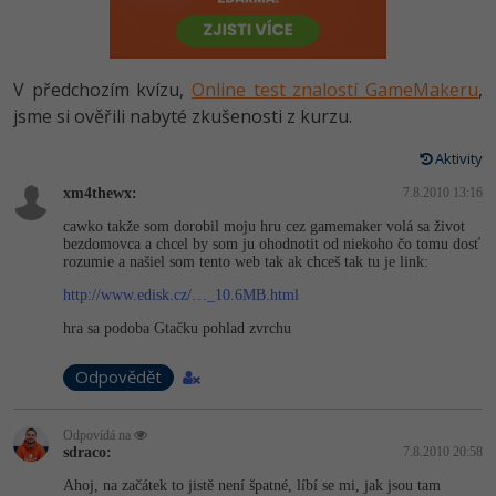
-80%
Vývojář mobilních aplikací
Python
HTML5, CSS3, Bootstrap, SEO
PHP
-80%
Specialista na AI a bigdata
JavaScript
V předchozím kvízu,
Online test znalostí GameMakeru
,
SQL a databáze
JavaScript
-80%
jsme si ověřili nabyté zkušenosti z kurzu.
C# Game developer
PHP
Testování a verzování
Python
Aktivity
-80%
Webdesigner
C++
xm4thewx:
7.8.2010 13:16
UML a návrhové vzory
HTML / CSS
-80%
Tester
Swift
cawko takže som dorobil moju hru cez gamemaker volá sa život
bezdomovca a chcel by som ju ohodnotit od niekoho čo tomu dosť
React
UML a návrhové vzory
rozumie a našiel som tento web tak ak chceš tak tu je link:
-80%
Systémový administrátor
Kotlin
http://www.edisk.cz/…_10.6MB.html
Spring
MySQL/MariaDB
-80%
Grafik / UX/UI návrhář
hra sa podoba Gtačku pohlad zvrchu
C
ASP.NET MVC
MS-SQL
Odpovědět
3D grafik
VB.NET
Django
SQLite
Projektový manažer
SQL
Odpovídá na
sdraco:
7.8.2010 20:58
Best practices
-80%
Databázový analytik
Ahoj, na začátek to jistě není špatné, líbí se mi, jak jsou tam
Návrh SW