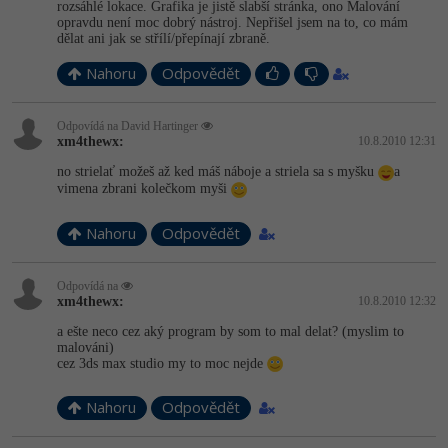
rozsáhlé lokace. Grafika je jistě slabší stránka, ono Malování
opravdu není moc dobrý nástroj. Nepřišel jsem na to, co mám
-41%
Copywriter
Algoritmy
dělat ani jak se střílí/přepínají zbraně.
Nahoru
Odpovědět
-10%
WordPress specialista
Umělá inteligence (AI)
Odpovídá na David Hartinger
SEO specialista
Pro děti
xm4thewx:
10.8.2010 12:31
no strielať možeš až ked máš náboje a striela sa s myšku
a
Více
vimena zbrani kolečkom myši
Fórum
Nahoru
Odpovědět
Kurzy e-commerce
Odpovídá na
xm4thewx:
10.8.2010 12:32
Testování softwaru
a ešte neco cez aký program by som to mal delat? (myslim to
Kurzy designu
malováni)
cez 3ds max studio my to moc nejde
-80%
Datová analýza
HTML/CSS
Příběhy absolventů
Nahoru
Odpovědět
-80%
Digitální gramotnost
Blog
Photoshop